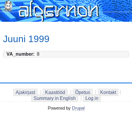
Skip
to
main
content
Juuni 1999
VA_number
8
Ajakirjast
Kaastööd
Õpetus
Kontakt
Summary in English
Log in
Powered by
Drupal