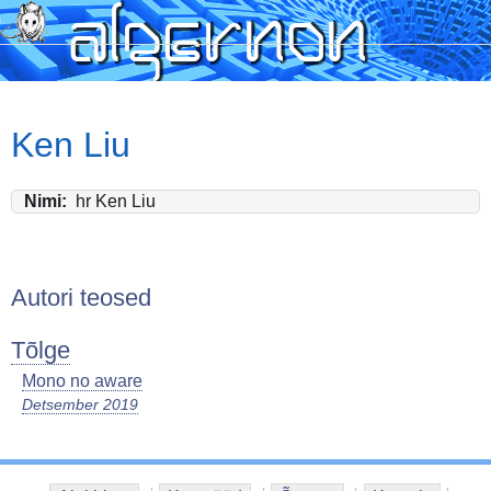
Skip
to
main
content
Ken Liu
Nimi
hr Ken Liu
Autori teosed
Tõlge
Mono no aware
Detsember 2019