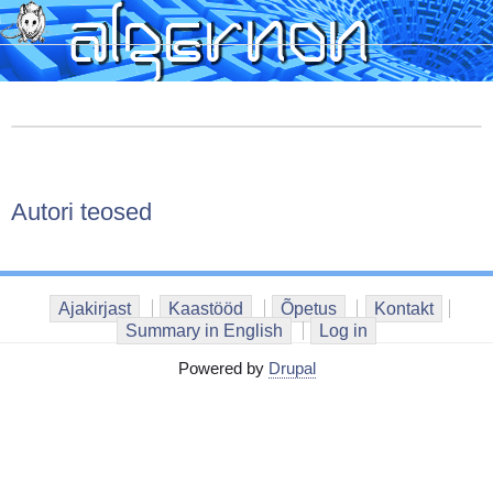
Skip
to
main
content
Autori teosed
Ajakirjast
Kaastööd
Õpetus
Kontakt
Summary in English
Log in
Powered by
Drupal