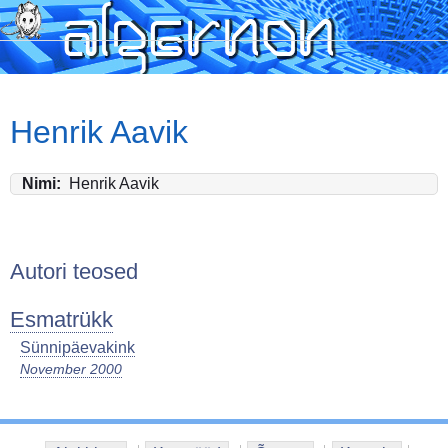
Skip
to
main
content
Henrik Aavik
Nimi
Henrik Aavik
Autori teosed
Esmatrükk
Sünnipäevakink
November 2000