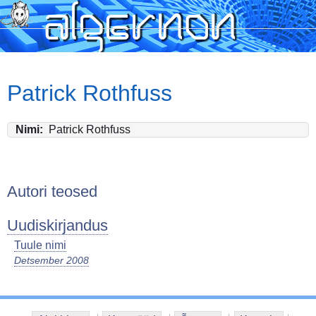
Skip
to
main
content
Patrick Rothfuss
Nimi
Patrick Rothfuss
Autori teosed
Uudiskirjandus
Tuule nimi
Detsember 2008