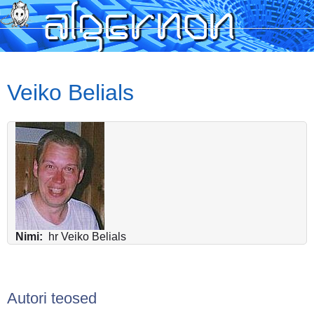
Skip
to
main
content
Veiko Belials
Nimi
hr Veiko Belials
Autori teosed