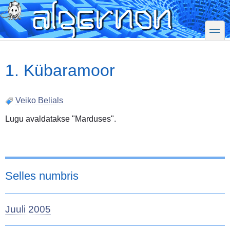
Skip
to
main
toggle
content
1. Kübaramoor
Veiko Belials
Lugu avaldatakse "Marduses".
Selles numbris
Juuli 2005