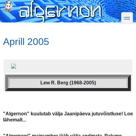
Skip
to
main
toggle
content
Aprill 2005
Lew R. Berg (1968-2005)
"Algernon" kuulutab välja Jaanipäeva jutuvõistluse! Loe
lähemalt...
"Algernoni" mainumber jääb välja andmata. Palume