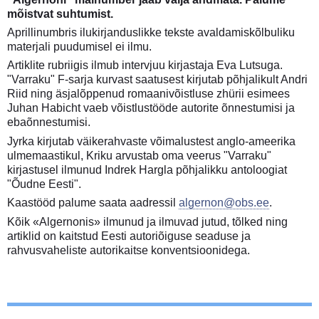
mõistvat suhtumist.
Aprillinumbris ilukirjanduslikke tekste avaldamiskõlbuliku
materjali puudumisel ei ilmu.
Artiklite rubriigis ilmub intervjuu kirjastaja Eva Lutsuga.
"Varraku" F-sarja kurvast saatusest kirjutab põhjalikult Andri
Riid ning äsjalõppenud romaanivõistluse zhürii esimees
Juhan Habicht vaeb võistlustööde autorite õnnestumisi ja
ebaõnnestumisi.
Jyrka kirjutab väikerahvaste võimalustest anglo-ameerika
ulmemaastikul, Kriku arvustab oma veerus "Varraku"
kirjastusel ilmunud Indrek Hargla põhjalikku antoloogiat
"Õudne Eesti".
Kaastööd palume saata aadressil
algernon@obs.ee
.
Kõik «Algernonis» ilmunud ja ilmuvad jutud, tõlked ning
artiklid on kaitstud Eesti autoriõiguse seaduse ja
rahvusvaheliste autorikaitse konventsioonidega.