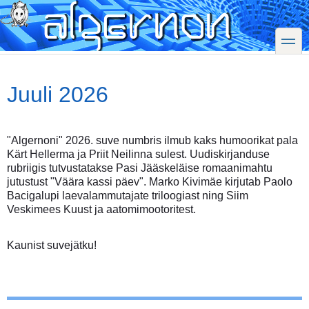
Skip
to
main
toggle
content
Juuli 2026
"Algernoni" 2026. suve numbris ilmub kaks humoorikat pala
Kärt Hellerma ja Priit Neilinna sulest. Uudiskirjanduse
rubriigis tutvustatakse Pasi Jääskeläise romaanimahtu
jutustust "Väära kassi päev". Marko Kivimäe kirjutab Paolo
Bacigalupi laevalammutajate triloogiast ning Siim
Veskimees Kuust ja aatomimootoritest.
Kaunist suvejätku!