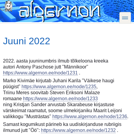
Skip
to
main
toggle
content
Juuni 2022
2022. aasta juuninumbris ilmub tõlkeloona kreeka
autori Antony Paschose jutt "Männikoor"
https://www.algernon.ee/node/1231
.
Marko Kivimäe kirjutab Juhani Karila "Väikese haugi
püügist"
https://www.algernon.ee/node/1235
,
Triinu Meres soovitab Steven Eriksoni Malaze
romaane
https://www.algernon.ee/node/1233
ning Kristjan Sander arvustab Skarabeuse kirjastuse
värskeimat raamatut, soome ulmekirjaniku Maarit Leijoni
valikkogu "Musträstas"
https://www.algernon.ee/node/1236
.
Samast kogumikust pärineb ka uudiskirjanduse rubriigis
ilmunud jutt "Öö":
https://www.algernon.ee/node/1232
.