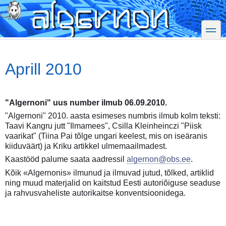
Skip
to
main
toggle
content
Aprill 2010
"Algernoni" uus number ilmub 06.09.2010.
"Algernoni" 2010. aasta esimeses numbris ilmub kolm teksti:
Taavi Kangru jutt "Ilmamees", Csilla Kleinheinczi "Piisk
vaarikat" (Tiina Pai tõlge ungari keelest, mis on iseäranis
kiiduväärt) ja Kriku artikkel ulmemaailmadest.
Kaastööd palume saata aadressil
algernon@obs.ee
.
Kõik «Algernonis» ilmunud ja ilmuvad jutud, tõlked, artiklid
ning muud materjalid on kaitstud Eesti autoriõiguse seaduse
ja rahvusvaheliste autorikaitse konventsioonidega.