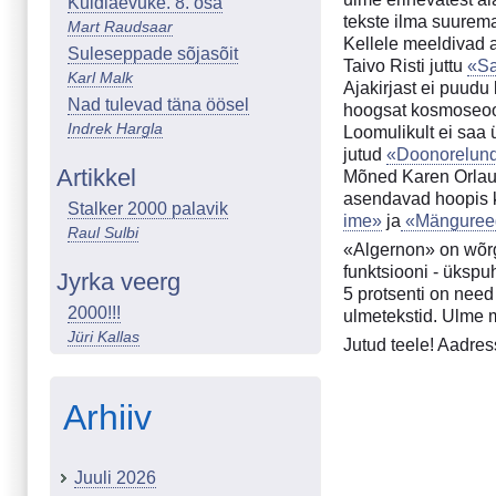
Kuldlaevuke. 8. osa
tekste ilma suurem
Mart Raudsaar
Kellele meeldivad a
Suleseppade sõjasõit
Taivo Risti juttu
«S
Karl Malk
Ajakirjast ei puud
Nad tulevad täna öösel
hoogsat kosmoseoo
Indrek Hargla
Loomulikult ei saa
jutud
«Doonorelun
Artikkel
Mõned Karen Orlau l
asendavad hoopis k
Stalker 2000 palavik
ime»
ja
«Mänguree
Raul Sulbi
«Algernon» on wõrgu
funktsiooni - ükspu
Jyrka veerg
5 protsenti on need 
2000!!!
ulmetekstid. Ulme mõ
Jüri Kallas
Jutud teele! Aadre
Arhiiv
Juuli 2026