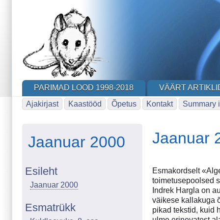
Skip
to
main
content
PARIMAD LOOD 1998-2018
VÄÄRT ARTIKLI
Ajakirjast
Kaastööd
Õpetus
Kontakt
Summary i
Jaanuar 
Jaanuar 2000
Esileht
Esmakordselt «Alger
toimetusepoolsed s
Jaanuar 2000
Indrek Hargla on a
väikese kallakuga 
Esmatrükk
pikad tekstid, kui
ulme erinevatest al