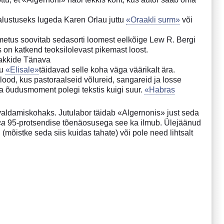
s alustuseks lugeda Karen Orlau juttu
«Oraakli surm»
või
metus soovitab sedasorti loomest eelkõige Lew R. Bergi
s on katkend teoksilolevast pikemast loost.
iakkide Tänava
au
«Elisale»
täidavad selle koha väga väärikalt ära.
ood, kus pastoraalseid võlureid, sangareid ja losse
a õudusmoment polegi tekstis kuigi suur.
«Habras
avaldamiskohaks. Jutulabor täidab «Algernonis» just seda
ca
95-protsendise tõenäosusega see ka ilmub. Ülejäänud
d (mõistke seda siis kuidas tahate) või pole need lihtsalt