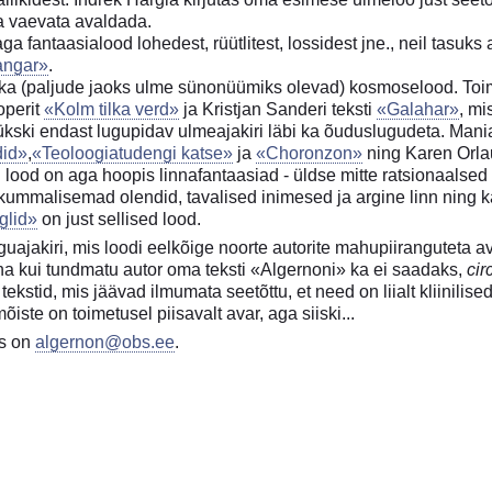
a vaevata avaldada.
ga fantaasialood lohedest, rüütlitest, lossidest jne., neil tasuk
angar»
.
u ka (paljude jaoks ulme sünonüümiks olevad) kosmoselood. Toi
perit
«Kolm tilka verd»
ja Kristjan Sanderi teksti
«Galahar»
, mi
 ükski endast lugupidav ulmeajakiri läbi ka õuduslugudeta. Man
did»
,
«Teoloogiatudengi katse»
ja
«Choronzon»
ning Karen Orl
ood on aga hoopis linnafantaasiad - üldse mitte ratsionaalsed l
ummalisemad olendid, tavalised inimesed ja argine linn ning k
glid»
on just sellised lood.
ajakiri, mis loodi eelkõige noorte autorite mahupiiranguteta 
ha kui tundmatu autor oma teksti «Algernoni» ka ei saadaks,
cir
tekstid, mis jäävad ilmumata seetõttu, et need on liialt kliinilise
iste on toimetusel piisavalt avar, aga siiski...
ss on
algernon@obs.ee
.