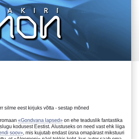
rr silme eest kirjuks võtta - sestap mõned
hiromaan
«Gondvana lapsed»
on ehe teaduslik fantastika
ugu kodusest Eestist. Alustuseks on need vast ehk liiga
endi soov»
, mis kujutab endast üsna omapärast mikstuuri
õttu, et «Algernoni» näol tekkis koht, kus autor saab oma