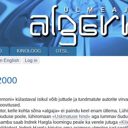
D
KINOLOOG
OTSI...
n English
Log in
2000
noni» külastaval isikul võib juttude ja tundmatute autorite virva
oovitused.
utor, kelle kohta sõna «algaja» ei paindu keel enam ütlema. Lü
õuduse poole, lühiromaan
«Uskmatuse hind»
aga lummav õudusl
d hamba saab Indrek Hargla loomingu peale ka verele jutuga
«Kli
aliikidest. Indrek Hargla kirjutas oma esimese ulmeloo just seet