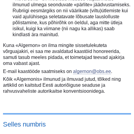
ilmunud ulmega seonduvate «pärlite» jäädvustamiseks.
Rubriigi eesmärgiks on nii väärikate (viltu)ütlemiste kui
vaid ajulühisega seletatavate lõbusate lauslolluste
põlistamine, kus põhirõhk on öeldul, aga mitte ütleja
isikul, kuigi ka viimane (nii nagu ka allikas) saab
kindlasti ära mainitud.
Kuna «Algernon» on ilma mingite sissetulekuteta
võrguajakiri, ei saa me avaldatud kaastöid honoreerida,
samuti tasub meeles pidada, et toimetajad teevad ajakirja
oma vabast ajast.
E-mail kaastööde saatmiseks on
algernon@obs.ee
.
Kõik «Algernonis» ilmunud ja ilmuvad jutud, tõlked ning
artiklid on kaitstud Eesti autoriõiguse seaduse ja
rahvusvaheliste autorikaitse konventsioonidega.
Selles numbris