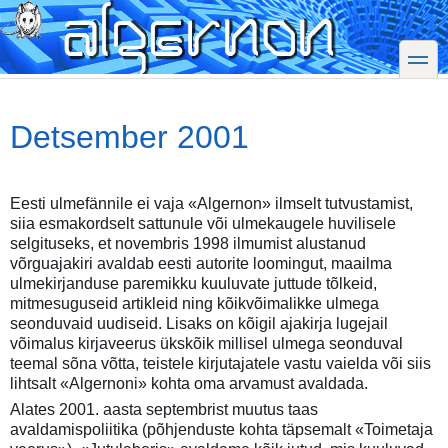
Skip
to
main
toggle
content
Detsember 2001
Eesti ulmefännile ei vaja «Algernon» ilmselt tutvustamist,
siia esmakordselt sattunule või ulmekaugele huvilisele
selgituseks, et novembris 1998 ilmumist alustanud
võrguajakiri avaldab eesti autorite loomingut, maailma
ulmekirjanduse paremikku kuuluvate juttude tõlkeid,
mitmesuguseid artikleid ning kõikvõimalikke ulmega
seonduvaid uudiseid. Lisaks on kõigil ajakirja lugejail
võimalus kirjaveerus ükskõik millisel ulmega seonduval
teemal sõna võtta, teistele kirjutajatele vastu vaielda või siis
lihtsalt «Algernoni» kohta oma arvamust avaldada.
Alates 2001. aasta septembrist muutus taas
avaldamispoliitika (põhjenduste kohta täpsemalt «Toimetaja