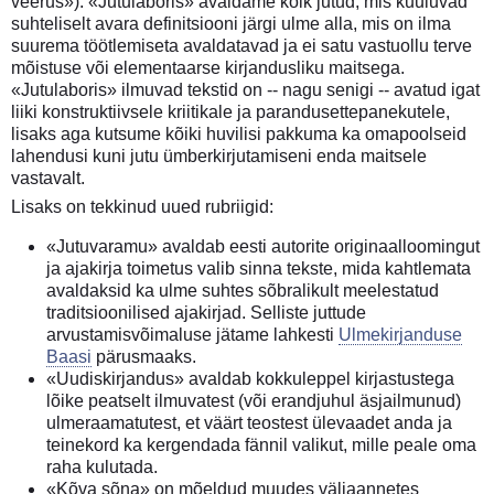
veerus»). «Jutulaboris» avaldame kõik jutud, mis kuuluvad
suhteliselt avara definitsiooni järgi ulme alla, mis on ilma
suurema töötlemiseta avaldatavad ja ei satu vastuollu terve
mõistuse või elementaarse kirjandusliku maitsega.
«Jutulaboris» ilmuvad tekstid on -- nagu senigi -- avatud igat
liiki konstruktiivsele kriitikale ja parandusettepanekutele,
lisaks aga kutsume kõiki huvilisi pakkuma ka omapoolseid
lahendusi kuni jutu ümberkirjutamiseni enda maitsele
vastavalt.
Lisaks on tekkinud uued rubriigid:
«Jutuvaramu» avaldab eesti autorite originaalloomingut
ja ajakirja toimetus valib sinna tekste, mida kahtlemata
avaldaksid ka ulme suhtes sõbralikult meelestatud
traditsioonilised ajakirjad. Selliste juttude
arvustamisvõimaluse jätame lahkesti
Ulmekirjanduse
Baasi
pärusmaaks.
«Uudiskirjandus» avaldab kokkuleppel kirjastustega
lõike peatselt ilmuvatest (või erandjuhul äsjailmunud)
ulmeraamatutest, et väärt teostest ülevaadet anda ja
teinekord ka kergendada fännil valikut, mille peale oma
raha kulutada.
«Kõva sõna» on mõeldud muudes väljaannetes