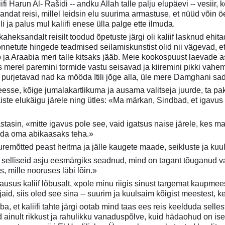
fi Harun Al- Rašidi -- andku Allah talle palju elupäevi -- vesiir
ndat reisi, millel leidsin elu suurima armastuse, et nüüd võin ö
li ja palus mul kaliifi enese ülla palge ette ilmuda.
 kaheksandalt reisilt toodud õpetuste järgi oli kaliif lasknud eh
nnetute hingede teadmised seilamiskunstist olid nii vägevad, e
 ja Araabia meri talle kitsaks jääb. Meie kookospuust laevade
is merel paremini tormide vastu seisavad ja kiiremini pikki vahe
ga purjetavad nad ka mööda Itili jõge alla, üle mere Damghani 
esse, kõige jumalakartlikuma ja ausama valitseja juurde, ta pa
iste elukäigu järele ning ütles: «Ma märkan, Sindbad, et igavu
vastasin, «mitte igavus pole see, vaid igatsus naise järele, kes
eda oma abikaasaks teha.»
uremõtted peast heitma ja jälle kaugete maade, seikluste ja k
 selliseid asju eesmärgiks seadnud, mind on tagant tõuganud 
 mille nooruses läbi lõin.»
lausus kaliif lõbusalt, «pole minu riigis sinust targemat kaupmee
jaid, siis oled see sina -- suurim ja kuulsaim kõigist meestest
, et kaliifi tahte järgi ootab mind taas ees reis keelduda selles
d ainult rikkust ja rahulikku vanaduspõlve, kuid hädaohud on is