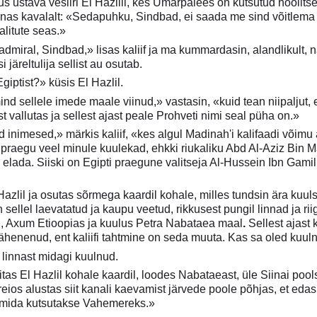
sus ustava vesiiri El Hazlili, kes Ümarpalees on kutsutud hoolits
sõnas kavalalt: «Sedapuhku, Sindbad, ei saada me sind võitlema 
valitute seas.»
dmiral, Sindbad,» lisas kaliif ja ma kummardasin, alandlikult, n
järeltulija sellist au osutab.
giptist?» küsis El Hazlil.
ind sellele imede maale viinud,» vastasin, «kuid tean niipaljut,
 vallutas ja sellest ajast peale Prohveti nimi seal püha on.»
 inimesed,» märkis kaliif, «kes algul Madinah'i kalifaadi võim
 praegu veel minule kuulekad, ehkki riukaliku Abd Al-Aziz Bin 
 elada. Siiski on Egipti praegune valitseja Al-Hussein Ibn Gam
Hazlil ja osutas sõrmega kaardil kohale, milles tundsin ära ku
sellel laevatatud ja kaupu veetud, rikkusest pungil linnad ja ri
 Axum Etioopias ja kuulus Petra Nabataea maal
.
Sellest ajast
l vähenenud, ent kaliifi tahtmine on seda muuta. Kas sa oled ku
 linnast midagi kuulnud.
itas El Hazlil kohale kaardil, loodes Nabataeast, üle Siinai poo
reios alustas siit kanali kaevamist järvede poole põhjas, et ed
 mida kutsutakse Vahemereks.»