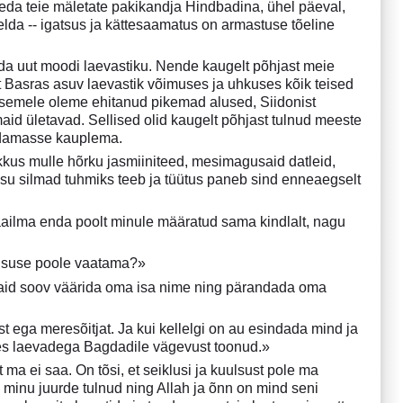
, keda teie mäletate pakikandja Hindbadina, ühel päeval,
elda -- igatsus ja kättesaamatus on armastuse tõeline
itada uut moodi laevastiku. Nende kaugelt põhjast meie
t Basras asuv laevastik võimuses ja uhkuses kõik teised
 asemele oleme ehitanud pikemad alused, Siidonist
maid ületavad. Sellised olid kaugelt põhjast tulnud meeste
sadamasse kauplema.
kkus mulle hõrku jasmiiniteed, mesimagusaid datleid,
s su silmad tuhmiks teeb ja tüütus paneb sind enneaegselt
 maailma enda poolt minule määratud sama kindlalt, nagu
uulsuse poole vaatama?»
vaid soov väärida oma isa nime ning pärandada oma
st ega meresõitjat. Ja kui kellelgi on au esindada mind ja
, kes laevadega Bagdadile vägevust toonud.»
t ma ei saa. On tõsi, et seiklusi ja kuulsust pole ma
e minu juurde tulnud ning Allah ja õnn on mind seni