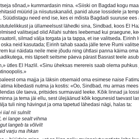
tseja sõnad,» kummardasin mina. «Siiski on Bagdad kogu maailm
hitasid müürid ja niisutuskanalid, panid aluse lossidele ja templ
. Süüdistagu need end ise, kes ei mõista Bagdadi suuruse ees a
tutulelikkust ja üllameelsust lähedki sina, Sindbad, koos El Ha
mised valitsejad olid Allahi suhtes leebemad kui praegune, keeg
aatoril, silmad välja torgata ja ta tappa, et ise valitseda. Eiri
i oska neid kasutada; Eirinh tahab saada jälle terve Rumi valitse
rem kui näidata neile meie jõudu ning ühtlasi panna käima oma 
adikutega, mis täpselt seitsme päeva pärast Basrast teele asub
h,» ütles El Hazlil. «Sinu üheksas merereis saab olema puhkus 
tinoopolis.»
leest oma majja ja läksin otsemaid oma esimese naise Fatima j
atima kibedasti nutma ja kostis: «Oo, Sindbad, mu armas mees
lendas üle taeva, pritsides surmavaid leeke. Kõik linnad ja loss
minna ja tema jäi ellu, sest ülejäänud kõik kogunesid taevast la
älja tuli ning hävingut ja oma tapetud lähedasi nägi, halas ta:
iial nii sulnilt
d, ei lange sealt vihma
ut langeb ta võlvilt
vaid varju ma ihkan