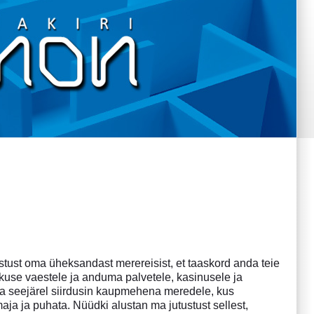
ustust oma üheksandast merereisist, et taaskord anda teie
kuse vaestele ja anduma palvetele, kasinusele ja
e ja seejärel siirdusin kaupmehena meredele, kus
aja ja puhata. Nüüdki alustan ma jutustust sellest,