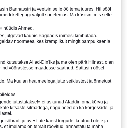
sin Banhassiri ja veetsin selle öö tema juures. Hilisööl
Ahmedi kellegagi valjult sõnelemas. Ma küsisin, mis selle
d!» hüüdis Ahmed.
 kes julgevad kaunis Bagdadis inimesi kimbutada.
ingeldav noormees, kes kramplikult mingit pampu kaenla
d kutsutakse Al ad-Din'iks ja ma olen pärit Hiinast, olen
n mind võõrastesse maadesse saatnud. Sattusin öösel
rde. Ma kuulan hea meelega jutte seiklustest ja õnnetust
iieldes.
egende jutustatakse!» ei uskunud Aladdin oma kõrvu ja
akate kitsaste silmadega, nagu need on ka kõrgõssidel ja
lastel.
gi, sõbrad, jutuvestjate käest turgudel kuulnud olete ja
as, et imelamp on temalt röövitud, armastatu ta maha