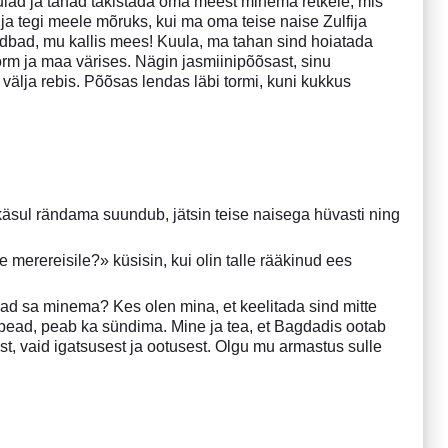
uulad ja tahad takistada oma meest minema retkele, mis
 ja tegi meele mõruks, kui ma oma teise naise Zulfija
indbad, mu kallis mees! Kuula, ma tahan sind hoiatada
orm ja maa värises. Nägin jasmiinipõõsast, sinu
 välja rebis. Põõsas lendas läbi tormi, kuni kukkus
 käsul rändama suundub, jätsin teise naisega hüvasti ning
erereisile?» küsisin, kui olin talle rääkinud ees
ad sa minema? Kes olen mina, et keelitada sind mitte
 pead, peab ka sündima. Mine ja tea, et Bagdadis ootab
ust, vaid igatsusest ja ootusest. Olgu mu armastus sulle