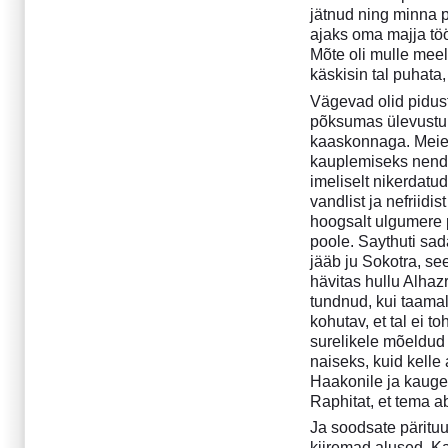
Juuli 2007
jätnud ning minna p
Aprill 2007
ajaks oma majja tö
Detsember 2006
Mõte oli mulle mee
September 2006
käskisin tal puhata,
Juuni 2006
Vägevad olid pidus
Aprill 2006
põksumas ülevustunde
Märts 2006
kaaskonnaga. Meie l
kauplemiseks nende 
Jaanuar 2006
imeliselt nikerdatu
Detsember 2005
vandlist ja nefriid
November 2005
hoogsalt ulgumere 
Oktoober 2005
poole. Saythuti sad
Juuli 2005
jääb ju Sokotra, se
Juuni 2005
hävitas hullu Alhaz
tundnud, kui taamal
Aprill 2005
kohutav, et tal ei t
Märts 2005
surelikele mõeldud 
Veebruar 2005
naiseks, kuid kelle
Jaanuar 2005
Haakonile ja kaugel
Detsember 2004
Raphitat, et tema a
November 2004
Ja soodsate pärituu
Oktoober 2004
kiiremad alused. Kal