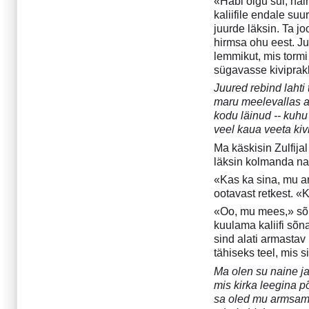
«Häbi olgu sul, nai
Projekt "Tähetolm"
kaliifile endale su
Juuni 2017
juurde läksin. Ta j
hirmsa ohu eest. Ju
Märts 2017
lemmikut, mis tormi
Detsember 2016
sügavasse kiviprak
September 2016
Juured rebind lahti
Juuni 2016
maru meelevallas a
Märts 2016
kodu läinud -- kuhu
Detsember 2015
veel kaua veeta kiv
Oktoober 2015
Ma käskisin Zulfija
Märts 2015
läksin kolmanda na
Detsember 2014
«Kas ka sina, mu ar
Oktoober 2014
ootavast retkest. 
Buenos Airese gootika
«Oo, mu mees,» sõn
Vikerkaar enne vihma
kuulama kaliifi sõn
Juuli 2014
sind alati armastav
Aprill 2014
tähiseks teel, mis s
Oktoober 2013
Ma olen su naine j
August 2013
mis kirka leegina p
sa oled mu armsam 
Aprill 2013