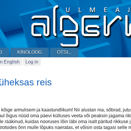
D
KINOLOOG
OTSI...
n English
Log in
üheksas reis
, kõige armulisem ja kaastundlikum! Nii alustan ma, sõbrad, jut
mul õigus nüüd oma päevi külluses veeta või peaksin jagama rik
le rääkinud, kuidas nooruses lõin läbi oma isalt päritud rikkus
rotsides õnn mulle lõpuks naeratas, et võisin osta tagasi selle m