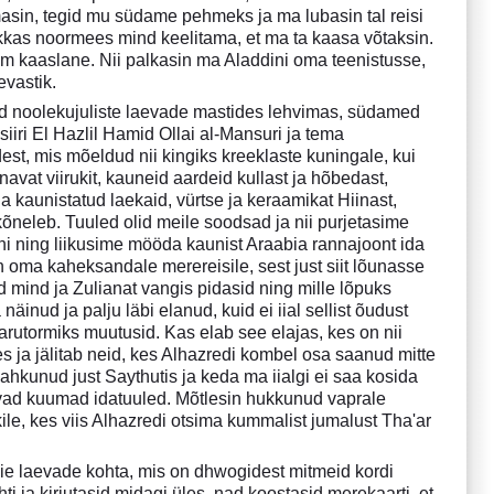
masin, tegid mu südame pehmeks ja ma lubasin tal reisi
kkas noormees mind keelitama, et ma ta kaasa võtaksin.
em kaaslane. Nii palkasin ma Aladdini oma teenistusse,
evastik.
ed noolekujuliste laevade mastides lehvimas, südamed
siiri El Hazlil Hamid Ollai al-Mansuri ja tema
est, mis mõeldud nii kingiks kreeklaste kuningale, kui
avat viirukit, kauneid aardeid kullast ja hõbedast,
 kaunistatud laekaid, vürtse ja keraamikat Hiinast,
 kõneleb. Tuuled olid meile soodsad ja nii purjetasime
i ning liikusime mööda kaunist Araabia rannajoont ida
n oma kaheksandale merereisile, sest just siit lõunasse
 mind ja Zulianat vangis pidasid ning mille lõpuks
inud ja palju läbi elanud, kuid ei iial sellist õudust
arutormiks muutusid. Kas elab see elajas, kes on nii
kes ja jälitab neid, kes Alhazredi kombel osa saanud mitte
ahkunud just Saythutis ja keda ma iialgi ei saa kosida
tavad kuumad idatuuled. Mõtlesin hukkunud vaprale
ile, kes viis Alhazredi otsima kummalist jumalust Tha'ar
eie laevade kohta, mis on dhwogidest mitmeid kordi
ti ja kirjutasid midagi üles, nad koostasid merekaarti, et