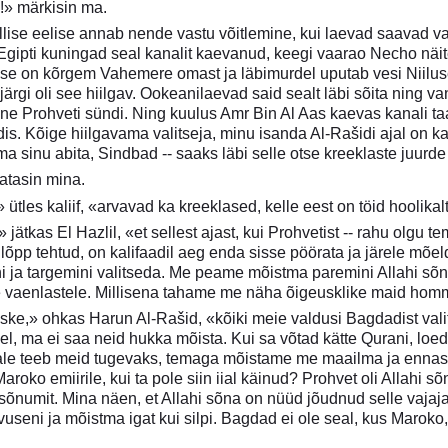
!» märkisin ma.
llise eelise annab nende vastu võitlemine, kui laevad saavad vab
Egipti kuningad seal kanalit kaevanud, keegi vaarao Necho näite
e on kõrgem Vahemere omast ja läbimurdel uputab vesi Niiluse 
ärgi oli see hiilgav. Ookeanilaevad said sealt läbi sõita ning va
e Prohveti sündi. Ning kuulus Amr Bin Al Aas kaevas kanali taas l
dis. Kõige hiilgavama valitseja, minu isanda Al-Rašidi ajal on ka
lma sinu abita, Sindbad -- saaks läbi selle otse kreeklaste juurde
tasin mina.
ütles kaliif, «arvavad ka kreeklased, kelle eest on töid hoolikal
jätkas El Hazlil, «et sellest ajast, kui Prohvetist -- rahu olgu t
p tehtud, on kalifaadil aeg enda sisse pöörata ja järele mõelda
i ja targemini valitseda. Me peame mõistma paremini Allahi sõn
e vaenlastele. Millisena tahame me näha õigeusklike maid homm
ske,» ohkas Harun Al-Rašid, «kõiki meie valdusi Bagdadist vali
imel, ma ei saa neid hukka mõista. Kui sa võtad kätte Qurani, loe
le teeb meid tugevaks, temaga mõistame me maailma ja ennast
oko emiirile, kui ta pole siin iial käinud? Prohvet oli Allahi sõ
 sõnumit. Mina näen, et Allahi sõna on nüüd jõudnud selle vaja
seni ja mõistma igat kui silpi. Bagdad ei ole seal, kus Maroko