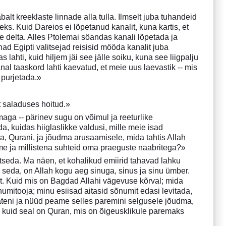
alt kreeklaste linnade alla tulla. Ilmselt juba tuhandeid
ks. Kuid Dareios ei lõpetanud kanalit, kuna kartis, et
delta. Alles Ptolemai söandas kanali lõpetada ja
nad Egipti valitsejad reisisid mööda kanalit juba
ahti, kuid hiljem jäi see jälle soiku, kuna see liigpalju
nal taaskord lahti kaevatud, et meie uus laevastik -- mis
 purjetada.»
t saladuses hoitud.»
emaga -- pärinev sugu on võimul ja reeturlike
, kuidas hiiglaslikke valdusi, mille meie isad
a, Qurani, ja jõudma arusaamisele, mida tahtis Allah
e ja millistena suhteid oma praeguste naabritega?»
tseda. Ma näen, et kohalikud emiirid tahavad lahku
d seda, on Allah kogu aeg sinuga, sinus ja sinu ümber.
. Kuid mis on Bagdad Allahi vägevuse kõrval; mida
numitooja; minu esiisad aitasid sõnumit edasi levitada,
jateni ja nüüd peame selles paremini selgusele jõudma,
, kuid seal on Quran, mis on õigeusklikule paremaks