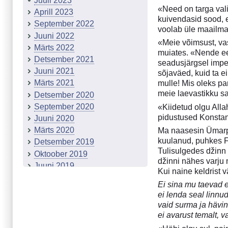
Juuli 2023
«Need on targa vali
Aprill 2023
kuivendasid sood, e
September 2022
voolab üle maailma
Juuni 2022
«Meie võimsust, vas
Märts 2022
muiates. «Nende eel
Detsember 2021
seadusjärgsel imper
Juuni 2021
sõjaväed, kuid ta e
Märts 2021
mulle! Mis oleks pa
meie laevastikku sa
Detsember 2020
September 2020
«Kiidetud olgu Alla
pidustused Konstan
Juuni 2020
Märts 2020
Ma naasesin Ümarpa
kuulanud, puhkes F
Detsember 2019
Tulisulgedes džinn 
Oktoober 2019
džinni nähes varju 
Juuni 2019
Kui naine keldrist v
Märts 2019
Ei sina mu taevad ei 
Detsember 2018
ei lenda seal linnu
September 2018
vaid surma ja häving
Märts 2018
ei avarust temalt, 
Detsember 2017