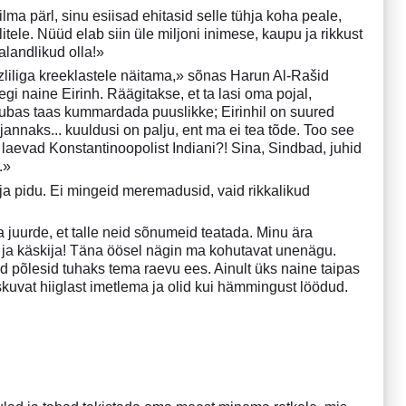
a pärl, sinu esiisad ehitasid selle tühja koha peale,
itele. Nüüd elab siin üle miljoni inimese, kaupu ja rikkust
landlikud olla!»
zliliga kreeklastele näitama,» sõnas Harun Al-Rašid
i naine Eirinh. Räägitakse, et ta lasi oma pojal,
nh lubas taas kummardada puuslikke; Eirinhil on suured
jannaks... kuuldusi on palju, ent ma ei tea tõde. Too see
laevad Konstantinoopolist Indiani?! Sina, Sindbad, juhid
.»
ja pidu. Ei mingeid meremadusid, vaid rikkalikud
uurde, et talle neid sõnumeid teatada. Minu ära
 ja käskija! Täna öösel nägin ma kohutavat unenägu.
id põlesid tuhaks tema raevu ees. Ainult üks naine taipas
skuvat hiiglast imetlema ja olid kui hämmingust löödud.