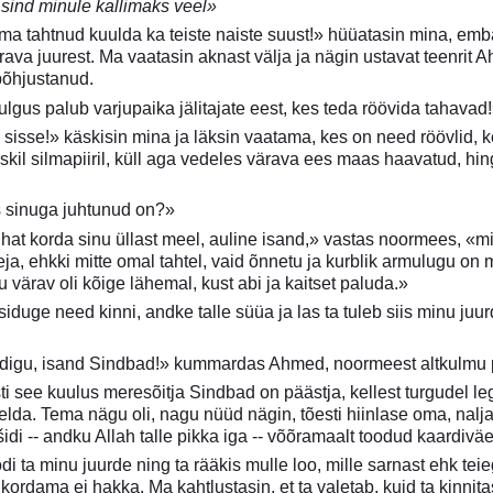
sind minule kallimaks veel»
ma tahtnud kuulda ka teiste naiste suust!» hüüatasin mina, emba
rava juurest. Ma vaatasin aknast välja ja nägin ustavat teenrit 
põhjustanud.
lgus palub varjupaika jälitajate eest, kes teda röövida tahava
i sisse!» käskisin mina ja läksin vaatama, kes on need röövlid,
skil silmapiiril, küll aga vedeles värava ees maas haavatud, h
s sinuga juhtunud on?»
hat korda sinu üllast meel, auline isand,» vastas noormees, «min
ja, ehkki mitte omal tahtel, vaid õnnetu ja kurblik armulugu o
nu värav oli kõige lähemal, kust abi ja kaitset paluda.»
iduge need kinni, andke talle süüa ja las ta tuleb siis minu juu
digu, isand Sindbad!» kummardas Ahmed, noormeest altkulmu p
i see kuulus meresõitja Sindbad on päästja, kellest turgudel l
elda. Tema nägu oli, nagu nüüd nägin, tõesti hiinlase oma, nalj
idi -- andku Allah talle pikka iga -- võõramaalt toodud kaardiväe
di ta minu juurde ning ta rääkis mulle loo, mille sarnast ehk teie
ordama ei hakka. Ma kahtlustasin, et ta valetab, kuid ta kinnit