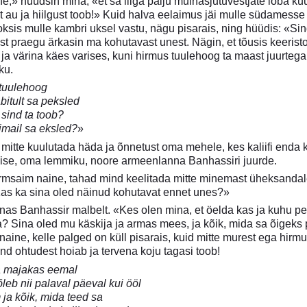
ne,» hüüdsin mina, «et sa liiga palju muinasjutuvestjate loba k
urt au ja hiilgust toob!» Kuid halva eelaimus jäi mulle südamesse
ooksis mulle kambri uksel vastu, nägu pisarais, ning hüüdis: «S
st praegu ärkasin ma kohutavast unest. Nägin, et tõusis keerist
 ja värina käes varises, kuni hirmus tuulehoog ta maast juurtega
ku.
 tuulehoog
bitult sa peksled
 sind ta toob?
imail sa eksled?
»
l mitte kuulutada häda ja õnnetust oma mehele, kes kaliifi enda
ise, oma lemmiku, noore armeenlanna Banhassiri juurde.
msaim naine, tahad mind keelitada mitte minemast üheksandale m
«Kas ka sina oled näinud kohutavat ennet unes?»
as Banhassir malbelt. «Kes olen mina, et öelda kas ja kuhu pe
a? Sina oled mu käskija ja armas mees, ja kõik, mida sa õigeks
 naine, kelle palged on küll pisarais, kuid mitte murest ega hirm
ind ohtudest hoiab ja tervena koju tagasi toob!
a majakas eemal
õleb nii palaval päeval kui ööl
ja kõik, mida teed sa