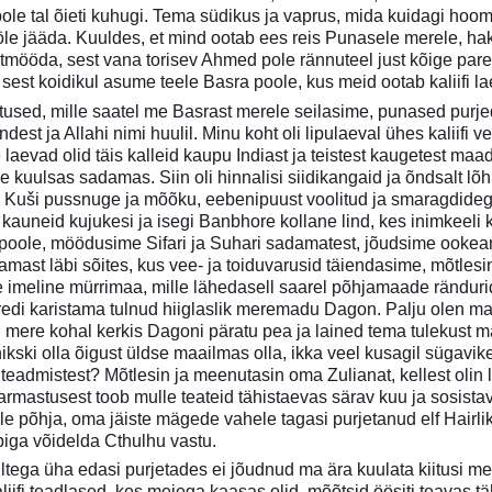
ole tal õieti kuhugi. Tema südikus ja vaprus, mida kuidagi hoo
öle jääda. Kuuldes, et mind ootab ees reis Punasele merele, ha
ltmööda, sest vana torisev Ahmed pole rännuteel just kõige par
 sest koidikul asume teele Basra poole, kus meid ootab kaliifi la
tused, mille saatel me Basrast merele seilasime, punased purj
st ja Allahi nimi huulil. Minu koht oli lipulaeval ühes kaliifi ve
aevad olid täis kalleid kaupu Indiast ja teistest kaugetest maad
kuulsas sadamas. Siin oli hinnalisi siidikangaid ja õndsalt lõhn
d Kuši pussnuge ja mõõku, eebenipuust voolitud ja smaragdidega
ist kauneid kujukesi ja isegi Banbhore kollane lind, kes inimkeeli
poole, möödusime Sifari ja Suhari sadamatest, jõudsime ookean
amast läbi sõites, kus vee- ja toiduvarusid täiendasime, mõtlesi
e imeline mürrimaa, mille lähedasell saarel põhjamaade rändurid
redi karistama tulnud hiiglaslik meremadu Dagon. Palju olen ma nä
 mere kohal kerkis Dagoni päratu pea ja lained tema tulekust m
ohikski olla õigust üldse maailmas olla, ikka veel kusagil sügavi
teadmistest? Mõtlesin ja meenutasin oma Zulianat, kellest olin l
 armastusest toob mulle teateid tähistaevas särav kuu ja sosis
e põhja, oma jäiste mägede vahele tagasi purjetanud elf Hairlik
biga võidelda Cthulhu vastu.
ltega üha edasi purjetades ei jõudnud ma ära kuulata kiitusi m
iifi teadlased, kes meiega kaasas olid, mõõtsid öösiti teavas täh