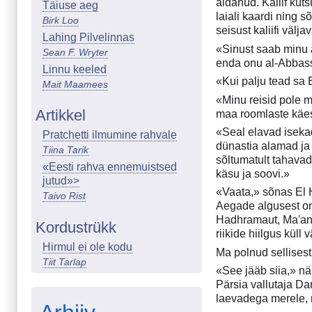
aidanud. Kaliif kut
Täiuse aeg
laiali kaardi ning 
Birk Loo
seisust kaliifi välja
Lahing Pilvelinnas
«Sinust saab minu a
Sean F. Wryter
enda onu al-Abbassi 
Linnu keeled
«Kui palju tead sa E
Mait Maamees
«Minu reisid pole m
Artikkel
maa roomlaste käest
«Seal elavad isekad
Pratchetti ilmumine rahvale
dünastia alamad ja
Tiina Tarik
sõltumatult tahavad
«Eesti rahva ennemuistsed
käsu ja soovi.»
jutud»>
«Vaata,» sõnas El 
Taivo Rist
Aegade algusest on 
Hadhramaut, Ma'an,
Kordustrükk
riikide hiilgus kül
Hirmul ei ole kodu
Ma polnud sellisest
Tiit Tarlap
«See jääb siia,» nä
Pärsia vallutaja Da
laevadega merele,