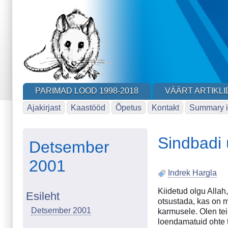
Skip
to
main
content
PARIMAD LOOD 1998-2018
VÄÄRT ARTIKLI
Ajakirjast
Kaastööd
Õpetus
Kontakt
Summary i
Sindbadi 
Detsember
2001
Indrek Hargla
Kiidetud olgu Allah
Esileht
otsustada, kas on 
Detsember 2001
karmusele. Olen tei
loendamatuid ohte t