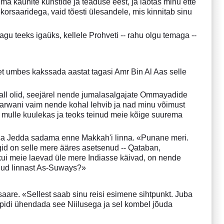
ema kaunite kunstide ja teaduse eest, ja laotas minu ette
korsaaridega, vaid tõesti ülesandele, mis kinnitab sinu
agu teeks igaüks, kellele Prohveti -- rahu olgu temaga --
 et umbes kakssada aastat tagasi Amr Bin Al Aas selle
u all olid, seejärel nende jumalasalgajate Ommayadide
Marwani vaim nende kohal lehvib ja nad minu võimust
il mulle kuulekas ja teoks teinud meie kõige suurema
ulsa Jedda sadama enne Makkah'i linna. «Punane meri.
igid on selle mere ääres asetsenud -- Qataban,
 kui meie laevad üle mere Indiasse käivad, on nende
ulnud linnast As-Suways?»
lsaare. «Sellest saab sinu reisi esimene sihtpunkt. Juba
aspidi ühendada see Niilusega ja sel kombel jõuda