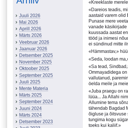
Arhiiv
«Kreeklaste merele
«Dareios teadis, mi
aastaid varem olid 
Juuli 2026
Punase mere veetas
Mai 2026
vanade käsikirjade j
Aprill 2026
kuussada aastat enn
Märts 2026
tööd ja inimesi nõu
Veebruar 2026
ei sündinud mitte i
Jaanuar 2026
«Hämmastav,» hüüa
Detsember 2025
«Seda, loodan ma,» 
November 2025
«Sa tead, Sindbad,» 
Oktoober 2025
Ommayadidega on lõp
September 2025
vallutanud, paremin
Juuli 2025
öelda meile ja mei
Mente Materia
«Juba praegu on ra
Märts 2025
lüüa... Ja Allahi n
September 2024
Allumine tema sõna
tähendab Bagdad Mar
Juuni 2024
õigluse ja õitsvuse
Märts 2024
tungima kogu sügavu
Detsember 2023
toeks kui kaliif.»