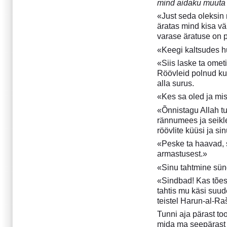
mind aidaku muuta 
Detsember 2012
«Just seda oleksin 
September 2012
äratas mind kisa vä
Aprill 2012
varase äratuse on 
Detsember 2011
«Keegi kaltsudes hu
September 2011
«Siis laske ta omet
Juuli 2011
Röövleid polnud ku
Aprill 2011
alla surus.
Detsember 2010
«Kes sa oled ja mi
September 2010
«Õnnistagu Allah tu
Aprill 2010
rännumees ja seikle
Detsember 2009
röövlite küüsi ja si
August 2009
«Peske ta haavad, s
Juuli 2009
armastusest.»
Aprill 2009
«Sinu tahtmine sün
Detsember 2008
«Sindbad! Kas tõest
Juuli 2008
tahtis mu käsi suud
Aprill 2008
teistel Harun-al-Raš
Detsember 2007
Tunni aja pärast too
September 2007
mida ma seepärast k