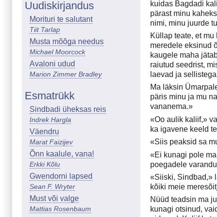
Uudiskirjandus
kuidas Bagdadi kalii
pärast minu kaheksa
Morituri te salutant
nimi, minu juurde tu
Tiit Tarlap
Küllap teate, et mu
Musta mõõga needus
meredele eksinud õ
Michael Moorcock
kaugele maha jätab
Avaloni udud
raiutud seedrist, m
Marion Zimmer Bradley
laevad ja selliste
Ma läksin Ümarpale
Esmatrükk
päris minu ja mu na
vananema.»
Sindbadi üheksas reis
«Oo aulik kaliif,» 
Indrek Hargla
ka igavene keeld t
Väendru
«Siis peaksid sa m
Marat Faizijev
Õnn kaalule, vana!
«Ei kunagi pole ma
poegadele varandus,
Erkki Kõlu
Gwendorni lapsed
«Siiski, Sindbad,» 
Sean F. Wryter
kõiki meie meresõit
Must või valge
Nüüd teadsin ma juba
Mattias Rosenbaum
kunagi otsinud, vai