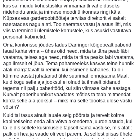
kus sai muidu kohustusliku vihmamantli vahelduseks
riidehoidu anda ja inimese moodi ülikonnas ringi käia.
Küpses eas garderoobitöötaja tervitas direktorit viisakalt
naeratades nagu alati. Too naeratas vastu ja astus lifti, mis
viis ta terminali ülemistele korrustele, kus asusid vastutava
personali kabinetid.
Oma kontorisse jõudes ladus Darringer kõigepealt paberid
laual kahte virna -- ühes olid need, mida ta täna peab läbi
vaatama, teises aga need, mida ta täna peaks läbi vaatama,
aga ilmselt ei jõua. Tema pahameeleks kasvas teine hunnik
alati märgatavalt kiiremini, kui esimene kahanes. Ta oli
kümme aastat juhatanud ühte suurimat lennujaama Maal,
kuid kogu selle aja jooksul ei olnud ta ilmselt pidanud
tegema nii palju paberitööd, kui siin viimase kahe aastaga.
Kurvalt paberihunnikut vaadates mõtles ta teab mitmendat
korda selle aja jooksul -- miks ma selle tööotsa üldse vastu
võtsin?
Kuid tal tasus ainult lauale selg pöörata ja tervelt kolme
kabinetiseina enda alla võtva akenderea juurde astuda, kui
ta leidis sellele küsimusele täpselt sama vastuse, mis alati:
palk oli hea ja vaade oli veel parem. Ja sellest piisas ühele