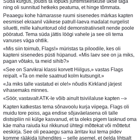
Süda kurgus, jõudis ta lõpuks juhtimiskeskuse ukse taga
ning oli sunnitud hetkeks peatuma, et hinge tõmmata.
Peaaegu kohe hämarasse ruumi sisenedes märkas kapten
eesmisel ekraanil väikese patrull-laeva madalat nurgelist
siluetti, mille kahuritorud olid demonstratiivselt nende poole
pööratud. Tema süda jättis löögi vahele ja see oli tema
vanuses väga ohtlik.
«Mis siin toimub, Flags!» müristas ta piloodile, kes oli
kapteni sisenedes püsti hüpanud. «Mis laev see on ja miks,
pagan võtaks, ta meid sihib?»
«See on Sarvikrai klassi korvett Hiilgus,» vastas Flags
reipalt. «Ta on meile saatnud kolm kutsungit.»
«Ja miks talle vastatud ei ole!» nõudis Kirkland järjest
vihasemaks minnes.
«Söör, vastavalt ATK-le võib ainult tsiviilaluse kapten --»
Kapten katkestas tema sõnavoolu kurja viipega. Flags oli
muidu tore poiss, aga endise sõjaväelasena oli talle
distsipliin nii külge kasvanud, et ta oleks pigem lasknud oma
käe maha raiuda kui rikkunud ühtegi mõttekat või mõttetut
eeskirja. See oli peaaegu sama ärritav kui tema pidev
komme rääkida lühendites -- selle asemel, et öelda lihtsalt