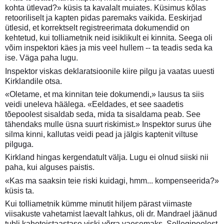
kohta ütlevad?» küsis ta kavalalt muiates. Küsimus kõlas
retooriliselt ja kapten pidas paremaks vaikida. Eeskirjad
ütlesid, et korrektselt registreerimata dokumendid on
kehtetud, kui tolliametnik neid isiklikult ei kinnita. Seega oli
võim inspektori käes ja mis veel hullem -- ta teadis seda ka
ise. Väga paha lugu.
Inspektor viskas deklaratsioonile kiire pilgu ja vaatas uuesti
Kirklandile otsa.
«Oletame, et ma kinnitan teie dokumendi,» lausus ta siis
veidi uneleva häälega. «Eeldades, et see saadetis
tõepoolest sisaldab seda, mida ta sisaldama peab. See
tähendaks mulle üsna suurt riskimist.» Inspektor surus ühe
silma kinni, kallutas veidi pead ja jälgis kaptenit viltuse
pilguga.
Kirkland hingas kergendatult välja. Lugu ei olnud siiski nii
paha, kui alguses paistis.
«Kas ma saaksin teie riski kuidagi, hmm... kompenseerida?»
küsis ta.
Kui tolliametnik kümme minutit hiljem pärast viimaste
viisakuste vahetamist laevalt lahkus, oli dr. Mandrael jäänud
tubli kaheteistaastase viski võrra vaesemaks. Sellegipoolest