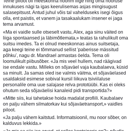
Teine piloot oli meeskonna noorim liige ning oma nooruse
innukuses nägi ta igas keerulisemas asjas mingisugust
salasepitsust. Antud juhul võis tal vahelduseks isegi õigus
olla, ent paistis, et vanem ja tasakaalukam insener ei jaga
tema arvamust.
«Ma ei vaidle sulle otseselt vastu, Alex, aga sinu väited on
liiga spontaansed ja läbimõtlemata,» teatas ta rahulikult oma
suitsu imedes. Ta ei olnud meeskonnas ainus suitsetaja,
aga keegi teine ei tõmmanud sellist 'paberisse mässitud
põhku', nagu dr. Mandrael armastas öelda. Tema oli
loomulikult piibusõber. «Ja mis veel hullem, nad räägivad
ise endale vastu. Milleks on sõjaväel vaja kaubalaeva, küsid
sa minult. Ja samas oled ise valmis väitma, et sõjaväelased
usaldaksid esimese sobival kursil liikuva tsiviilaluse
personalile oma uue salajase relva prototüübi. Kas ei oleks
ohutum seda sõjaväelisi kanaleid pidi transportida?»
«Mitte siis, kui tahetakse hoida madalat profiili. Kaubalaev
on palju vähem silmatorkav kui sõjaväetransport,» vaidles
piloot.
«Ja palju vähem kaitstud. Informatsioonil, mu noor sõber, on
kalduvus lekkida.»