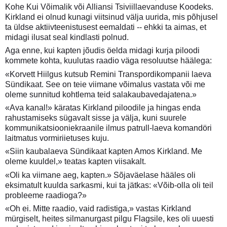
Kohe Kui Võimalik või Alliansi Tsiviillaevanduse Koodeks.
Kirkland ei olnud kunagi viitsinud välja uurida, mis põhjusel
ta üldse aktiivteenistusest eemaldati -- ehkki ta aimas, et
midagi ilusat seal kindlasti polnud.
Aga enne, kui kapten jõudis öelda midagi kurja piloodi
kommete kohta, kuulutas raadio väga resoluutse häälega:
«Korvett Hiilgus kutsub Remini Transpordikompanii laeva
Sündikaat. See on teie viimane võimalus vastata või me
oleme sunnitud kohtlema teid salakaubavedajatena.»
«Ava kanal!» käratas Kirkland piloodile ja hingas enda
rahustamiseks sügavalt sisse ja välja, kuni suurele
kommunikatsiooniekraanile ilmus patrull-laeva komandöri
laitmatus vormiriietuses kuju.
«Siin kaubalaeva Sündikaat kapten Amos Kirkland. Me
oleme kuuldel,» teatas kapten viisakalt.
«Oli ka viimane aeg, kapten.» Sõjaväelase hääles oli
eksimatult kuulda sarkasmi, kui ta jätkas: «Võib-olla oli teil
probleeme raadioga?»
«Oh ei. Mitte raadio, vaid radistiga,» vastas Kirkland
mürgiselt, heites silmanurgast pilgu Flagsile, kes oli uuesti