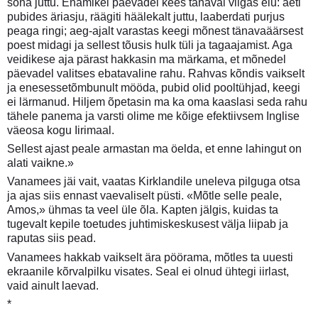
sõna juttu. Enamikel päevadel kees tänaval vilgas elu: aeti
pubides äriasju, räägiti häälekalt juttu, laaberdati purjus
peaga ringi; aeg-ajalt varastas keegi mõnest tänavaäärsest
poest midagi ja sellest tõusis hulk tüli ja tagaajamist. Aga
veidikese aja pärast hakkasin ma märkama, et mõnedel
päevadel valitses ebatavaline rahu. Rahvas kõndis vaikselt
ja enesessetõmbunult mööda, pubid olid pooltühjad, keegi
ei lärmanud. Hiljem õpetasin ma ka oma kaaslasi seda rahu
tähele panema ja varsti olime me kõige efektiivsem Inglise
väeosa kogu Iirimaal.
Sellest ajast peale armastan ma öelda, et enne lahingut on
alati vaikne.»
Vanamees jäi vait, vaatas Kirklandile uneleva pilguga otsa
ja ajas siis ennast vaevaliselt püsti. «Mõtle selle peale,
Amos,» ühmas ta veel üle õla. Kapten jälgis, kuidas ta
tugevalt kepile toetudes juhtimiskeskusest välja liipab ja
raputas siis pead.
Vanamees hakkab vaikselt ära pöörama, mõtles ta uuesti
ekraanile kõrvalpilku visates. Seal ei olnud ühtegi iirlast,
vaid ainult laevad.
*