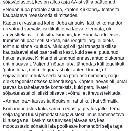
sõjaväelastest, kes on alles äsja AA-st välja pääsenud.
«Nõuan luba pardale astuda, kapten Kirkland,» teatas ta
kaubalaeva meeskonda silmitsedes.
Kapten ei vastanud kohe. Juba ainuüksi fakt, et komandör
oli võtnud vaevaks isiklikult tema laevale lennata, oli
ärevusttekitav -- eriti situatsioonis, kus Sündikaadi teises
trümmis oli paar sellist kasti, mis reeglite järgi ei oleks
tohtinud sinna kuuluda. Muidugi oli igal transgalaktilisel
kaubalaeval alati paar sellist kasti, kuid see ei puutunud
hetkel asjasse. Kirkland ei tundnud ennast antud olukorras
eriti mugavalt. Väljend 'nõuan luba' tähendas küll tegelikult
'palun luba', ent millegipärast oli kaptenil tunne, et
sõjaväelane rõhutas seda sõna parajasti niimoodi, nagu
oleks tegemist otsese tähendusega. Kapten laevas oli jumal
taevas ka tähelaevade kontekstis, kuid patrullivatel
sõjaväelastel oli siiski piisavalt võimu, et ärevust tekitada.
«Annan loa,» lausus ta lõpuks nii rahulikult kui võimalik.
Komandör astus kaks sammu edasi ja peatus jälle. Tema
selja tagant lüüsi pimedast sügavustest ilmus hämmastava
kiirusega neli keskmises turvises jalaväelast, kes
moodustasid sõnatult laia poolkaare komandöri selja taga,