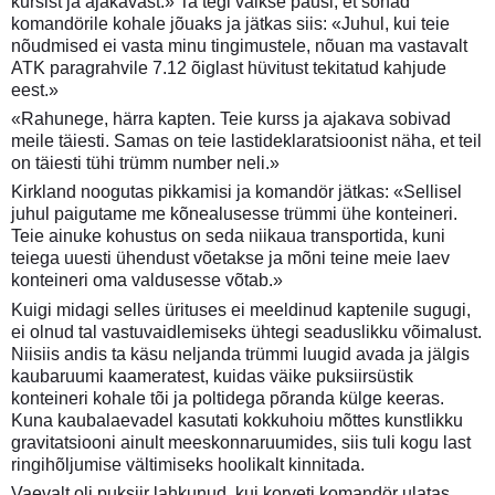
kursist ja ajakavast.» Ta tegi väikse pausi, et sõnad
komandörile kohale jõuaks ja jätkas siis: «Juhul, kui teie
nõudmised ei vasta minu tingimustele, nõuan ma vastavalt
ATK paragrahvile 7.12 õiglast hüvitust tekitatud kahjude
eest.»
«Rahunege, härra kapten. Teie kurss ja ajakava sobivad
meile täiesti. Samas on teie lastideklaratsioonist näha, et teil
on täiesti tühi trümm number neli.»
Kirkland noogutas pikkamisi ja komandör jätkas: «Sellisel
juhul paigutame me kõnealusesse trümmi ühe konteineri.
Teie ainuke kohustus on seda niikaua transportida, kuni
teiega uuesti ühendust võetakse ja mõni teine meie laev
konteineri oma valdusesse võtab.»
Kuigi midagi selles ürituses ei meeldinud kaptenile sugugi,
ei olnud tal vastuvaidlemiseks ühtegi seaduslikku võimalust.
Niisiis andis ta käsu neljanda trümmi luugid avada ja jälgis
kaubaruumi kaameratest, kuidas väike puksiirsüstik
konteineri kohale tõi ja poltidega põranda külge keeras.
Kuna kaubalaevadel kasutati kokkuhoiu mõttes kunstlikku
gravitatsiooni ainult meeskonnaruumides, siis tuli kogu last
ringihõljumise vältimiseks hoolikalt kinnitada.
Vaevalt oli puksiir lahkunud, kui korveti komandör ulatas