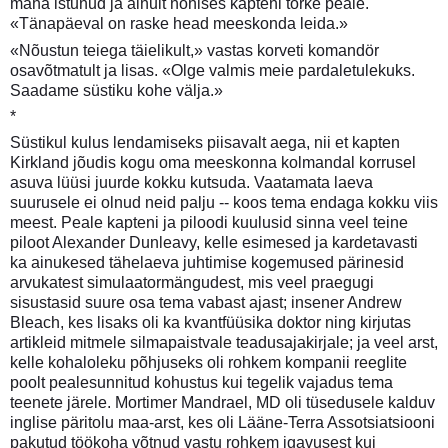
maha istunud ja ainult nohises kapteni torke peale.
«Tänapäeval on raske head meeskonda leida.»
«Nõustun teiega täielikult,» vastas korveti komandör
osavõtmatult ja lisas. «Olge valmis meie pardaletulekuks.
Saadame süstiku kohe välja.»
*
Süstikul kulus lendamiseks piisavalt aega, nii et kapten
Kirkland jõudis kogu oma meeskonna kolmandal korrusel
asuva lüüsi juurde kokku kutsuda. Vaatamata laeva
suurusele ei olnud neid palju -- koos tema endaga kokku viis
meest. Peale kapteni ja piloodi kuulusid sinna veel teine
piloot Alexander Dunleavy, kelle esimesed ja kardetavasti
ka ainukesed tähelaeva juhtimise kogemused pärinesid
arvukatest simulaatormängudest, mis veel praegugi
sisustasid suure osa tema vabast ajast; insener Andrew
Bleach, kes lisaks oli ka kvantfüüsika doktor ning kirjutas
artikleid mitmele silmapaistvale teadusajakirjale; ja veel arst,
kelle kohaloleku põhjuseks oli rohkem kompanii reeglite
poolt pealesunnitud kohustus kui tegelik vajadus tema
teenete järele. Mortimer Mandrael, MD oli tüsedusele kalduv
inglise päritolu maa-arst, kes oli Lääne-Terra Assotsiatsiooni
pakutud töökoha võtnud vastu rohkem igavusest kui