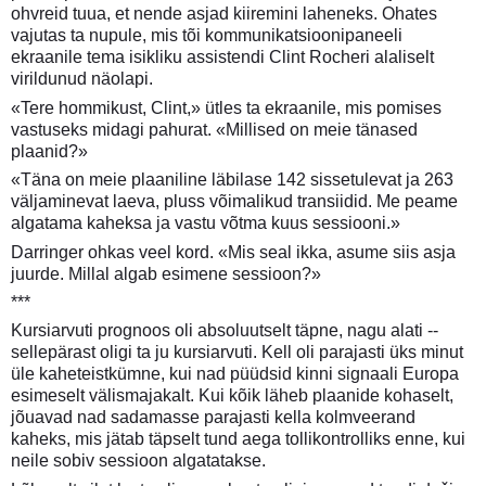
ohvreid tuua, et nende asjad kiiremini laheneks. Ohates
vajutas ta nupule, mis tõi kommunikatsioonipaneeli
ekraanile tema isikliku assistendi Clint Rocheri alaliselt
virildunud näolapi.
«Tere hommikust, Clint,» ütles ta ekraanile, mis pomises
vastuseks midagi pahurat. «Millised on meie tänased
plaanid?»
«Täna on meie plaaniline läbilase 142 sissetulevat ja 263
väljaminevat laeva, pluss võimalikud transiidid. Me peame
algatama kaheksa ja vastu võtma kuus sessiooni.»
Darringer ohkas veel kord. «Mis seal ikka, asume siis asja
juurde. Millal algab esimene sessioon?»
***
Kursiarvuti prognoos oli absoluutselt täpne, nagu alati --
sellepärast oligi ta ju kursiarvuti. Kell oli parajasti üks minut
üle kaheteistkümne, kui nad püüdsid kinni signaali Europa
esimeselt välismajakalt. Kui kõik läheb plaanide kohaselt,
jõuavad nad sadamasse parajasti kella kolmveerand
kaheks, mis jätab täpselt tund aega tollikontrolliks enne, kui
neile sobiv sessioon algatatakse.