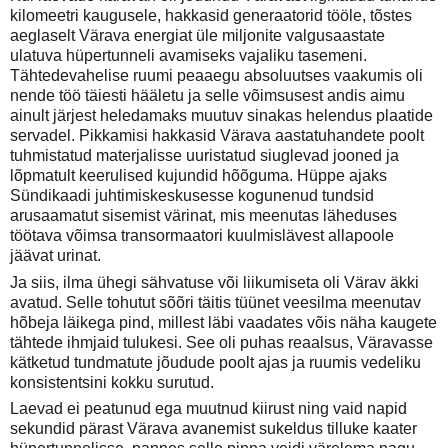
kilomeetri kaugusele, hakkasid generaatorid tööle, tõstes
aeglaselt Värava energiat üle miljonite valgusaastate
ulatuva hüpertunneli avamiseks vajaliku tasemeni.
Tähtedevahelise ruumi peaaegu absoluutses vaakumis oli
nende töö täiesti hääletu ja selle võimsusest andis aimu
ainult järjest heledamaks muutuv sinakas helendus plaatide
servadel. Pikkamisi hakkasid Värava aastatuhandete poolt
tuhmistatud materjalisse uuristatud siuglevad jooned ja
lõpmatult keerulised kujundid hõõguma. Hüppe ajaks
Sündikaadi juhtimiskeskusesse kogunenud tundsid
arusaamatut sisemist värinat, mis meenutas läheduses
töötava võimsa transormaatori kuulmislävest allapoole
jäävat urinat.
Ja siis, ilma ühegi sähvatuse või liikumiseta oli Värav äkki
avatud. Selle tohutut sõõri täitis tüünet veesilma meenutav
hõbeja läikega pind, millest läbi vaadates võis näha kaugete
tähtede ihmjaid tulukesi. See oli puhas reaalsus, Väravasse
kätketud tundmatute jõudude poolt ajas ja ruumis vedeliku
konsistentsini kokku surutud.
Laevad ei peatunud ega muutnud kiirust ning vaid napid
sekundid pärast Värava avanemist sukeldus tilluke kaater