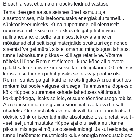
Bleach arvas, et tema on lõpuks leidnud vastuse.
Tema idee geniaalsus seisnes ühe lisamuutuja
sissetoomises, mis iseloomustaks energiakulu tunneli...
sünkroniseerimiseks. Kuna hüpertunnel oli olemuselt
ruumiosa, mille sisemine pikkus oli igal juhul niivõrd
nullilähedane, et selle läbimisest tekkiv ajanihe ei
mõjutanud oluliselt isegi materjalide struktuuri ega nende
sisemist 'valget müra', siis ei omanud mingisugust tähtsust
tunneli absoluutne pikkus -- küll aga relatiivne. Võtame
näiteks Hüppe Reminist Alcreoni: kuna kõne all olevate
galaktikate relatiivne kiirusresultant oli ligikaudu 0,659c, siis
konstantse tunneli puhul püsiks selle avajapoolne ots
Remini suhtes paigal, kuid teine ots liiguks Alcreoni suhtes
rohkem kui poole valguse kiirusega. Tulemusena lõppeksid
kõik Hüpped suuremate kehade läheduses vältimatult
kokkupõrkega, lisaks sellele, et suure tõenäosusega rebiks
Alcreoni summaarne gravitatsioon väljuva laeva lihtsalt
ribadeks. Õnnetust oleks võimalik vältida, kui tunneli otsad
oleksid sünkroniseeritud mitte absoluutselt, vaid relatiivselt -
- sellisel juhul muutuks Hüppe ajal oluliselt ainult tunneli
pikkus, mis aga ei mõjuta otseselt midagi. Ja kui eeldada, et
tunneli mõõtmete muutmisele kuluv energia moodustab osa