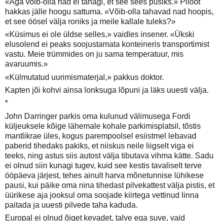
«Aga võib-olla nad ei tahagi, et see sees püsiks.» Piloot
hakkas jälle hoogu sattuma. «Võib-olla tahavad nad hoopis,
et see öösel välja roniks ja meile kallale tuleks?»
«Küsimus ei ole üldse selles,» vaidles insener. «Ükski
elusolend ei peaks soojustamata konteineris transportimist
vastu. Meie trümmides on ju sama temperatuur, mis
avaruumis.»
«Külmutatud uurimismaterjal,» pakkus doktor.
Kapten jõi kohvi ainsa lonksuga lõpuni ja läks uuesti välja.
*
John Darringer parkis oma kulunud välimusega Fordi
küljeuksele kõige lähemale kohale parkimisplatsil, tõstis
mantlikrae üles, kogus parempoolsel esiistmel lebavad
paberid tihedaks pakiks, et niiskus neile liigselt viga ei
teeks, ning astus siis autost välja tibutava vihma kätte. Sadu
ei olnud siin kunagi tugev, kuid see kestis tavaliselt terve
ööpäeva järjest, tehes ainult harva mõnetunnise lühikese
pausi, kui päike oma nina tihedast pilvekattest välja pistis, et
üürikese aja jooksul oma soojade kiirtega vettinud linna
paitada ja uuesti pilvede taha kaduda.
Europal ei olnud õiget kevadet, talve ega suve, vaid