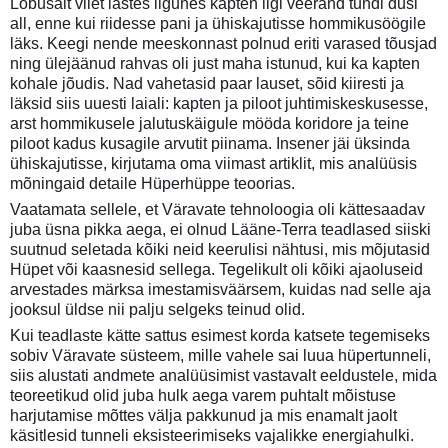
Lõbusalt vilet lastes ligunes kapten ligi veerand tundi duši
all, enne kui riidesse pani ja ühiskajutisse hommikusöögile
läks. Keegi nende meeskonnast polnud eriti varased tõusjad
ning ülejäänud rahvas oli just maha istunud, kui ka kapten
kohale jõudis. Nad vahetasid paar lauset, sõid kiiresti ja
läksid siis uuesti laiali: kapten ja piloot juhtimiskeskusesse,
arst hommikusele jalutuskäigule mööda koridore ja teine
piloot kadus kusagile arvutit piinama. Insener jäi üksinda
ühiskajutisse, kirjutama oma viimast artiklit, mis analüüsis
mõningaid detaile Hüperhüppe teoorias.
Vaatamata sellele, et Väravate tehnoloogia oli kättesaadav
juba üsna pikka aega, ei olnud Lääne-Terra teadlased siiski
suutnud seletada kõiki neid keerulisi nähtusi, mis mõjutasid
Hüpet või kaasnesid sellega. Tegelikult oli kõiki ajaoluseid
arvestades märksa imestamisväärsem, kuidas nad selle aja
jooksul üldse nii palju selgeks teinud olid.
Kui teadlaste kätte sattus esimest korda katsete tegemiseks
sobiv Väravate süsteem, mille vahele sai luua hüpertunneli,
siis alustati andmete analüüsimist vastavalt eeldustele, mida
teoreetikud olid juba hulk aega varem puhtalt mõistuse
harjutamise mõttes välja pakkunud ja mis enamalt jaolt
käsitlesid tunneli eksisteerimiseks vajalikke energiahulki.