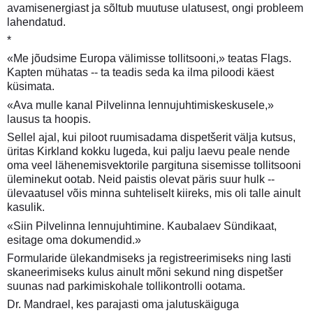
avamisenergiast ja sõltub muutuse ulatusest, ongi probleem
lahendatud.
*
«Me jõudsime Europa välimisse tollitsooni,» teatas Flags.
Kapten mühatas -- ta teadis seda ka ilma piloodi käest
küsimata.
«Ava mulle kanal Pilvelinna lennujuhtimiskeskusele,»
lausus ta hoopis.
Sellel ajal, kui piloot ruumisadama dispetšerit välja kutsus,
üritas Kirkland kokku lugeda, kui palju laevu peale nende
oma veel lähenemisvektorile pargituna sisemisse tollitsooni
üleminekut ootab. Neid paistis olevat päris suur hulk --
ülevaatusel võis minna suhteliselt kiireks, mis oli talle ainult
kasulik.
«Siin Pilvelinna lennujuhtimine. Kaubalaev Sündikaat,
esitage oma dokumendid.»
Formularide ülekandmiseks ja registreerimiseks ning lasti
skaneerimiseks kulus ainult mõni sekund ning dispetšer
suunas nad parkimiskohale tollikontrolli ootama.
Dr. Mandrael, kes parajasti oma jalutuskäiguga