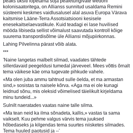
peaks üksiti lõpetama sõja pealetungivate wedoni
kolonisaatoritega, on Allianss sunnitud usaldama Remini
süsteemi keskmes vaidlusalusel alal asuva Europa Värava
kaitsmise Lääne-Terra Assotsiatsiooni kesisele
enesekaitselaevastikule. Kuid teadagi ei lase huvilised
mööda libiseda sellist võimalust saavutada kontroll kõige
suurema transpordisõlme üle Alliansi mõjupiirkonnas.
Lahing Pilvelinna pärast võib alata.
***
'Naine langetas malbelt silmad, vaadates tähtede
sillerdavaid peegeldusi tumedal järveveel. Mees võttis õrnalt
tema väikese käe oma tugevate pihkude vahele.
«Ma olen juba ammu tahtnud sulle öelda, et ma armastan
sind,» sosistas ta naisele kõrva. «Aga ma ei ole kunagi
leidnud sõnu, mis oleksid võimelised täielikult kirjeldama
minu tundeid...»
Sulnilt naeratades vaatas naine talle silma.
«Ma tean neid ka ilma sõnadeta, kallis,» vastas ta sama
vaikselt. Kuu pehme valgus värvis tema juuksed
hõbedaseks ja kilgendas tema suurtes niisketes silmades.
Tema huuled paotusid ja --'