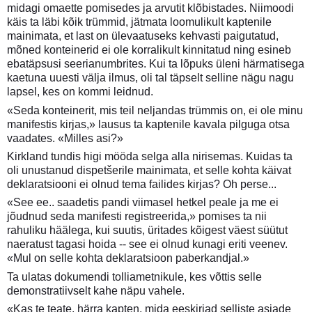
midagi omaette pomisedes ja arvutit klõbistades. Niimoodi
käis ta läbi kõik trümmid, jätmata loomulikult kaptenile
mainimata, et last on ülevaatuseks kehvasti paigutatud,
mõned konteinerid ei ole korralikult kinnitatud ning esineb
ebatäpsusi seerianumbrites. Kui ta lõpuks üleni härmatisega
kaetuna uuesti välja ilmus, oli tal täpselt selline nägu nagu
lapsel, kes on kommi leidnud.
«Seda konteinerit, mis teil neljandas trümmis on, ei ole minu
manifestis kirjas,» lausus ta kaptenile kavala pilguga otsa
vaadates. «Milles asi?»
Kirkland tundis higi mööda selga alla nirisemas. Kuidas ta
oli unustanud dispetšerile mainimata, et selle kohta käivat
deklaratsiooni ei olnud tema failides kirjas? Oh perse...
«See ee.. saadetis pandi viimasel hetkel peale ja me ei
jõudnud seda manifesti registreerida,» pomises ta nii
rahuliku häälega, kui suutis, üritades kõigest väest süütut
naeratust tagasi hoida -- see ei olnud kunagi eriti veenev.
«Mul on selle kohta deklaratsioon paberkandjal.»
Ta ulatas dokumendi tolliametnikule, kes võttis selle
demonstratiivselt kahe näpu vahele.
«Kas te teate, härra kapten, mida eeskirjad selliste asjade