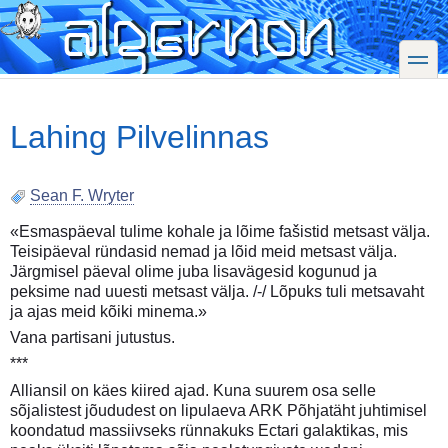
Skip
to
main
toggle
content
Lahing Pilvelinnas
Sean F. Wryter
«Esmaspäeval tulime kohale ja lõime fašistid metsast välja.
Teisipäeval ründasid nemad ja lõid meid metsast välja.
Järgmisel päeval olime juba lisavägesid kogunud ja
peksime nad uuesti metsast välja. /-/ Lõpuks tuli metsavaht
ja ajas meid kõiki minema.»
Vana partisani jutustus.
***
Alliansil on käes kiired ajad. Kuna suurem osa selle
sõjalistest jõududest on lipulaeva ARK Põhjatäht juhtimisel
koondatud massiivseks rünnakuks Ectari galaktikas, mis