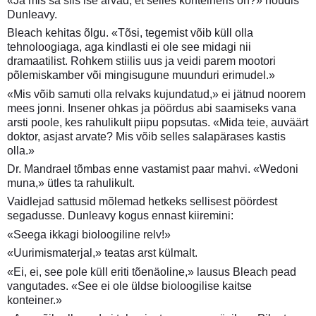
«Ja mis sa siis ise arvad, et selles konteineris on?» nõudis
Dunleavy.
Bleach kehitas õlgu. «Tõsi, tegemist võib küll olla
tehnoloogiaga, aga kindlasti ei ole see midagi nii
dramaatilist. Rohkem stiilis uus ja veidi parem mootori
põlemiskamber või mingisugune muunduri erimudel.»
«Mis võib samuti olla relvaks kujundatud,» ei jätnud noorem
mees jonni. Insener ohkas ja pöördus abi saamiseks vana
arsti poole, kes rahulikult piipu popsutas. «Mida teie, auväärt
doktor, asjast arvate? Mis võib selles salapärases kastis
olla.»
Dr. Mandrael tõmbas enne vastamist paar mahvi. «Wedoni
muna,» ütles ta rahulikult.
Vaidlejad sattusid mõlemad hetkeks sellisest pöördest
segadusse. Dunleavy kogus ennast kiiremini:
«Seega ikkagi bioloogiline relv!»
«Uurimismaterjal,» teatas arst külmalt.
«Ei, ei, see pole küll eriti tõenäoline,» lausus Bleach pead
vangutades. «See ei ole üldse bioloogilise kaitse
konteiner.»