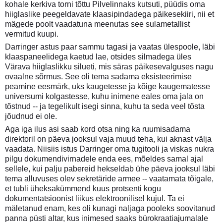
kohale kerkiva torni tõttu Pilvelinnaks kutsuti, püüdis oma
hiiglaslike peegeldavate klaasipindadega päikesekiiri, nii et
mägede poolt vaadatuna meenutas see sulametallist
vermitud kuupi.
Darringer astus paar sammu tagasi ja vaatas ülespoole, läbi
klaaspaneelidega kaetud lae, otsides silmadega üles
Värava hiiglaslikku silueti, mis säras päikesevalguses nagu
ovaalne sõrmus. See oli tema sadama eksisteerimise
peamine eesmärk, uks kaugetesse ja kõige kaugematesse
universumi kolgastesse, kuhu inimene eales oma jala on
tõstnud -- ja tegelikult isegi sinna, kuhu ta seda veel tõsta
jõudnud ei ole.
Aga iga ilus asi saab kord otsa ning ka ruumisadama
direktoril on päeva jooksul vaja muud teha, kui aknast välja
vaadata. Niisiis istus Darringer oma tugitooli ja viskas nukra
pilgu dokumendivirnadele enda ees, mõeldes samal ajal
sellele, kui palju pabereid hekseldab ühe päeva jooksul läbi
tema alluvuses olev sekretäride armee -- vaatamata tõigale,
et tubli üheksakümmend kuus protsenti kogu
dokumentatsioonist liikus elektroonilisel kujul. Ta ei
mäletanud enam, kes oli kunagi naljaga pooleks soovitanud
panna püsti altar, kus inimesed saaks bürokraatiajumalale