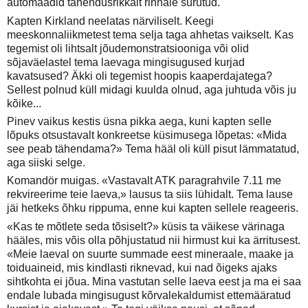
automaadid tähendusrikkalt rinnale surutud.
Kapten Kirkland neelatas närviliselt. Keegi
meeskonnaliikmetest tema selja taga ahhetas vaikselt. Kas
tegemist oli lihtsalt jõudemonstratsiooniga või olid
sõjaväelastel tema laevaga mingisugused kurjad
kavatsused? Äkki oli tegemist hoopis kaaperdajatega?
Sellest polnud küll midagi kuulda olnud, aga juhtuda võis ju
kõike...
Pinev vaikus kestis üsna pikka aega, kuni kapten selle
lõpuks otsustavalt konkreetse küsimusega lõpetas: «Mida
see peab tähendama?» Tema hääl oli küll pisut lämmatatud,
aga siiski selge.
Komandör muigas. «Vastavalt ATK paragrahvile 7.11 me
rekvireerime teie laeva,» lausus ta siis lühidalt. Tema lause
jäi hetkeks õhku rippuma, enne kui kapten sellele reageeris.
«Kas te mõtlete seda tõsiselt?» küsis ta väikese värinaga
hääles, mis võis olla põhjustatud nii hirmust kui ka ärritusest.
«Meie laeval on suurte summade eest mineraale, maake ja
toiduaineid, mis kindlasti riknevad, kui nad õigeks ajaks
sihtkohta ei jõua. Mina vastutan selle laeva eest ja ma ei saa
endale lubada mingisugust kõrvalekaldumist ettemääratud