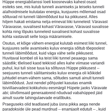
Hüppe energiabilanssi loeti koosnevaks kahest osast:
esiteks see, mis kulub tunneli avamiseks ja teiseks tunneli
alalhoidmisele kulutatav energia, kusjuures mõlemad osad
sõltuvad nii tunneli läbimõõdust kui ka pikkusest. Alles
hiljem hakati eristama nelja erinevat liiki tunneleid: Väravast
Väravasse, suvalisest kohast Väravasse, Väravast suvalisse
kohta ning lõpuks tunneleid suvalisest kohast suvalisse
kohta vastavalt selle looja määramisele.
Osutus, et kõige vähem energiat kulutab esimest liiki tunnel,
kusjuures selle avamiseks kuluv energia sõltub tõepoolest
tunneli läbimõõdust, kuid väga vähe selle pikkusest.
Huvitaval kombel oli ka teist liiki tunnel peaaegu sama
säästlik; tõelised kaod tekkisid alles kahe viimase variandi
puhul, kui tuli sisse tuua ka sõltuvus Hüppe pikkusest --
seejuures tunneli säilitamiseks kuluv energia oli kõikidel
juhtudel enam-vähem sama, sõltudes samuti ainult tunneli
läbimõõdust. Just nendel põhjustel kasutas enamik
tsiviillaevadest kokkuhoiu eesmärgil Hüpete jaoks Väravate
abi; ülivõimsaid generaatoreid nõudvad vabahüpped jäid
ainult suurte lahingulaevade eralõbuks.
Praeguseks olid teadlased juba üsna pikka aega nende
paradokside üle pead murdnud -- enamjaolt edutult -- , kuid