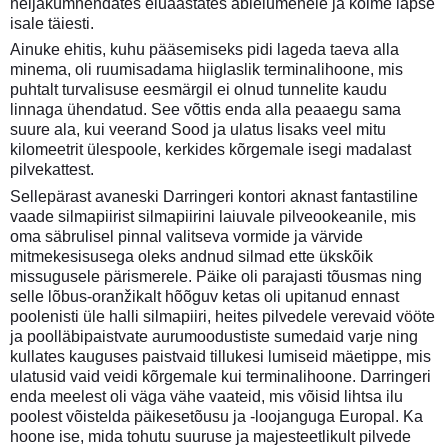
neljakümnendates eluaastates abielumehele ja kolme lapse
isale täiesti.
Ainuke ehitis, kuhu pääsemiseks pidi lageda taeva alla
minema, oli ruumisadama hiiglaslik terminalihoone, mis
puhtalt turvalisuse eesmärgil ei olnud tunnelite kaudu
linnaga ühendatud. See võttis enda alla peaaegu sama
suure ala, kui veerand Sood ja ulatus lisaks veel mitu
kilomeetrit ülespoole, kerkides kõrgemale isegi madalast
pilvekattest.
Sellepärast avaneski Darringeri kontori aknast fantastiline
vaade silmapiirist silmapiirini laiuvale pilveookeanile, mis
oma säbrulisel pinnal valitseva vormide ja värvide
mitmekesisusega oleks andnud silmad ette ükskõik
missugusele pärismerele. Päike oli parajasti tõusmas ning
selle lõbus-oranžikalt hõõguv ketas oli upitanud ennast
poolenisti üle halli silmapiiri, heites pilvedele verevaid vööte
ja poolläbipaistvate aurumoodustiste sumedaid varje ning
kullates kauguses paistvaid tillukesi lumiseid mäetippe, mis
ulatusid vaid veidi kõrgemale kui terminalihoone. Darringeri
enda meelest oli väga vähe vaateid, mis võisid lihtsa ilu
poolest võistelda päikesetõusu ja -loojanguga Europal. Ka
hoone ise, mida tohutu suuruse ja majesteetlikult pilvede