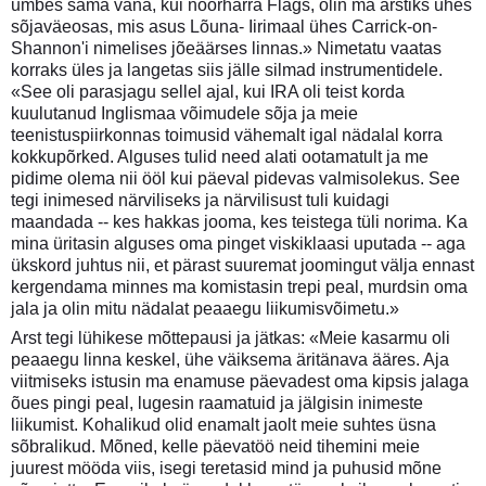
umbes sama vana, kui noorhärra Flags, olin ma arstiks ühes
sõjaväeosas, mis asus Lõuna- Iirimaal ühes Carrick-on-
Shannon'i nimelises jõeäärses linnas.» Nimetatu vaatas
korraks üles ja langetas siis jälle silmad instrumentidele.
«See oli parasjagu sellel ajal, kui IRA oli teist korda
kuulutanud Inglismaa võimudele sõja ja meie
teenistuspiirkonnas toimusid vähemalt igal nädalal korra
kokkupõrked. Alguses tulid need alati ootamatult ja me
pidime olema nii ööl kui päeval pidevas valmisolekus. See
tegi inimesed närviliseks ja närvilisust tuli kuidagi
maandada -- kes hakkas jooma, kes teistega tüli norima. Ka
mina üritasin alguses oma pinget viskiklaasi uputada -- aga
ükskord juhtus nii, et pärast suuremat joomingut välja ennast
kergendama minnes ma komistasin trepi peal, murdsin oma
jala ja olin mitu nädalat peaaegu liikumisvõimetu.»
Arst tegi lühikese mõttepausi ja jätkas: «Meie kasarmu oli
peaaegu linna keskel, ühe väiksema äritänava ääres. Aja
viitmiseks istusin ma enamuse päevadest oma kipsis jalaga
õues pingi peal, lugesin raamatuid ja jälgisin inimeste
liikumist. Kohalikud olid enamalt jaolt meie suhtes üsna
sõbralikud. Mõned, kelle päevatöö neid tihemini meie
juurest mööda viis, isegi teretasid mind ja puhusid mõne