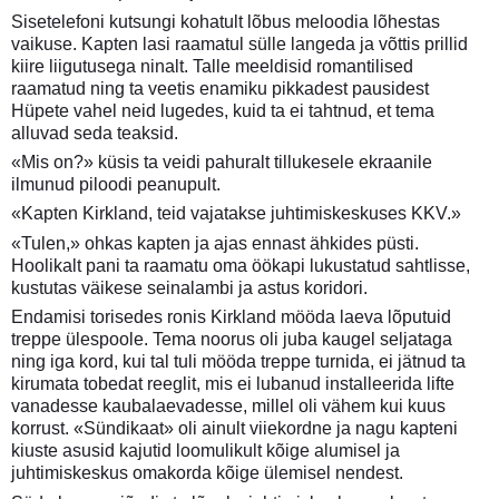
Sisetelefoni kutsungi kohatult lõbus meloodia lõhestas
vaikuse. Kapten lasi raamatul sülle langeda ja võttis prillid
kiire liigutusega ninalt. Talle meeldisid romantilised
raamatud ning ta veetis enamiku pikkadest pausidest
Hüpete vahel neid lugedes, kuid ta ei tahtnud, et tema
alluvad seda teaksid.
«Mis on?» küsis ta veidi pahuralt tillukesele ekraanile
ilmunud piloodi peanupult.
«Kapten Kirkland, teid vajatakse juhtimiskeskuses KKV.»
«Tulen,» ohkas kapten ja ajas ennast ähkides püsti.
Hoolikalt pani ta raamatu oma öökapi lukustatud sahtlisse,
kustutas väikese seinalambi ja astus koridori.
Endamisi torisedes ronis Kirkland mööda laeva lõputuid
treppe ülespoole. Tema noorus oli juba kaugel seljataga
ning iga kord, kui tal tuli mööda treppe turnida, ei jätnud ta
kirumata tobedat reeglit, mis ei lubanud installeerida lifte
vanadesse kaubalaevadesse, millel oli vähem kui kuus
korrust. «Sündikaat» oli ainult viiekordne ja nagu kapteni
kiuste asusid kajutid loomulikult kõige alumisel ja
juhtimiskeskus omakorda kõige ülemisel nendest.