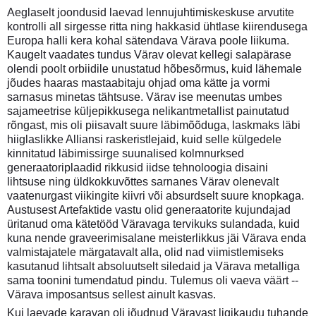
Aeglaselt joondusid laevad lennujuhtimiskeskuse arvutite
kontrolli all sirgesse ritta ning hakkasid ühtlase kiirendusega
Europa halli kera kohal sätendava Värava poole liikuma.
Kaugelt vaadates tundus Värav olevat kellegi salapärase
olendi poolt orbiidile unustatud hõbesõrmus, kuid lähemale
jõudes haaras mastaabitaju ohjad oma kätte ja vormi
sarnasus minetas tähtsuse. Värav ise meenutas umbes
sajameetrise küljepikkusega nelikantmetallist painutatud
rõngast, mis oli piisavalt suure läbimõõduga, laskmaks läbi
hiiglaslikke Alliansi raskeristlejaid, kuid selle külgedele
kinnitatud läbimissirge suunalised kolmnurksed
generaatoriplaadid rikkusid iidse tehnoloogia disaini
lihtsuse ning üldkokkuvõttes sarnanes Värav olenevalt
vaatenurgast viikingite kiivri või absurdselt suure knopkaga.
Austusest Artefaktide vastu olid generaatorite kujundajad
üritanud oma kätetööd Väravaga tervikuks sulandada, kuid
kuna nende graveerimisalane meisterlikkus jäi Värava enda
valmistajatele märgatavalt alla, olid nad viimistlemiseks
kasutanud lihtsalt absoluutselt siledaid ja Värava metalliga
sama toonini tumendatud pindu. Tulemus oli vaeva väärt --
Värava imposantsus sellest ainult kasvas.
Kui laevade karavan oli jõudnud Väravast ligikaudu tuhande