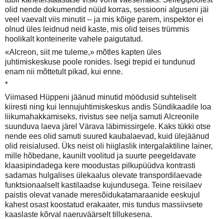
olid nende dokumendid nüüd korras, sessiooni alguseni jäi
veel vaevalt viis minutit -- ja mis kõige parem, inspektor ei
olnud üles leidnud neid kaste, mis olid teises trümmis
hoolikalt konteinerite vahele paigutatud.
«Alcreon, siit me tuleme,» mõtles kapten üles
juhtimiskeskuse poole ronides. Isegi trepid ei tundunud
enam nii mõttetult pikad, kui enne.
*
Viimased Hüppeni jäänud minutid möödusid suhteliselt
kiiresti ning kui lennujuhtimiskeskus andis Sündikaadile loa
liikumahakkamiseks, rivistus see nelja samuti Alcreonile
suunduva laeva järel Värava läbimissirgele. Kaks tükki otse
nende ees olid samuti suured kaubalaevad, kuid ülejäänud
olid reisialused. Üks neist oli hiiglaslik intergalaktiline lainer,
mille hõbedane, kaunilt voolitud ja suurte peegeldavate
klaasipindadega kere moodustas pilkupüüdva kontrasti
sadamas hulgalises ülekaalus olevate transpordilaevade
funktsionaalselt kastilaadse kujundusega. Teine reisilaev
paistis olevat vanade meresõidukatamaraanide eeskujul
kahest osast koostatud erakaater, mis tundus massiivsete
kaaslaste kõrval naeruväärselt tillukesena.