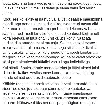
töötahtest ning tema veetis enamuse oma päevadest laeva
ühiskajutis vanu filme vaadates ja sama vana šoti viskit
juues.
Kogu see kollektiiv ei näinud välja just ideaalse meeskonna
moodi, aga nende viimased viis koosveedetud aastat olid
õpetanud neid enamasti ilma probleemideta omavahel läbi
saama -- põhiliselt tänu sellele, et nad kohtusid kõik ainult
korra päevas, et juua õhtul ühiskajutis kohvi, vaadata
uudiseid ja arutada maailma asju. Selline keskpäevane
kokkusaamine oli oma erakordsusega siiski meeldivaks
vahelduseks. Liiatigi oli kujunenud omamoodi kirjutamata
reegliks, et väikese meeskonnaga kaubalaevadel võetakse
kõiki pardaletulevaid külalisi vastu kogu kollektiiviga.
Kui süstik lõpuks kohale manööverdas ja lüüsi uksed lahti
libisesid, katkes vestlus meeskonnaliikmete vahel ning
nende silmad pöördusid saabujate poole.
Kõikide reeglite kohaselt seisatas korveti komandör lüüsi
sisemise ukse juures, paar sammu enne kaubalaeva
tegelikku sisemusse astumist. Mõningase imestusega
märkas Kirkland, et mees oli temast vähemalt kaks korda
noorem. Nähtavasti üks nendest paljuräägitud uue ajastu