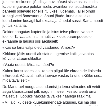
juhtimiskeskuseni jõudis ja huvi pärast sisse astus, leidis
kapteni igavuse peletamiseks avariikontrolliseadmestiku
paneelil põlevaid rohelisi tulukesi lugemas. Tal ei olnud
kunagi veel õnnestunud lõpuni jõuda, kuna alati läks
loendamine kusagil kaheksasaja lähedal sassi. Samamoodi
juhtus ka täna.
Doktor noogutas kaptenile ja istus teise piloodi vabale
toolile. Ta vaatas mitu minutit vaikides parempoolsele
ekraanile ja lausus siis aeglaselt:
«Kas sa täna välja oled vaadanud, Amos?»
Kirkland jättis uuesti alustatud lugemise katki ja vaatas
kõrvale. «Loomulikult.»
«Vaata uuesti. Mida sa näed?»
Kulmu kortsutades lasi kapten pilgul üle ekraanide libiseda.
«Europat, Väravat, hulka laevu,» vastas ta siis. «Kõike seda,
mida tavaliselt.»
Dr. Mandrael noogutas endamisi ja tema silmades oli veidi
aega klaasistunud pilk nagu inimesel, kes sorteerib oma
mälestusi. Lõpuks hakkas ta vaikse häälega rääkima.
«Millalgi kuldsete kuuekümnendate alguses, kui ma olin