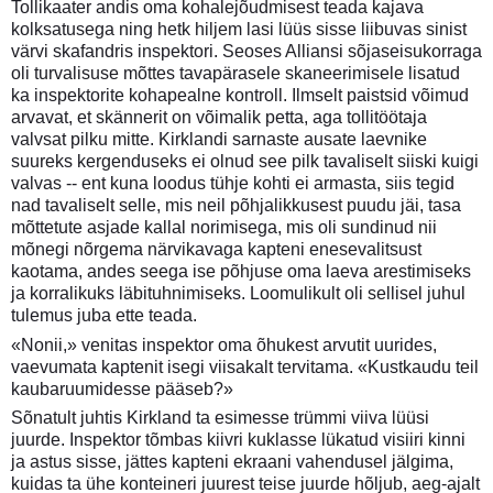
Tollikaater andis oma kohalejõudmisest teada kajava
kolksatusega ning hetk hiljem lasi lüüs sisse liibuvas sinist
värvi skafandris inspektori. Seoses Alliansi sõjaseisukorraga
oli turvalisuse mõttes tavapärasele skaneerimisele lisatud
ka inspektorite kohapealne kontroll. Ilmselt paistsid võimud
arvavat, et skännerit on võimalik petta, aga tollitöötaja
valvsat pilku mitte. Kirklandi sarnaste ausate laevnike
suureks kergenduseks ei olnud see pilk tavaliselt siiski kuigi
valvas -- ent kuna loodus tühje kohti ei armasta, siis tegid
nad tavaliselt selle, mis neil põhjalikkusest puudu jäi, tasa
mõttetute asjade kallal norimisega, mis oli sundinud nii
mõnegi nõrgema närvikavaga kapteni enesevalitsust
kaotama, andes seega ise põhjuse oma laeva arestimiseks
ja korralikuks läbituhnimiseks. Loomulikult oli sellisel juhul
tulemus juba ette teada.
«Nonii,» venitas inspektor oma õhukest arvutit uurides,
vaevumata kaptenit isegi viisakalt tervitama. «Kustkaudu teil
kaubaruumidesse pääseb?»
Sõnatult juhtis Kirkland ta esimesse trümmi viiva lüüsi
juurde. Inspektor tõmbas kiivri kuklasse lükatud visiiri kinni
ja astus sisse, jättes kapteni ekraani vahendusel jälgima,
kuidas ta ühe konteineri juurest teise juurde hõljub, aeg-ajalt