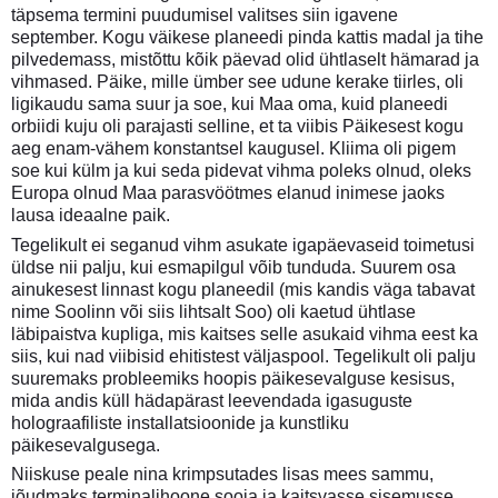
täpsema termini puudumisel valitses siin igavene
september. Kogu väikese planeedi pinda kattis madal ja tihe
pilvedemass, mistõttu kõik päevad olid ühtlaselt hämarad ja
vihmased. Päike, mille ümber see udune kerake tiirles, oli
ligikaudu sama suur ja soe, kui Maa oma, kuid planeedi
orbiidi kuju oli parajasti selline, et ta viibis Päikesest kogu
aeg enam-vähem konstantsel kaugusel. Kliima oli pigem
soe kui külm ja kui seda pidevat vihma poleks olnud, oleks
Europa olnud Maa parasvöötmes elanud inimese jaoks
lausa ideaalne paik.
Tegelikult ei seganud vihm asukate igapäevaseid toimetusi
üldse nii palju, kui esmapilgul võib tunduda. Suurem osa
ainukesest linnast kogu planeedil (mis kandis väga tabavat
nime Soolinn või siis lihtsalt Soo) oli kaetud ühtlase
läbipaistva kupliga, mis kaitses selle asukaid vihma eest ka
siis, kui nad viibisid ehitistest väljaspool. Tegelikult oli palju
suuremaks probleemiks hoopis päikesevalguse kesisus,
mida andis küll hädapärast leevendada igasuguste
holograafiliste installatsioonide ja kunstliku
päikesevalgusega.
Niiskuse peale nina krimpsutades lisas mees sammu,
jõudmaks terminalihoone sooja ja kaitsvasse sisemusse,