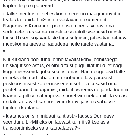
kaptenile paki pabereid.
«Jätke meelde, et selles konteineris on maagiproovid,»
teatas ta lühidalt. «Siin on vastavad dokumendid.
Nägemist.» Komandör pöördus ümber ja viipas oma
sõduritele, kes sama kiiresti ja sõnatult sisenesid uuesti
lüüsi. Uksed sõjaväelaste taga sulgusid, jättes kaubalaeva
meeskonna ärevate nägudega neile järele vaatama.
*
Kui Kirkland pool tundi enne tavalist kohvijoomisaega
ühiskajutisse astus, ei olnud ta sugugi üllatunud, et nägi
kogu meeskonda juba seal istumas. Nad noogutasid talle --
õnneks olid nad juba ammu loobunud tavapärasest
püstitõusmisest kapteni sisenemisel -- ja jätkasid oma
poolelijäänud jutuajamist, mida illustreeris neljanda trümmi
kaamera pilt seinal rippuval suurel videoekraanil. Ta valas
endale auravast kannust veidi kohvi ja istus vabasse
tugitooli kuulama.
«Igatahes on siin midagi kahtlast,» lausus Dunleavy
veendunult. «Milleks on laevastikul nii väikse asja
transportimiseks vaja kaubalaeva?»