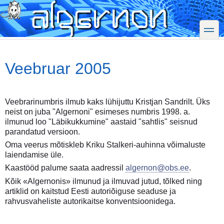
Skip
to
main
toggle
content
Veebruar 2005
Veebrarinumbris ilmub kaks lühijuttu Kristjan Sandrilt. Üks
neist on juba "Algernoni" esimeses numbris 1998. a.
ilmunud loo "Läbikukkumine" aastaid "sahtlis" seisnud
parandatud versioon.
Oma veerus mõtiskleb Kriku Stalkeri-auhinna võimaluste
laiendamise üle.
Kaastööd palume saata aadressil
algernon@obs.ee
.
Kõik «Algernonis» ilmunud ja ilmuvad jutud, tõlked ning
artiklid on kaitstud Eesti autoriõiguse seaduse ja
rahvusvaheliste autorikaitse konventsioonidega.