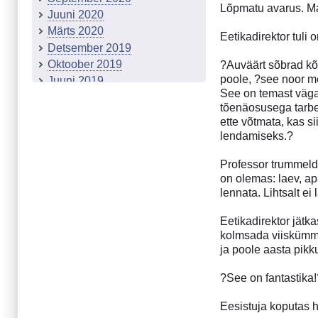
Lõpmatu avarus. Ma
Juuni 2020
Märts 2020
Eetikadirektor tuli 
Detsember 2019
Oktoober 2019
?Auväärt sõbrad kõr
poole, ?see noor m
Juuni 2019
See on temast väga 
Märts 2019
tõenäosusega tarbe
Detsember 2018
ette võtmata, kas s
September 2018
lendamiseks.?
Märts 2018
Detsember 2017
Professor trummeld
on olemas: laev, ap
Projekt "Tähetolm"
lennata. Lihtsalt ei
Juuni 2017
Märts 2017
Eetikadirektor jätk
Detsember 2016
kolmsada viiskümme
September 2016
ja poole aasta pikk
Juuni 2016
?See on fantastika!
Märts 2016
Detsember 2015
Eesistuja koputas h
Oktoober 2015