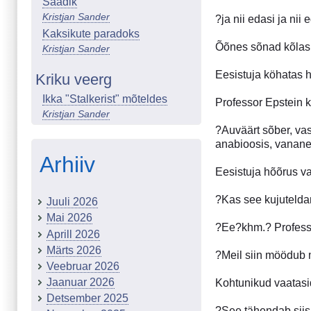
Saadik
Kristjan Sander
?ja nii edasi ja nii
Kaksikute paradoks
Õõnes sõnad kõlasi
Kristjan Sander
Eesistuja köhatas 
Kriku veerg
Ikka "Stalkerist" mõteldes
Professor Epstein k
Kristjan Sander
?Auväärt sõber, vas
anabioosis, vananeb
Arhiiv
Eesistuja hõõrus va
?Kas see kujutelda
Juuli 2026
Mai 2026
?Ee?khm.? Professo
Aprill 2026
Märts 2026
?Meil siin möödub 
Veebruar 2026
Jaanuar 2026
Kohtunikud vaatasid
Detsember 2025
?See tähendab siis