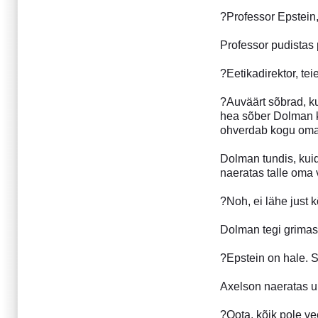
Märts 2015
?Professor Epstein,
Detsember 2014
Oktoober 2014
Professor pudistas 
Buenos Airese gootika
?Eetikadirektor, te
Vikerkaar enne vihma
Juuli 2014
?Auväärt sõbrad, k
Aprill 2014
hea sõber Dolman k
Oktoober 2013
ohverdab kogu oma hi
August 2013
Aprill 2013
Dolman tundis, kuida
naeratas talle oma v
Detsember 2012
September 2012
?Noh, ei lähe just 
Aprill 2012
Detsember 2011
Dolman tegi grimas
September 2011
Juuli 2011
?Epstein on hale. 
Aprill 2011
Axelson naeratas u
Detsember 2010
September 2010
?Oota, kõik pole v