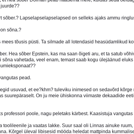
e juurde??
ärt sõber.? Lapselapselapselapsed on selleks ajaks ammu ringlu
l on sõna.?
s mees tõusis püsti. Ta silmade all lotendasid heasüdamlikud ko
er. Hea sõber Epstein, kas ma saan õigeti aru, et ta satub võhi
i sõna vahetada, veel enam, temast saab kogu ülejäänud eluks a
eumieksponaat??
 vangutas pead.
eegid usuvad, et ee?khm? tuleviku inimesed on sedavõrd kõrg
s suurepäraselt. On ju meie ühiskonna viimaste dekaadide eeti
ks professori poole, nagu peletaks kärbest. Kaasistuja vangutas
 toolileenile ja vaatas lakke. Suur saal oli Linnas ainuke ruum,
nna. Kõrgel üleval libisesid mööda heledat mattpinda kummalise 