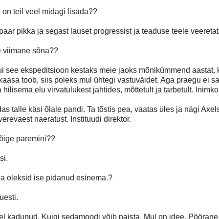
 on teil veel midagi lisada??
paar pikka ja segast lauset progressist ja teaduse teele veeretat
ie viimane sõna??
ui see ekspeditsioon kestaks meie jaoks mõnikümmend aastat, 
aasa toob, siis poleks mul ühtegi vastuväidet. Aga praegu ei 
lisema elu virvatulukest jahtides, mõttetult ja tarbetult. Inimkon
s talle käsi õlale pandi. Ta tõstis pea, vaatas üles ja nägi Axel
erevaest naeratust. Instituudi direktor.
kõige paremini??
si.
Sa oleksid ise pidanud esinema.?
uesti.
eel kadunud. Kuigi sedamoodi võib paista. Mul on idee. Pööra