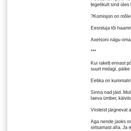
Aprill 2010
tegelikult sind üle
Detsember 2009
August 2009
?Komisjon on mõlem
Juuli 2009
Eesistuja lõi haamr
Aprill 2009
Detsember 2008
Axelsoni nägu oman
Juuli 2008
Aprill 2008
***
Detsember 2007
September 2007
Kui rakett ennast p
suurt midagi, päike 
Juuli 2007
Aprill 2007
Eetika on kummaline
Detsember 2006
September 2006
Sinna nad jäid. Mul
Juuni 2006
laeva ümber, käivit
Aprill 2006
Viisteist järgnevat 
Märts 2006
Jaanuar 2006
Aga nende jaoks on
Detsember 2005
siitsamast alla. Ja
November 2005