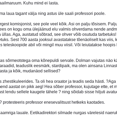
ailmaruum. Kuhu mind ei lasta.
oma laua tagant välja ning astus üle saali professori poole.
gest komisjonist, see pole veel kõik. Asi on palju tõsisem. Pal
ees on kogu oma ülejäänud elu valmis ohverdama nende andmete
üllas. Aga, austatud sõbrad, see ohver võib osutuda tarbetuks! 
tuks. Sest 700 aasta jooksul avastatakse tõenäoliselt kas viis
iis teleskoopide abil või mingil muu viisil. Või leiutatakse hoo
as sõrmeotstega oma kõnepuldi servale. Dolman vajutas näo kä
araadid, teaduslik eesmärk, stardipaik, ma olen ainsana Linnast
 lasta ja kõik, mudanäod sellised?
as zhestikuleerides. Ta oli hea oraator ja teadis seda hästi. ?Ag
nd aastat on pikk aeg! Hea sõber professor, kujutage ette, et
ust lendu sellele kaugele tähele ? ning sõidab sisse hiljuti ava
? protesteeris professor enesevalitsust hetkeks kaotades.
aamriga lauale. Eetikadirektori silmade nurgas värelesid naeru