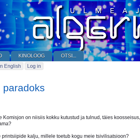
D
KINOLOOG
OTSI...
n English
Log in
e paradoks
 Komisjon on niisiis kokku kutustud ja tulnud, täies koosseisus, 
tama?
e printsiipide kalju, millele toetub kogu meie tsivilisatsioon?