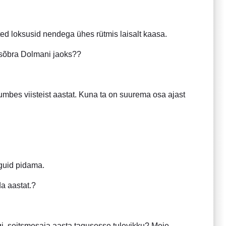
ed loksusid nendega ühes rütmis laisalt kaasa.
 sõbra Dolmani jaoks??
 umbes viisteist aastat. Kuna ta on suurema osa ajast
guid pidama.
a aastat.?
, seitsmesaja aasta tagusesse tulevikku? Meie