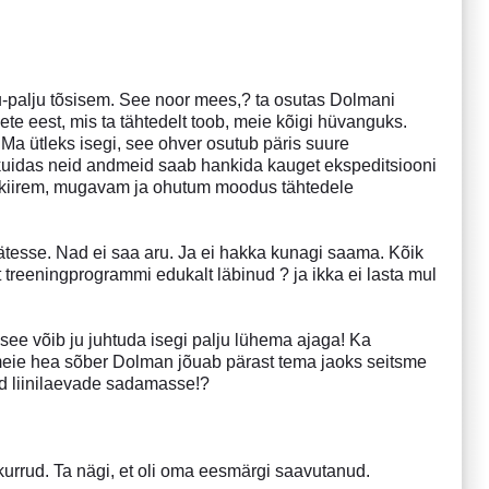
ju-palju tõsisem. See noor mees,? ta osutas Dolmani
 eest, mis ta tähtedelt toob, meie kõigi hüvanguks.
Ma ütleks isegi, see ohver osutub päris suure
, kuidas neid andmeid saab hankida kauget ekspeditsiooni
pis kiirem, mugavam ja ohutum moodus tähtedele
tesse. Nad ei saa aru. Ja ei hakka kunagi saama. Kõik
 treeningprogrammi edukalt läbinud ? ja ikka ei lasta mul
a see võib ju juhtuda isegi palju lühema ajaga! Ka
 meie hea sõber Dolman jõuab pärast tema jaoks seitsme
tud liinilaevade sadamasse!?
kurrud. Ta nägi, et oli oma eesmärgi saavutanud.