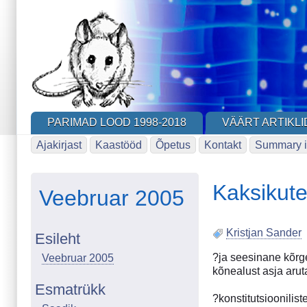
Skip
to
main
content
PARIMAD LOOD 1998-2018
VÄÄRT ARTIKLI
Ajakirjast
Kaastööd
Õpetus
Kontakt
Summary i
Kaksikut
Veebruar 2005
Kristjan Sander
Esileht
?ja seesinane kõrge
Veebruar 2005
kõnealust asja aru
Esmatrükk
?konstitutsioonilist