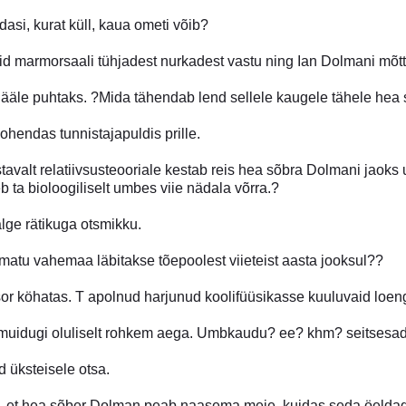
 edasi, kurat küll, kaua ometi võib?
d marmorsaali tühjadest nurkadest vastu ning Ian Dolmani mõtt
hääle puhtaks. ?Mida tähendab lend sellele kaugele tähele hea
ohendas tunnistajapuldis prille.
tavalt relatiivsusteooriale kestab reis hea sõbra Dolmani jaoks
 ta bioloogiliselt umbes viie nädala võrra.?
lge rätikuga otsmikku.
matu vahemaa läbitakse tõepoolest viieteist aasta jooksul??
r köhatas. T apolnud harjunud koolifüüsikasse kuuluvaid loen
muidugi oluliselt rohkem aega. Umbkaudu? ee? khm? seitsesad
 üksteisele otsa.
, et hea sõber Dolman peab naasema meie, kuidas seda öeldagi