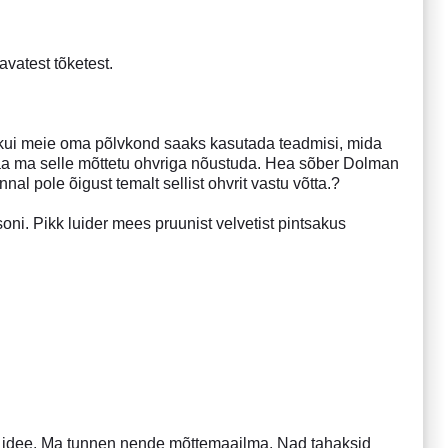
avatest tõketest.
kui meie oma põlvkond saaks kasutada teadmisi, mida
saa ma selle mõttetu ohvriga nõustuda. Hea sõber Dolman
nal pole õigust temalt sellist ohvrit vastu võtta.?
soni. Pikk luider mees pruunist velvetist pintsakus
ne idee. Ma tunnen nende mõttemaailma. Nad tahaksid