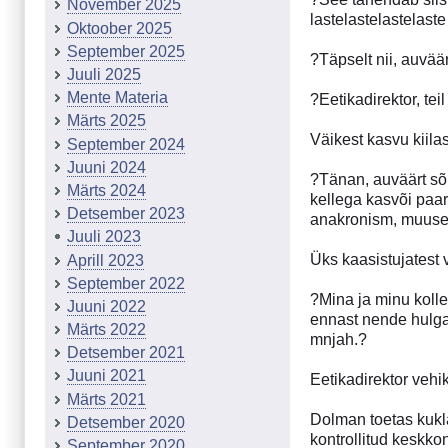
November 2025
lastelastelastelast
Oktoober 2025
September 2025
?Täpselt nii, auvä
Juuli 2025
Mente Materia
?Eetikadirektor, tei
Märts 2025
Väikest kasvu kiila
September 2024
Juuni 2024
?Tänan, auväärt sõb
Märts 2024
kellega kasvõi paar
Detsember 2023
anakronism, muus
Juuli 2023
Üks kaasistujatest
Aprill 2023
September 2022
?Mina ja minu koll
Juuni 2022
ennast nende hulga
Märts 2022
mnjah.?
Detsember 2021
Juuni 2021
Eetikadirektor vehi
Märts 2021
Dolman toetas kukla
Detsember 2020
kontrollitud keskko
September 2020