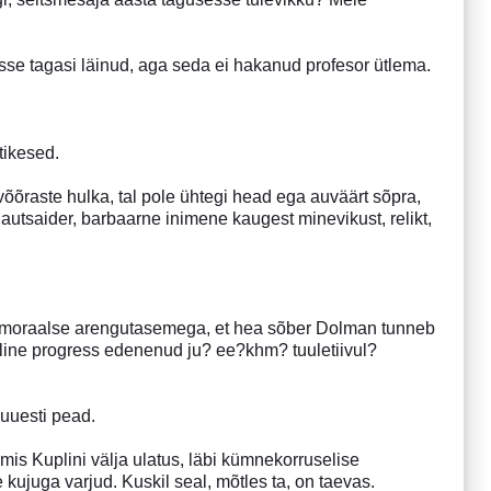
sse tagasi läinud, aga seda ei hakanud profesor ütlema.
tikesed.
võõraste hulka, tal pole ühtegi head ega auväärt sõpra,
utsaider, barbaarne inimene kaugest minevikust, relikt,
e moraalse arengutasemega, et hea sõber Dolman tunneb
line progress edenenud ju? ee?khm? tuuletiivul?
 uuesti pead.
 mis Kuplini välja ulatus, läbi kümnekorruselise
kujuga varjud. Kuskil seal, mõtles ta, on taevas.