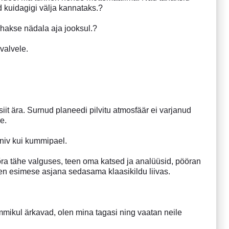
d kuidagigi välja kannataks.?
hakse nädala aja jooksul.?
valvele.
iit ära. Surnud planeedi pilvitu atmosfäär ei varjanud
e.
eniv kui kummipael.
õõra tähe valguses, teen oma katsed ja analüüsid, pööran
näen esimese asjana sedasama klaasikildu liivas.
ikul ärkavad, olen mina tagasi ning vaatan neile