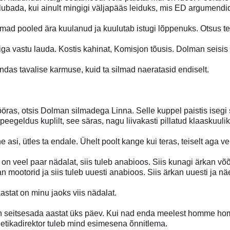
s lubada, kui ainult mingigi väljapääs leiduks, mis ED argumendi
ad pooled ära kuulanud ja kuulutab istugi lõppenuks. Otsus te
iga vastu lauda. Kostis kahinat, Komisjon tõusis. Dolman seisis 
das tavalise karmuse, kuid ta silmad naeratasid endiselt.
ööras, otsis Dolman silmadega Linna. Selle kuppel paistis isegi s
peegeldus kuplilt, see säras, nagu liivakasti pillatud klaaskuulik
 asi, ütles ta endale. Ühelt poolt kange kui teras, teiselt aga v
 on veel paar nädalat, siis tuleb anabioos. Siis kunagi ärkan v
an mootorid ja siis tuleb uuesti anabioos. Siis ärkan uuesti ja 
aastat on minu jaoks viis nädalat.
 seitsesada aastat üks päev. Kui nad enda meelest homme homm
 eetikadirektor tuleb mind esimesena õnnitlema.