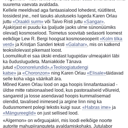
suurema vaevata avaldada.
Kellele meeldivad aga fantaasialood lohedest, rüütlitest,
lossidest jne., neil tasuks alustuseks lugeda Karen Orlau
juttu
«Oraakli surm»
või Taivo Risti juttu
«Sangar»
.
Ajakirjast ei puudu ka (paljude jaoks ulme sünonüümiks
olevad) kosmoselood. Toimetus soovitab sedasorti loomest
eelkõige Lew R. Bergi hoogsat kosmoseooperit
«Kolm tilka
verd»
ja Kristjan Sanderi teksti
«Galahar»
, mis on katkend
teoksilolevast pikemast loost.
Loomulikult ei saa ükski endast lugupidav ulmeajakiri läbi
ka õuduslugudeta. Maniakkide Tänava
jutud
«Doonorelundid»
,
«Teoloogiatudengi
katse»
ja
«Choronzon»
ning Karen Orlau
«Elisale»
täidavad
selle koha väga väärikalt ära.
Mõned Karen Orlau lood on aga hoopis linnafantaasiad -
üldse mitte ratsionaalsed lood, kus pastoraalseid võlureid,
sangareid ja losse asendavad hoopis kummalisemad
olendid, tavalised inimesed ja argine linn ning ka
õudusmoment polegi tekstis kuigi suur.
«Habras ime»
ja
«Mängureeglid»
on just sellised lood.
«Algernon» on wõrguajakiri, mis loodi eelkõige noorte
autorite mahupiiranguteta avaldamiskohaks. Jutulabor