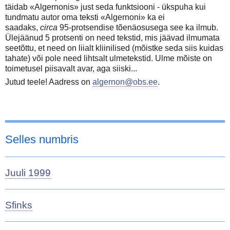
täidab «Algernonis» just seda funktsiooni - ükspuha kui
tundmatu autor oma teksti «Algernoni» ka ei
saadaks,
circa
95-protsendise tõenäosusega see ka ilmub.
Ülejäänud 5 protsenti on need tekstid, mis jäävad ilmumata
seetõttu, et need on liialt kliinilised (mõistke seda siis kuidas
tahate) või pole need lihtsalt ulmetekstid. Ulme mõiste on
toimetusel piisavalt avar, aga siiski...
Jutud teele! Aadress on
algernon@obs.ee
.
Selles numbris
Juuli 1999
Sfinks