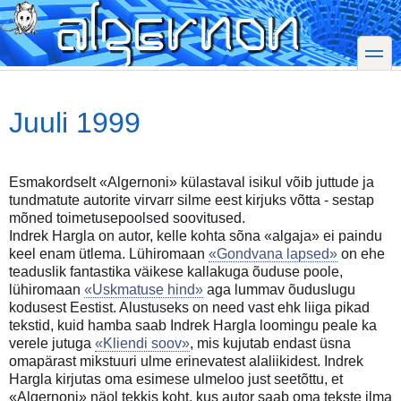
Skip
to
main
toggle
content
Juuli 1999
Esmakordselt «Algernoni» külastaval isikul võib juttude ja
tundmatute autorite virvarr silme eest kirjuks võtta - sestap
mõned toimetusepoolsed soovitused.
Indrek Hargla on autor, kelle kohta sõna «algaja» ei paindu
keel enam ütlema. Lühiromaan
«Gondvana lapsed»
on ehe
teaduslik fantastika väikese kallakuga õuduse poole,
lühiromaan
«Uskmatuse hind»
aga lummav õuduslugu
kodusest Eestist. Alustuseks on need vast ehk liiga pikad
tekstid, kuid hamba saab Indrek Hargla loomingu peale ka
verele jutuga
«Kliendi soov»
, mis kujutab endast üsna
omapärast mikstuuri ulme erinevatest alaliikidest. Indrek
Hargla kirjutas oma esimese ulmeloo just seetõttu, et
«Algernoni» näol tekkis koht, kus autor saab oma tekste ilma