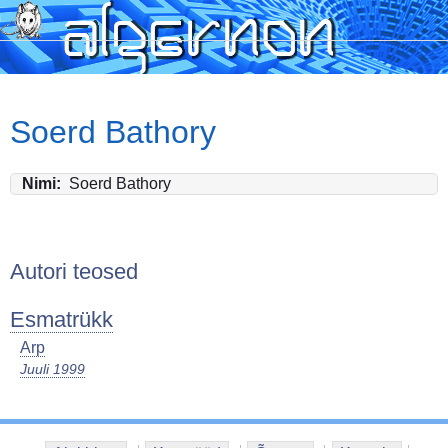
Skip
to
main
content
Soerd Bathory
Nimi
Soerd Bathory
Autori teosed
Esmatrükk
Arp
Juuli 1999