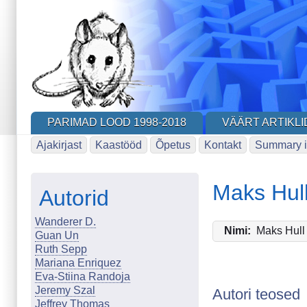
Skip
to
main
content
PARIMAD LOOD 1998-2018
VÄÄRT ARTIKLI
Ajakirjast
Kaastööd
Õpetus
Kontakt
Summary i
Maks Hul
Autorid
Wanderer D.
Nimi
Maks Hull
Guan Un
Ruth Sepp
Mariana Enriquez
Eva-Stiina Randoja
Jeremy Szal
Autori teosed
Jeffrey Thomas