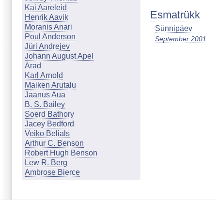
Kai Aareleid
Esmatrükk
Henrik Aavik
Moranis Anari
Sünnipäev
Poul Anderson
September 2001
Jüri Andrejev
Johann August Apel
Arad
Karl Arnold
Maiken Arutalu
Jaanus Aua
B. S. Bailey
Soerd Bathory
Jacey Bedford
Veiko Belials
Arthur C. Benson
Robert Hugh Benson
Lew R. Berg
Ambrose Bierce
Marion Zimmer Bradley
Johanna & Günther Braun
Cathleen Q. Brookland
Mari Budasen