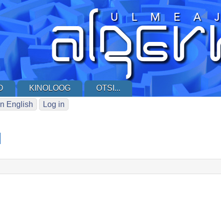
D
KINOLOOG
OTSI...
n English
Log in
l