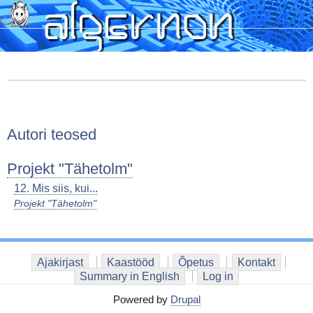
Skip
to
main
content
Autori teosed
Projekt "Tähetolm"
12. Mis siis, kui...
Projekt "Tähetolm"
Ajakirjast
Kaastööd
Õpetus
Kontakt
Summary in English
Log in
Powered by
Drupal