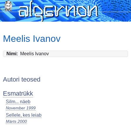
Skip
to
main
content
Meelis Ivanov
Nimi
Meelis Ivanov
Autori teosed
Esmatrükk
Silm... näeb
November 1999
Sellele, kes leiab
Märts 2000