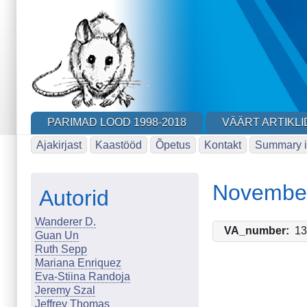
Skip
to
main
content
PARIMAD LOOD 1998-2018
VÄÄRT ARTIKLI
Ajakirjast
Kaastööd
Õpetus
Kontakt
Summary i
Novembe
Autorid
Wanderer D.
VA_number
1
Guan Un
Ruth Sepp
Mariana Enriquez
Eva-Stiina Randoja
Jeremy Szal
Jeffrey Thomas