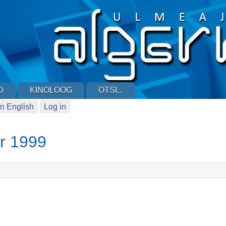
D
KINOLOOG
OTSI...
n English
Log in
r 1999
3