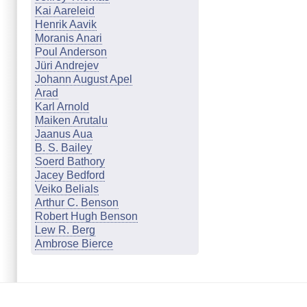
Kai Aareleid
Henrik Aavik
Moranis Anari
Poul Anderson
Jüri Andrejev
Johann August Apel
Arad
Karl Arnold
Maiken Arutalu
Jaanus Aua
B. S. Bailey
Soerd Bathory
Jacey Bedford
Veiko Belials
Arthur C. Benson
Robert Hugh Benson
Lew R. Berg
Ambrose Bierce
Marion Zimmer Bradley
Johanna & Günther Braun
Cathleen Q. Brookland
Mari Budasen