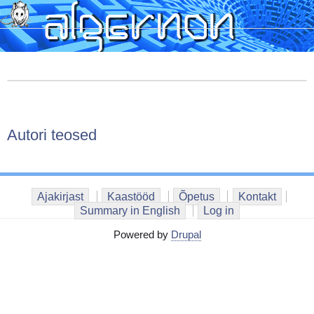
Skip
to
main
content
Autori teosed
Ajakirjast
Kaastööd
Õpetus
Kontakt
Summary in English
Log in
Powered by
Drupal