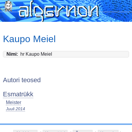
Skip
to
main
content
Kaupo Meiel
Nimi
hr Kaupo Meiel
Autori teosed
Esmatrükk
Meister
Juuli 2014