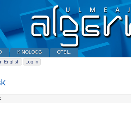
D
KINOLOOG
OTSI...
n English
Log in
sk
k