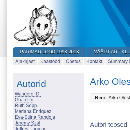
Skip
to
main
content
PARIMAD LOOD 1998-2018
VÄÄRT ARTIKLI
Ajakirjast
Kaastööd
Õpetus
Kontakt
Summary i
Arko Ole
Autorid
Wanderer D.
Nimi
Arko Oles
Guan Un
Ruth Sepp
Mariana Enriquez
Eva-Stiina Randoja
Jeremy Szal
Autori teosed
Jeffrey Thomas