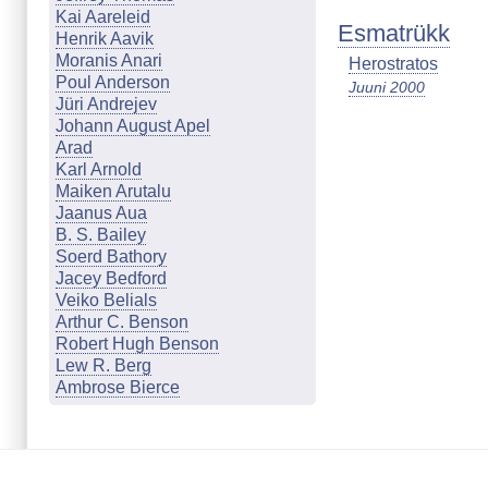
Kai Aareleid
Esmatrükk
Henrik Aavik
Moranis Anari
Herostratos
Poul Anderson
Juuni 2000
Jüri Andrejev
Johann August Apel
Arad
Karl Arnold
Maiken Arutalu
Jaanus Aua
B. S. Bailey
Soerd Bathory
Jacey Bedford
Veiko Belials
Arthur C. Benson
Robert Hugh Benson
Lew R. Berg
Ambrose Bierce
Marion Zimmer Bradley
Johanna & Günther Braun
Cathleen Q. Brookland
Mari Budasen