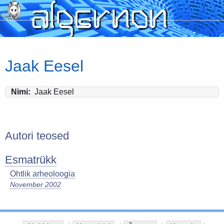
Skip
to
main
content
Jaak Eesel
Nimi
Jaak Eesel
Autori teosed
Esmatrükk
Ohtlik arheoloogia
November 2002