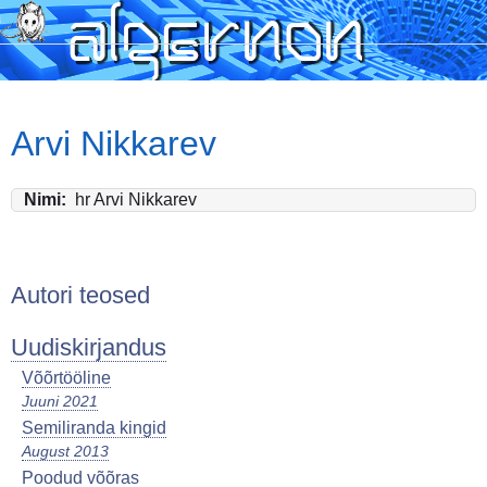
Skip
to
main
content
Arvi Nikkarev
Nimi
hr Arvi Nikkarev
Autori teosed
Uudiskirjandus
Võõrtööline
Juuni 2021
Semiliranda kingid
August 2013
Poodud võõras