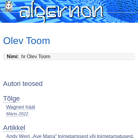
Skip
to
main
content
Olev Toom
Nimi
hr Olev Toom
Autori teosed
Tõlge
Wagneri hääl
Märts 2022
Artikkel
Andy Weiri „Ave Maria“ toimetamisest või toimetamatusest.