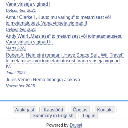
Vana viriseja viginad I
Detsember 2021
Arthur Clarke’i „Kuutolmu varingu“ toimetamisest või
toimetamatusest. Vana viriseja viginad II
Detsember 2021
Andy Weiri „Marslase“ toimetamisest või toimetamatusest.
Vana viriseja viginad III
Märts 2022
Robert A. Heinleini romaani „Have Space Suit, Will Travel“
toimetamisest või toimetamatusest. Vana viriseja viginad
IV.
Juuni 2024
Jules Verne'i Nemo-triloogia ajakava
November 2025
Ajakirjast
Kaastööd
Õpetus
Kontakt
Summary in English
Log in
Powered by
Drupal