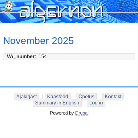
Skip
to
main
content
November 2025
VA_number
154
Ajakirjast
Kaastööd
Õpetus
Kontakt
Summary in English
Log in
Powered by
Drupal