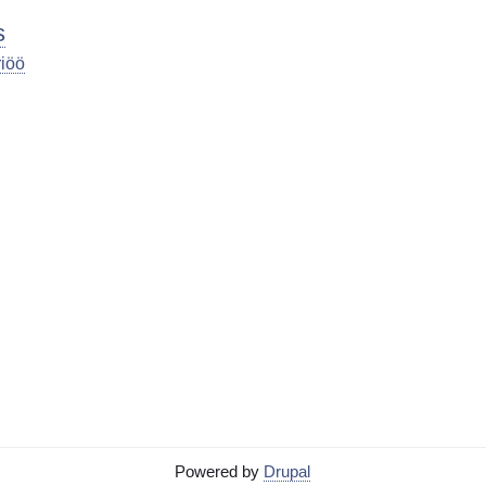
s
riöö
Powered by
Drupal