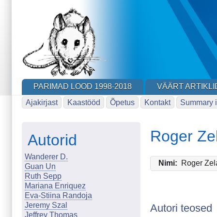
Skip
to
main
content
PARIMAD LOOD 1998-2018
VÄÄRT ARTIKLI
Ajakirjast
Kaastööd
Õpetus
Kontakt
Summary i
Roger Ze
Autorid
Wanderer D.
Nimi
Roger Zel
Guan Un
Ruth Sepp
Mariana Enriquez
Eva-Stiina Randoja
Jeremy Szal
Autori teosed
Jeffrey Thomas