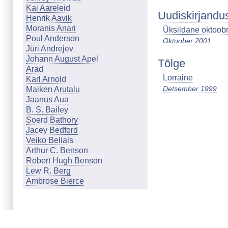
Kai Aareleid
Uudiskirjandu
Henrik Aavik
Moranis Anari
Üksildane oktoob
Poul Anderson
Oktoober 2001
Jüri Andrejev
Johann August Apel
Tõlge
Arad
Lorraine
Karl Arnold
Detsember 1999
Maiken Arutalu
Jaanus Aua
B. S. Bailey
Soerd Bathory
Jacey Bedford
Veiko Belials
Arthur C. Benson
Robert Hugh Benson
Lew R. Berg
Ambrose Bierce
Marion Zimmer Bradley
Johanna & Günther Braun
Cathleen Q. Brookland
Mari Budasen