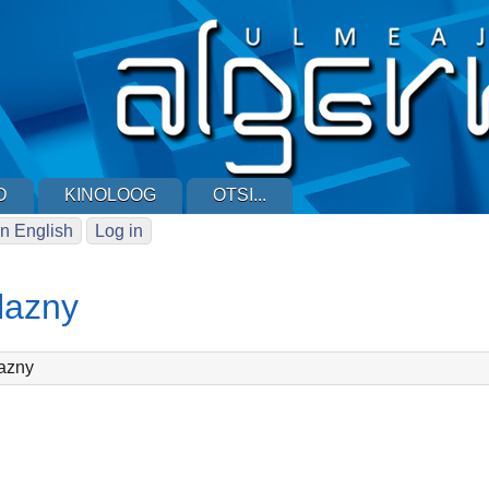
D
KINOLOOG
OTSI...
n English
Log in
lazny
azny