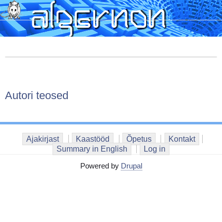
Skip
to
main
content
Autori teosed
Ajakirjast
Kaastööd
Õpetus
Kontakt
Summary in English
Log in
Powered by
Drupal