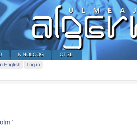
D
KINOLOOG
OTSI...
n English
Log in
tolm"