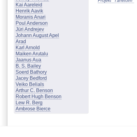
Projekt "Tähetolm"
Kai Aareleid
Henrik Aavik
Moranis Anari
Poul Anderson
Jüri Andrejev
Johann August Apel
Arad
Karl Arnold
Maiken Arutalu
Jaanus Aua
B. S. Bailey
Soerd Bathory
Jacey Bedford
Veiko Belials
Arthur C. Benson
Robert Hugh Benson
Lew R. Berg
Ambrose Bierce
Marion Zimmer Bradley
Johanna & Günther Braun
Cathleen Q. Brookland
Mari Budasen