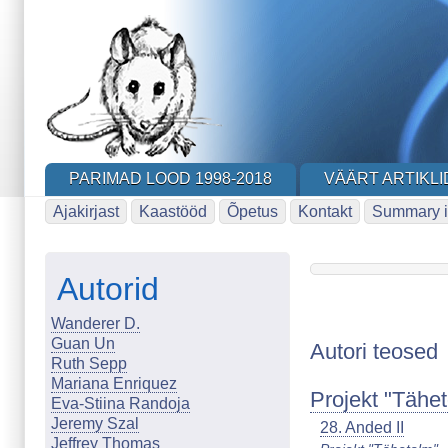
Skip
to
main
content
PARIMAD LOOD 1998-2018
VÄÄRT ARTIKLI
Ajakirjast
Kaastööd
Õpetus
Kontakt
Summary i
Autorid
Wanderer D.
Guan Un
Autori teosed
Ruth Sepp
Mariana Enriquez
Projekt "Tähe
Eva-Stiina Randoja
Jeremy Szal
28. Anded II
Jeffrey Thomas