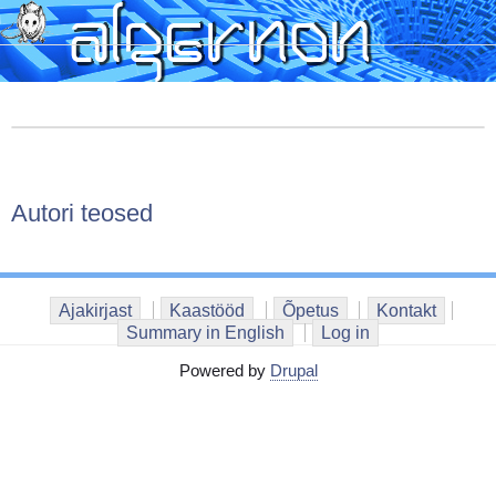
Skip
to
main
content
Autori teosed
Ajakirjast
Kaastööd
Õpetus
Kontakt
Summary in English
Log in
Powered by
Drupal