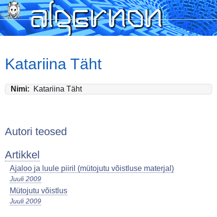
Skip
to
main
content
Katariina Täht
Nimi
Katariina Täht
Autori teosed
Artikkel
Ajaloo ja luule piiril (mütojutu võistluse materjal)
Juuli 2009
Mütojutu võistlus
Juuli 2009