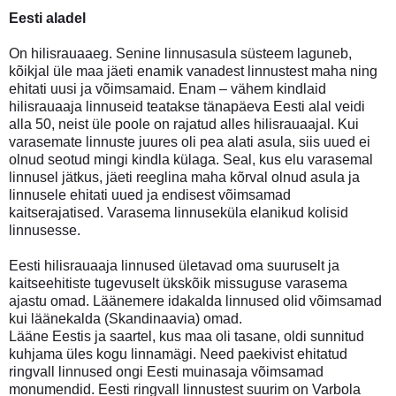
Eesti aladel
On hilisrauaaeg. Senine linnusasula süsteem laguneb,
kõikjal üle maa jäeti enamik vanadest linnustest maha ning
ehitati uusi ja võimsamaid. Enam – vähem kindlaid
hilisrauaaja linnuseid teatakse tänapäeva Eesti alal veidi
alla 50, neist üle poole on rajatud alles hilisrauaajal. Kui
varasemate linnuste juures oli pea alati asula, siis uued ei
olnud seotud mingi kindla külaga. Seal, kus elu varasemal
linnusel jätkus, jäeti reeglina maha kõrval olnud asula ja
linnusele ehitati uued ja endisest võimsamad
kaitserajatised. Varasema linnuseküla elanikud kolisid
linnusesse.
Eesti hilisrauaaja linnused ületavad oma suuruselt ja
kaitseehitiste tugevuselt ükskõik missuguse varasema
ajastu omad. Läänemere idakalda linnused olid võimsamad
kui läänekalda (Skandinaavia) omad.
Lääne Eestis ja saartel, kus maa oli tasane, oldi sunnitud
kuhjama üles kogu linnamägi. Need paekivist ehitatud
ringvall linnused ongi Eesti muinasaja võimsamad
monumendid. Eesti ringvall linnustest suurim on Varbola