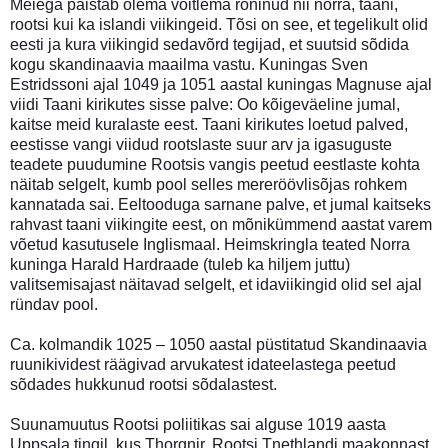
Meiega paistab olema võitlema roninud nii norra, taani,
rootsi kui ka islandi viikingeid. Tõsi on see, et tegelikult olid
eesti ja kura viikingid sedavõrd tegijad, et suutsid sõdida
kogu skandinaavia maailma vastu. Kuningas Sven
Estridssoni ajal 1049 ja 1051 aastal kuningas Magnuse ajal
viidi Taani kirikutes sisse palve: Oo kõigeväeline jumal,
kaitse meid kuralaste eest. Taani kirikutes loetud palved,
eestisse vangi viidud rootslaste suur arv ja igasuguste
teadete puudumine Rootsis vangis peetud eestlaste kohta
näitab selgelt, kumb pool selles mereröövlisõjas rohkem
kannatada sai. Eeltooduga sarnane palve, et jumal kaitseks
rahvast taani viikingite eest, on mõnikümmend aastat varem
võetud kasutusele Inglismaal. Heimskringla teated Norra
kuninga Harald Hardraade (tuleb ka hiljem juttu)
valitsemisajast näitavad selgelt, et idaviikingid olid sel ajal
ründav pool.
Ca. kolmandik 1025 – 1050 aastal püstitatud Skandinaavia
ruunikividest räägivad arvukatest idateelastega peetud
sõdades hukkunud rootsi sõdalastest.
Suunamuutus Rootsi poliitikas sai alguse 1019 aasta
Uppsala tingil, kus Thorgnir, Rootsi Tnethlandi maakonnast