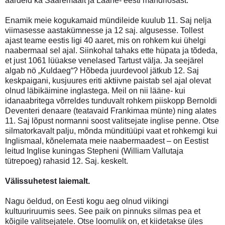
aardeid ka Saaremaalt ja Lääne- eesti mandriosast.
Enamik meie kogukamaid mündileide kuulub 11. Saj nelja
viimasesse aastakümnesse ja 12 saj. algusesse. Tollest
ajast teame eestis ligi 40 aaret, mis on rohkem kui ühelgi
naabermaal sel ajal. Siinkohal tahaks ette hüpata ja tõdeda,
et just 1061 lüüakse venelased Tartust välja. Ja seejärel
algab nö „Kuldaeg“? Hõbeda juurdevool jätkub 12. Saj
keskpaigani, kusjuures eriti aktiivne paistab sel ajal olevat
olnud läbikäimine inglastega. Meil on nii lääne- kui
idanaabritega võrreldes tunduvalt rohkem piiskopp Bernoldi
Deventeri denaare (teatavaid Frankimaa münte) ning alates
11. Saj lõpust normanni soost valitsejate inglise penne. Otse
silmatorkavalt palju, mõnda münditüüpi vaat et rohkemgi kui
Inglismaal, kõnelemata meie naabermaadest – on Eestist
leitud Inglise kuningas Stepheni (William Vallutaja
tütrepoeg) rahasid 12. Saj. keskelt.
Välissuhetest laiemalt.
Nagu öeldud, on Eesti kogu aeg olnud viikingi
kultuuriruumis sees. See paik on pinnuks silmas pea et
kõigile valitsejatele. Otse loomulik on, et kiidetakse üles