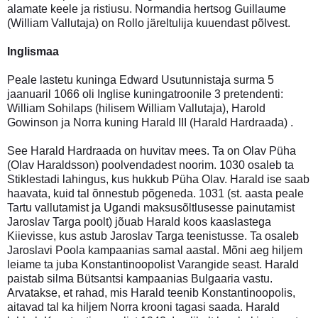
alamate keele ja ristiusu. Normandia hertsog Guillaume
(William Vallutaja) on Rollo järeltulija kuuendast põlvest.
Inglismaa
Peale lastetu kuninga Edward Usutunnistaja surma 5
jaanuaril 1066 oli Inglise kuningatroonile 3 pretendenti:
William Sohilaps (hilisem William Vallutaja), Harold
Gowinson ja Norra kuning Harald III (Harald Hardraada) .
See Harald Hardraada on huvitav mees. Ta on Olav Püha
(Olav Haraldsson) poolvendadest noorim. 1030 osaleb ta
Stiklestadi lahingus, kus hukkub Püha Olav. Harald ise saab
haavata, kuid tal õnnestub põgeneda. 1031 (st. aasta peale
Tartu vallutamist ja Ugandi maksusõltlusesse painutamist
Jaroslav Targa poolt) jõuab Harald koos kaaslastega
Kiievisse, kus astub Jaroslav Targa teenistusse. Ta osaleb
Jaroslavi Poola kampaanias samal aastal. Mõni aeg hiljem
leiame ta juba Konstantinoopolist Varangide seast. Harald
paistab silma Bütsantsi kampaanias Bulgaaria vastu.
Arvatakse, et rahad, mis Harald teenib Konstantinoopolis,
aitavad tal ka hiljem Norra krooni tagasi saada. Harald