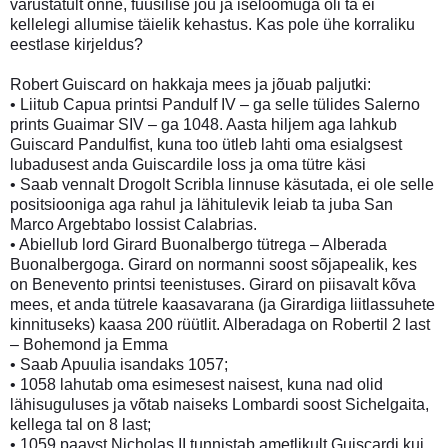
varustatult õnne, füüsilise jõu ja iseloomuga oli ta ei
kellelegi allumise täielik kehastus. Kas pole ühe korraliku
eestlase kirjeldus?
Robert Guiscard on hakkaja mees ja jõuab paljutki:
• Liitub Capua printsi Pandulf IV – ga selle tülides Salerno
prints Guaimar SIV – ga 1048. Aasta hiljem aga lahkub
Guiscard Pandulfist, kuna too ütleb lahti oma esialgsest
lubadusest anda Guiscardile loss ja oma tütre käsi
• Saab vennalt Drogolt Scribla linnuse käsutada, ei ole selle
positsiooniga aga rahul ja lähitulevik leiab ta juba San
Marco Argebtabo lossist Calabrias.
• Abiellub lord Girard Buonalbergo tütrega – Alberada
Buonalbergoga. Girard on normanni soost sõjapealik, kes
on Benevento printsi teenistuses. Girard on piisavalt kõva
mees, et anda tütrele kaasavarana (ja Girardiga liitlassuhete
kinnituseks) kaasa 200 rüütlit. Alberadaga on Robertil 2 last
– Bohemond ja Emma
• Saab Apuulia isandaks 1057;
• 1058 lahutab oma esimesest naisest, kuna nad olid
lähisuguluses ja võtab naiseks Lombardi soost Sichelgaita,
kellega tal on 8 last;
• 1059 paavst Nicholas II tunnistab ametlikult Guiscardi kui