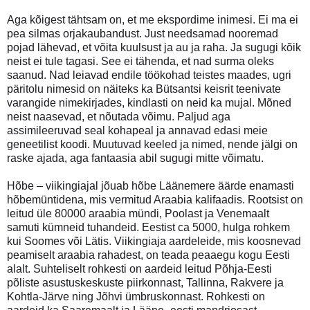
Aga kõigest tähtsam on, et me ekspordime inimesi. Ei ma ei
pea silmas orjakaubandust. Just needsamad nooremad
pojad lähevad, et võita kuulsust ja au ja raha. Ja sugugi kõik
neist ei tule tagasi. See ei tähenda, et nad surma oleks
saanud. Nad leiavad endile töökohad teistes maades, ugri
päritolu nimesid on näiteks ka Bütsantsi keisrit teenivate
varangide nimekirjades, kindlasti on neid ka mujal. Mõned
neist naasevad, et nõutada võimu. Paljud aga
assimileeruvad seal kohapeal ja annavad edasi meie
geneetilist koodi. Muutuvad keeled ja nimed, nende jälgi on
raske ajada, aga fantaasia abil sugugi mitte võimatu.
Hõbe – viikingiajal jõuab hõbe Läänemere äärde enamasti
hõbemüntidena, mis vermitud Araabia kalifaadis. Rootsist on
leitud üle 80000 araabia mündi, Poolast ja Venemaalt
samuti kümneid tuhandeid. Eestist ca 5000, hulga rohkem
kui Soomes või Lätis. Viikingiaja aardeleide, mis koosnevad
peamiselt araabia rahadest, on teada peaaegu kogu Eesti
alalt. Suhteliselt rohkesti on aardeid leitud Põhja-Eesti
põliste asustuskeskuste piirkonnast, Tallinna, Rakvere ja
Kohtla-Järve ning Jõhvi ümbruskonnast. Rohkesti on