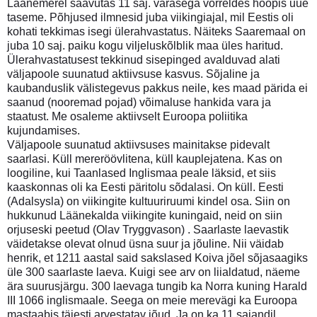
Läänemerel saavutas 11 saj. varasega võrreldes hoopis uue
taseme. Põhjused ilmnesid juba viikingiajal, mil Eestis oli
kohati tekkimas isegi ülerahvastatus. Näiteks Saaremaal on
juba 10 saj. paiku kogu viljeluskõlblik maa üles haritud.
Ülerahvastatusest tekkinud sisepinged avalduvad alati
väljapoole suunatud aktiivsuse kasvus. Sõjaline ja
kaubanduslik välistegevus pakkus neile, kes maad pärida ei
saanud (nooremad pojad) võimaluse hankida vara ja
staatust. Me osaleme aktiivselt Euroopa poliitika
kujundamises.
Väljapoole suunatud aktiivsuses mainitakse pidevalt
saarlasi. Küll mereröövlitena, küll kauplejatena. Kas on
loogiline, kui Taanlased Inglismaa peale läksid, et siis
kaaskonnas oli ka Eesti päritolu sõdalasi. On küll. Eesti
(Adalsysla) on viikingite kultuuriruumi kindel osa. Siin on
hukkunud Läänekalda viikingite kuningaid, neid on siin
orjuseski peetud (Olav Tryggvason) . Saarlaste laevastik
väidetakse olevat olnud üsna suur ja jõuline. Nii väidab
henrik, et 1211 aastal said sakslased Koiva jõel sõjasaagiks
üle 300 saarlaste laeva. Kuigi see arv on liialdatud, näeme
ära suurusjärgu. 300 laevaga tungib ka Norra kuning Harald
III 1066 inglismaale. Seega on meie merevägi ka Euroopa
mastaabis täiesti arvestatav jõud. Ja on ka 11 sajandil.