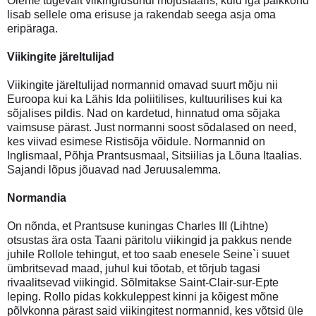
Oleme tugevalt viikingiusundi mõjusfääris, kuid iga paikkond
lisab sellele oma erisuse ja rakendab seega asja oma
eripäraga.
Viikingite järeltulijad
Viikingite järeltulijad normannid omavad suurt mõju nii
Euroopa kui ka Lähis Ida poliitilises, kultuurilises kui ka
sõjalises pildis. Nad on kardetud, hinnatud oma sõjaka
vaimsuse pärast. Just normanni soost sõdalased on need,
kes viivad esimese Ristisõja võidule. Normannid on
Inglismaal, Põhja Prantsusmaal, Sitsiilias ja Lõuna Itaalias.
Sajandi lõpus jõuavad nad Jeruusalemma.
Normandia
On nõnda, et Prantsuse kuningas Charles III (Lihtne)
otsustas ära osta Taani päritolu viikingid ja pakkus nende
juhile Rollole tehingut, et too saab enesele Seine`i suuet
ümbritsevad maad, juhul kui tõotab, et tõrjub tagasi
rivaalitsevad viikingid. Sõlmitakse Saint-Clair-sur-Epte
leping. Rollo pidas kokkuleppest kinni ja kõigest mõne
põlvkonna pärast said viikingitest normannid, kes võtsid üle