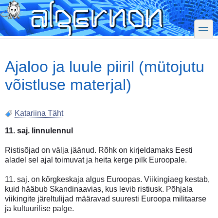
Skip
to
main
toggle
content
Ajaloo ja luule piiril (mütojutu
võistluse materjal)
Katariina Täht
11. saj. linnulennul
Ristisõjad on välja jäänud. Rõhk on kirjeldamaks Eesti
aladel sel ajal toimuvat ja heita kerge pilk Euroopale.
11. saj. on kõrgkeskaja algus Euroopas. Viikingiaeg kestab,
kuid hääbub Skandinaavias, kus levib ristiusk. Põhjala
viikingite järeltulijad määravad suuresti Euroopa militaarse
ja kultuurilise palge.