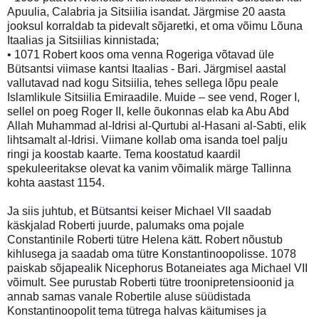
Apuulia, Calabria ja Sitsiilia isandat. Järgmise 20 aasta
jooksul korraldab ta pidevalt sõjaretki, et oma võimu Lõuna
Itaalias ja Sitsiilias kinnistada;
• 1071 Robert koos oma venna Rogeriga võtavad üle
Bütsantsi viimase kantsi Itaalias - Bari. Järgmisel aastal
vallutavad nad kogu Sitsiilia, tehes sellega lõpu peale
Islamlikule Sitsiilia Emiraadile. Muide – see vend, Roger I,
sellel on poeg Roger II, kelle õukonnas elab ka Abu Abd
Allah Muhammad al-Idrisi al-Qurtubi al-Hasani al-Sabti, elik
lihtsamalt al-Idrisi. Viimane kollab oma isanda toel palju
ringi ja koostab kaarte. Tema koostatud kaardil
spekuleeritakse olevat ka vanim võimalik märge Tallinna
kohta aastast 1154.
Ja siis juhtub, et Bütsantsi keiser Michael VII saadab
käskjalad Roberti juurde, palumaks oma pojale
Constantinile Roberti tütre Helena kätt. Robert nõustub
kihlusega ja saadab oma tütre Konstantinoopolisse. 1078
paiskab sõjapealik Nicephorus Botaneiates aga Michael VII
võimult. See purustab Roberti tütre troonipretensioonid ja
annab samas vanale Robertile aluse süüdistada
Konstantinoopolit tema tütrega halvas käitumises ja