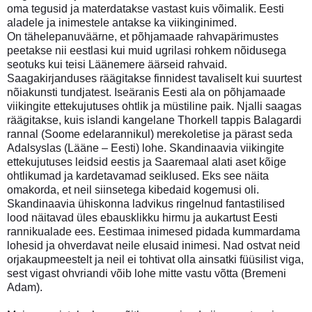
oma tegusid ja materdatakse vastast kuis võimalik. Eesti
aladele ja inimestele antakse ka viikinginimed.
On tähelepanuväärne, et põhjamaade rahvapärimustes
peetakse nii eestlasi kui muid ugrilasi rohkem nõidusega
seotuks kui teisi Läänemere äärseid rahvaid.
Saagakirjanduses räägitakse finnidest tavaliselt kui suurtest
nõiakunsti tundjatest. Iseäranis Eesti ala on põhjamaade
viikingite ettekujutuses ohtlik ja müstiline paik. Njalli saagas
räägitakse, kuis islandi kangelane Thorkell tappis Balagardi
rannal (Soome edelarannikul) merekoletise ja pärast seda
Adalsyslas (Lääne – Eesti) lohe. Skandinaavia viikingite
ettekujutuses leidsid eestis ja Saaremaal alati aset kõige
ohtlikumad ja kardetavamad seiklused. Eks see näita
omakorda, et neil siinsetega kibedaid kogemusi oli.
Skandinaavia ühiskonna ladvikus ringelnud fantastilised
lood näitavad üles ebausklikku hirmu ja aukartust Eesti
rannikualade ees. Eestimaa inimesed pidada kummardama
lohesid ja ohverdavat neile elusaid inimesi. Nad ostvat neid
orjakaupmeestelt ja neil ei tohtivat olla ainsatki füüsilist viga,
sest vigast ohvriandi võib lohe mitte vastu võtta (Bremeni
Adam).