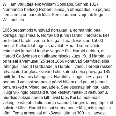
William Vallutaja elik William Sohilaps. Sünnib 1027
Normandia hertsog Robert I ainsa ja ebaseadusliku pojana.
Tema ema on parkali tütar. See teadmine varjutab kogu
Williami elu.
1066 septembris tungivad norrakad ja normannid pea
korraga Inglismaale. Norrakaid juhib Harald Hardrade, kes
on liidus Haroldi venna Tostiga. Haraldi väes on 15000
meest. Fulfordi lahingus saavutab Harald suure võidu
esimestei kohatud inglise vägede üle. Harald eeldab, et
Harold Godwinson on allaandmiseks küps. Kuid Harold ise
on teisel arvamusel. 25 sept 1066 kohtuvad Stamfordi silla
lahingus Harold Hardraade ja Harold II väed. Haroldi raskelt
relvastatud anglosaksi väed olid katnud nelja päevaga 185
miili, kuid valmis lahinguks. Haraldi viikingid, kes aga olid
oodanud vastast saabuvat päevi hiljem olid paljud jätnud
oma rasked turvised laevadele. See otsustas lahingu käigu.
Kuigi viikingid osutasid tunde kestvat metsikut vastupanu,
murdsid saksid nende kilbirivist läbi. Kui ka mõlemad
viikingite väejuhid olid surma saanud, langes lahing lõplikult
sakside kätte. Harald ise sai surma noole läbi, mis tungis ta
kõrri. Tema armee sai nii kõvasti lüüa, et 300 – st laevast