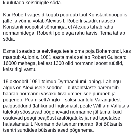
kuulutada keisririigile sõda.
Kui Robert vägesid kogub pöördub tuul Konstantinoopolis
jälle ja võimu võtab Alexius I. Roberti saadik naaseb
Konstantinoopolist sõnumiga, et Alexius tahab rahu
normannidega. Robertil pole aga rahu tarvis. Tema tahab
sõda.
Esmalt saadab ta eelväega teele oma poja Bohemondi, kes
maabub Aulonis. 1081 aasta mais seilab Robert Guiscard
16000 mehega, kellest 1300 olid normanni soost rüütlid,
keisririigi vastu.
18 oktoobril 1081 toimub Dyrrhachiumi lahing. Lahingu
algus on Alexiusele soodne – bütsantslaste parem tiib
haarab normanni vasaku tiiva ümber, see puruneb ja
põgeneb. Peamiselt Anglo – saksi päritolu Varangidest
palgasõdurid (lahkunud Inglismaalt peale William Vallutaja
tulekut) sööstavad põgenevaid normanne jälitama, kuid
osutuvad peagi peajõust äralõigatuks ja nad tapetakse
halastamatult. Normannide tsenter murrab läbi Bütsantsi
tsentri sundides bütsantslased põgenema.