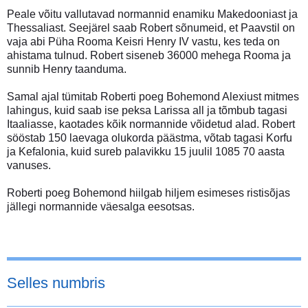
Peale võitu vallutavad normannid enamiku Makedooniast ja
Thessaliast. Seejärel saab Robert sõnumeid, et Paavstil on
vaja abi Püha Rooma Keisri Henry IV vastu, kes teda on
ahistama tulnud. Robert siseneb 36000 mehega Rooma ja
sunnib Henry taanduma.
Samal ajal tümitab Roberti poeg Bohemond Alexiust mitmes
lahingus, kuid saab ise peksa Larissa all ja tõmbub tagasi
Itaaliasse, kaotades kõik normannide võidetud alad. Robert
sööstab 150 laevaga olukorda päästma, võtab tagasi Korfu
ja Kefalonia, kuid sureb palavikku 15 juulil 1085 70 aasta
vanuses.
Roberti poeg Bohemond hiilgab hiljem esimeses ristisõjas
jällegi normannide väesalga eesotsas.
Selles numbris