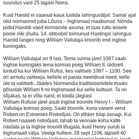
suundus vaid 25 tagasi Norra.
Kuid Harold ei saanud kaua lustida lahinguväljal. Samal ajal
olid normannid juba Lõuna – Inglismaal maabunud. Nõnda
pidid Haroldi väed kiirmarsile asuma, et taas ruttu teisele
poole riiki jõuda. 14. oktoobril toimunud Hastingsi lahingus
Harold langes ning William Vallutaja kroonib end inglise
kuningaks.
William Vallutajal on 9 last. Tema surma järel 1087 saab
Inglise kuningaks tema kolmas poeg William II, üldiselt
tuntud ka kui William Rufus, kes valitseb 1087 – 1100. See
on armutu valitseja, kellele ei paista meeldivat need, kelle
üle ta valitseb. Jäädes Normandia traditsioonidele truuks
põlastab William II nii Inglismaad kui selle kultuuri. Ta on
sõjakas, ta ei võta naist, ei tooda järglasi
William Rufuse järel asub Inglise troonile Henry I – William
Vallutaja kolmas poeg. Saab troonile, kuna vanem vend
Robert on Esimeses Ristisõjas. On jõhker tüüp üsnagi. Kui
Robert naaseb ristisõjast, tahab ta vennale koha kätte
näidata ja ta Inglise troonilt tõugata, kuid Henry surub ta
Inglismaalt välja. Veelgi hullem, 28 sept 1106, täpselt 40