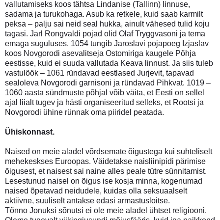
vallutamiseks koos tähtsa Lindanise (Tallinn) linnuse,
sadama ja turukohaga. Asub ka retkele, kuid saab karmilt
peksa – palju sai neid seal hukka, ainult vähesed tulid koju
tagasi. Jarl Rongvaldi pojad olid Olaf Tryggvasoni ja tema
emaga suguluses. 1054 tungib Jaroslavi pojapoeg Izjaslav
koos Novgorodi asevalitseja Ostomiriga kaugele Põhja
eestisse, kuid ei suuda vallutada Keava linnust. Ja siis tuleb
vastulöök – 1061 ründavad eestlased Jurjevit, tapavad
sealoleva Novgorodi garnisoni ja ründavad Pihkvat. 1019 –
1060 aasta sündmuste põhjal võib väita, et Eesti on sellel
ajal liialt tugev ja hästi organiseeritud selleks, et Rootsi ja
Novgorodi ühine rünnak oma piiridel peatada.
Ühiskonnast.
Naised on meie aladel võrdsemate õigustega kui suhteliselt
mehekeskses Euroopas. Väidetakse naisliinipidi pärimise
õigusest, et naisest sai naine alles peale tütre sünnitamist.
Lesestunud naisel on õigus ise kosja minna, kogenumad
naised õpetavad neidudele, kuidas olla seksuaalselt
aktiivne, suuliselt antakse edasi armastusloitse.
Tõnno Jonuksi sõnutsi ei ole meie aladel ühtset religiooni.