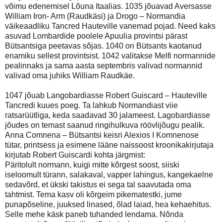
võimu edenemisel Lõuna Itaalias. 1035 jõuavad Aversasse
William Iron- Arm (Raudkäsi) ja Drogo – Normandia
väikeaadliku Tancred Hauteville vanemad pojad. Need kaks
asuvad Lombardide poolele Apuulia provintsi pärast
Bütsantsiga peetavas sõjas. 1040 on Bütsants kaotanud
enamiku sellest provintsist. 1042 valitakse Melfi normannide
pealinnaks ja sama aasta septembris valivad normannid
valivad oma juhiks William Raudkäe.
1047 jõuab Langobardiasse Robert Guiscard – Hauteville
Tancredi kuues poeg. Ta lahkub Normandiast viie
ratsarüütliga, keda saadavad 30 jalameest. Lagobardiasse
jõudes on temast saanud ringihulkuva röövlijõugu pealik.
Anna Comnena – Bütsantsi keisri Alexios I Komnenose
tütar, printsess ja esimene lääne naissoost kroonikakirjutaja
kirjutab Robert Guiscardi kohta järgmist:
Päritolult normann, kuigi mitte kõrgest soost, siiski
iseloomult türann, salakaval, vapper lahingus, kangekaelne
sedavõrd, et ükski takistus ei sega tal saavutada oma
tahtmist. Tema kasv oli kõrgeim pikematestki, jume
punapõseline, juuksed linased, õlad laiad, hea kehaehitus.
Selle mehe käsk paneb tuhanded lendama. Nõnda