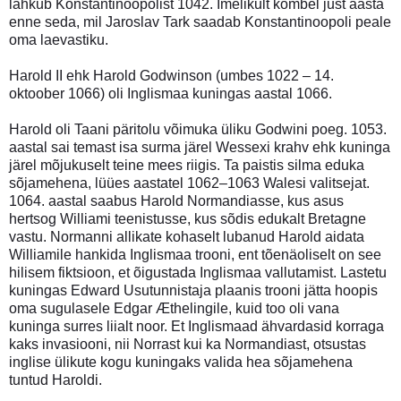
lahkub Konstantinoopolist 1042. Imelikult kombel just aasta
enne seda, mil Jaroslav Tark saadab Konstantinoopoli peale
oma laevastiku.
Harold II ehk Harold Godwinson (umbes 1022 – 14.
oktoober 1066) oli Inglismaa kuningas aastal 1066.
Harold oli Taani päritolu võimuka üliku Godwini poeg. 1053.
aastal sai temast isa surma järel Wessexi krahv ehk kuninga
järel mõjukuselt teine mees riigis. Ta paistis silma eduka
sõjamehena, lüües aastatel 1062–1063 Walesi valitsejat.
1064. aastal saabus Harold Normandiasse, kus asus
hertsog Williami teenistusse, kus sõdis edukalt Bretagne
vastu. Normanni allikate kohaselt lubanud Harold aidata
Williamile hankida Inglismaa trooni, ent tõenäoliselt on see
hilisem fiktsioon, et õigustada Inglismaa vallutamist. Lastetu
kuningas Edward Usutunnistaja plaanis trooni jätta hoopis
oma sugulasele Edgar Æthelingile, kuid too oli vana
kuninga surres liialt noor. Et Inglismaad ähvardasid korraga
kaks invasiooni, nii Norrast kui ka Normandiast, otsustas
inglise ülikute kogu kuningaks valida hea sõjamehena
tuntud Haroldi.