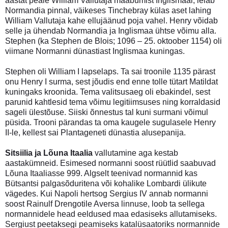
aastat peale William Vallutaja maabumist Inglismaal, leiab
Normandia pinnal, väikeses Tinchebray külas aset lahing
William Vallutaja kahe ellujäänud poja vahel. Henry võidab
selle ja ühendab Normandia ja Inglismaa ühtse võimu alla.
Stephen (ka Stephen de Blois; 1096 – 25. oktoober 1154) oli
viimane Normanni dünastiast Inglismaa kuningas.
Stephen oli William I lapselaps. Ta sai troonile 1135 pärast
onu Henry I surma, sest jõudis end enne tolle tütart Matildat
kuningaks kroonida. Tema valitsusaeg oli ebakindel, sest
parunid kahtlesid tema võimu legitiimsuses ning korraldasid
sageli ülestõuse. Siiski õnnestus tal kuni surmani võimul
püsida. Trooni pärandas ta oma kaugele sugulasele Henry
II-le, kellest sai Plantageneti dünastia alusepanija.
Sitsiilia ja Lõuna Itaalia
vallutamine aga kestab
aastakümneid. Esimesed normanni soost rüütlid saabuvad
Lõuna Itaaliasse 999. Algselt teenivad normannid kas
Bütsantsi palgasõduritena või kohalike Lombardi ülikute
vägedes. Kui Napoli hertsog Sergius IV annab normanni
soost Rainulf Drengotile Aversa linnuse, loob ta sellega
normannidele head eeldused maa edasiseks allutamiseks.
Sergiust peetaksegi peamiseks katalüsaatoriks normannide