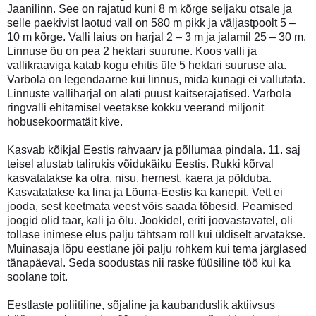
Jaanilinn. See on rajatud kuni 8 m kõrge seljaku otsale ja
selle paekivist laotud vall on 580 m pikk ja väljastpoolt 5 –
10 m kõrge. Valli laius on harjal 2 – 3 m ja jalamil 25 – 30 m.
Linnuse õu on pea 2 hektari suurune. Koos valli ja
vallikraaviga katab kogu ehitis üle 5 hektari suuruse ala.
Varbola on legendaarne kui linnus, mida kunagi ei vallutata.
Linnuste valliharjal on alati puust kaitserajatised. Varbola
ringvalli ehitamisel veetakse kokku veerand miljonit
hobusekoormatäit kive.
Kasvab kõikjal Eestis rahvaarv ja põllumaa pindala. 11. saj
teisel alustab talirukis võidukäiku Eestis. Rukki kõrval
kasvatatakse ka otra, nisu, hernest, kaera ja põlduba.
Kasvatatakse ka lina ja Lõuna-Eestis ka kanepit. Vett ei
jooda, sest keetmata veest võis saada tõbesid. Peamised
joogid olid taar, kali ja õlu. Jookidel, eriti joovastavatel, oli
tollase inimese elus palju tähtsam roll kui üldiselt arvatakse.
Muinasaja lõpu eestlane jõi palju rohkem kui tema järglased
tänapäeval. Seda soodustas nii raske füüsiline töö kui ka
soolane toit.
Eestlaste poliitiline, sõjaline ja kaubanduslik aktiivsus