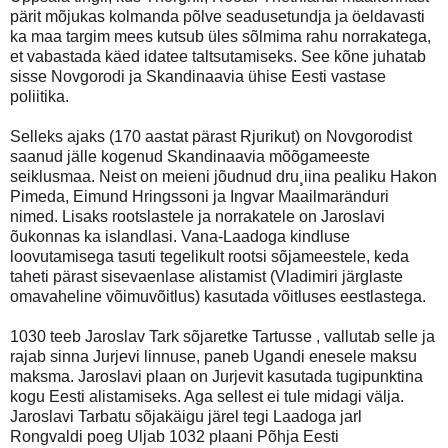
pärit mõjukas kolmanda põlve seadusetundja ja öeldavasti
ka maa targim mees kutsub üles sõlmima rahu norrakatega,
et vabastada käed idatee taltsutamiseks. See kõne juhatab
sisse Novgorodi ja Skandinaavia ühise Eesti vastase
poliitika.
Selleks ajaks (170 aastat pärast Rjurikut) on Novgorodist
saanud jälle kogenud Skandinaavia mõõgameeste
seiklusmaa. Neist on meieni jõudnud dru¸iina pealiku Hakon
Pimeda, Eimund Hringssoni ja Ingvar Maailmaränduri
nimed. Lisaks rootslastele ja norrakatele on Jaroslavi
õukonnas ka islandlasi. Vana-Laadoga kindluse
loovutamisega tasuti tegelikult rootsi sõjameestele, keda
taheti pärast sisevaenlase alistamist (Vladimiri järglaste
omavaheline võimuvõitlus) kasutada võitluses eestlastega.
1030 teeb Jaroslav Tark sõjaretke Tartusse , vallutab selle ja
rajab sinna Jurjevi linnuse, paneb Ugandi enesele maksu
maksma. Jaroslavi plaan on Jurjevit kasutada tugipunktina
kogu Eesti alistamiseks. Aga sellest ei tule midagi välja.
Jaroslavi Tarbatu sõjakäigu järel tegi Laadoga jarl
Rongvaldi poeg Uljab 1032 plaani Põhja Eesti