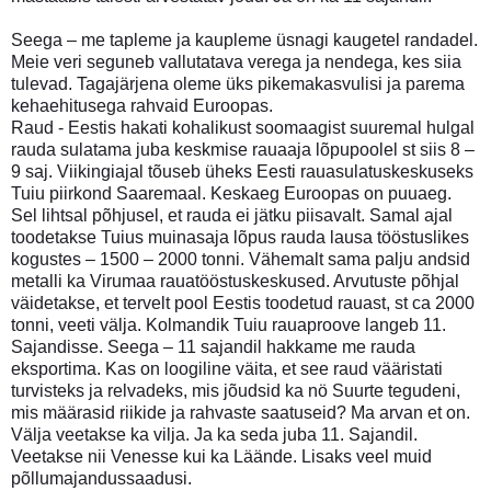
Seega – me tapleme ja kaupleme üsnagi kaugetel randadel.
Meie veri seguneb vallutatava verega ja nendega, kes siia
tulevad. Tagajärjena oleme üks pikemakasvulisi ja parema
kehaehitusega rahvaid Euroopas.
Raud - Eestis hakati kohalikust soomaagist suuremal hulgal
rauda sulatama juba keskmise rauaaja lõpupoolel st siis 8 –
9 saj. Viikingiajal tõuseb üheks Eesti rauasulatuskeskuseks
Tuiu piirkond Saaremaal. Keskaeg Euroopas on puuaeg.
Sel lihtsal põhjusel, et rauda ei jätku piisavalt. Samal ajal
toodetakse Tuius muinasaja lõpus rauda lausa tööstuslikes
kogustes – 1500 – 2000 tonni. Vähemalt sama palju andsid
metalli ka Virumaa rauatööstuskeskused. Arvutuste põhjal
väidetakse, et tervelt pool Eestis toodetud rauast, st ca 2000
tonni, veeti välja. Kolmandik Tuiu rauaproove langeb 11.
Sajandisse. Seega – 11 sajandil hakkame me rauda
eksportima. Kas on loogiline väita, et see raud vääristati
turvisteks ja relvadeks, mis jõudsid ka nö Suurte tegudeni,
mis määrasid riikide ja rahvaste saatuseid? Ma arvan et on.
Välja veetakse ka vilja. Ja ka seda juba 11. Sajandil.
Veetakse nii Venesse kui ka Läände. Lisaks veel muid
põllumajandussaadusi.