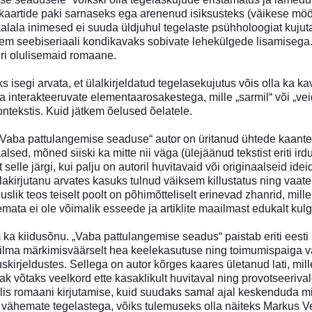
kaartide paki sarnaseks ega arenenud isiksusteks (väikese möö
reaalala inimesed ei suuda üldjuhul tegelaste psühholoogiat kujut
m seebiseriaali kondikavaks sobivate lehekülgede lisamisega. V
nri olulisemaid romaane.
iks isegi arvata, et ülalkirjeldatud tegelasekujutus võis olla ka k
a interakteeruvate elementaarosakestega, mille „sarmil“ või „vei
ntekstis. Kuid jätkem õelused õelatele.
„Vaba pattulangemise seaduse“ autor on üritanud ühtede kaante v
aalsed, mõned siiski ka mitte nii väga (ülejäänud tekstist eriti
 selle järgi, kui palju on autoril huvitavaid või originaalseid idei
akirjutanu arvates kasuks tulnud väiksem killustatus ning vaat
duslik teos teiselt poolt on põhimõtteliselt erinevad zhanrid, mill
egemata ei ole võimalik esseede ja artiklite maailmast edukalt ku
ka kiidusõnu. „Vaba pattulangemise seadus“ paistab eriti eesti
 silma märkimisväärselt hea keelekasutuse ning toimumispaiga v
skirjeldustes. Sellega on autor kõrges kaares ületanud lati, mill
k võtaks veelkord ette kasaklikult huvitaval ning provotseeriva
lis romaani kirjutamise, kuid suudaks samal ajal keskenduda min
vähemate tegelastega, võiks tulemuseks olla näiteks Markus V