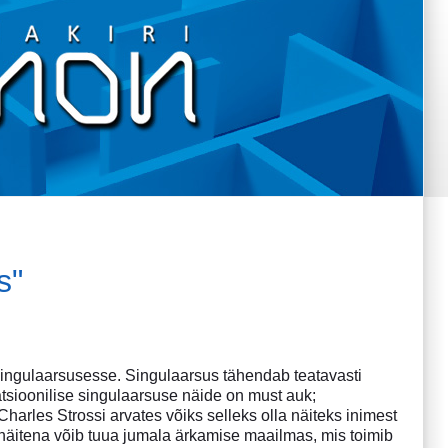
s"
 singulaarsusesse. Singulaarsus tähendab teatavasti
atsioonilise singulaarsuse näide on must auk;
arles Strossi arvates võiks selleks olla näiteks inimest
e näitena võib tuua jumala ärkamise maailmas, mis toimib