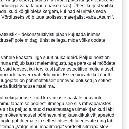
ndusega vana taluperenaise osas). Ühest küljest võibki
ada, kuid kõigil oleks kergem, kui nad ei üritaks seda
õrdluseks võib tuua taolisest materjalist vaba „Asumi“,
avatsuslik – dekonstruktivisti plaan kujutada inimesi
drusel“ pole midagi ühist sellega, mida võiks oodata
ahele kaasata liiga suurt hulka ideid. Paljud neist on
 irdununa mõjub laast malemängust), aga paraku ei mõõdeta
d, vaid teosest kui tervikust jääva esteetilise mulje alusel.
enurkade harvem vaheldumine. Essee või artikkel ühelt
e lugejatel on põhimõtteliselt erinevad ootused ja sellest
lgeda ilukirjanduse maailma.
 ulmekirjanduse, kuid ka viimaste aastate peavoolu
aimu tabamise poolest, ilmnegu see siis rahvapärastes
e alt ka paljud tuntudki reaaltaustaga ulmekirjanikud läbi
lgi mõttearendusel põhineva ning kasaklikult väljapeetud
gile põhiteemale ja sellest otseselt tulenevale ning läbi
etemaa „Valgelinnu maailmaga“ võrdselt silmapaistev