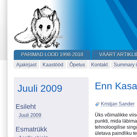
Skip
to
main
content
PARIMAD LOOD 1998-2018
VÄÄRT ARTIKLI
Ajakirjast
Kaastööd
Õpetus
Kontakt
Summary i
Enn Kasa
Juuli 2009
Kristjan Sander
Esileht
Üks võimalikke viis
Juuli 2009
punkti, mida läbima
tehnoloogilise sing
Esmatrükk
ületava paindliku t