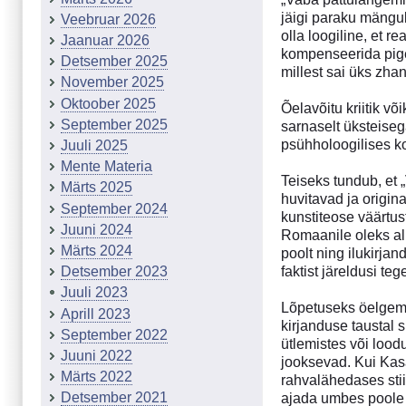
jäigi paraku mängu
Veebruar 2026
olla loogiline, et 
Jaanuar 2026
kompenseerida pige
Detsember 2025
millest sai üks zha
November 2025
Oktoober 2025
Õelavõitu kriitik võ
September 2025
sarnaselt üksteiseg
psühholoogilises ko
Juuli 2025
Mente Materia
Teiseks tundub, et 
Märts 2025
huvitavad ja origin
September 2024
kunstiteose väärtust
Juuni 2024
Romaanile oleks all
Märts 2024
poolt ning ilukirjan
faktist järeldusi t
Detsember 2023
Juuli 2023
Lõpetuseks öelgem 
Aprill 2023
kirjanduse taustal
September 2022
ütlemistes või loodu
Juuni 2022
jooksevad. Kui Kasa
Märts 2022
rahvalähedases stii
Detsember 2021
ajada umbes poole 