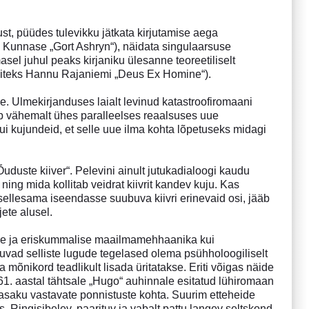
ust, püüdes tulevikku jätkata kirjutamise aega
i Kunnase „Gort Ashryn“), näidata singulaarsuse
sel juhul peaks kirjaniku ülesanne teoreetiliselt
näiteks Hannu Rajaniemi „Deus Ex Homine“).
 Ulmekirjanduses laialt levinud katastroofiromaani
 vähemalt ühes paralleelses reaalsuses uue
ui kujundeid, et selle uue ilma kohta lõpetuseks midagi
uduste kiiver“. Pelevini ainult jutukadialoogi kaudu
ng mida kollitab veidrat kiivrit kandev kuju. Kas
llesama iseendasse suubuva kiivri erinevaid osi, jääb
jete alusel.
nide ja eriskummalise maailmamehhaanika kui
ipuvad selliste lugude tegelased olema psühholoogiliselt
mõnikord teadlikult lisada üritatakse. Eriti võigas näide
1. aastal tähtsale „Hugo“ auhinnale esitatud lühiromaan
saku vastavate ponnistuste kohta. Suurim etteheide
 Ringisibelev, paarituv ja vabalt pattu langev seltskond