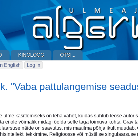
D
KINOLOOG
OTSI...
n English
Log in
k. "Vaba pattulangemise seadu
e ulme käsitlemiseks on teha vahet, kuidas suhtub teose autor
ta ei ole võimalik midagi öelda selle taga toimuva kohta. Gravit
ulaarsuse näide on saavutus, mis maailma põhjalikult muudab. Ch
ehisintellekti tekkimine. Religioosse või müstilise singulaarsus