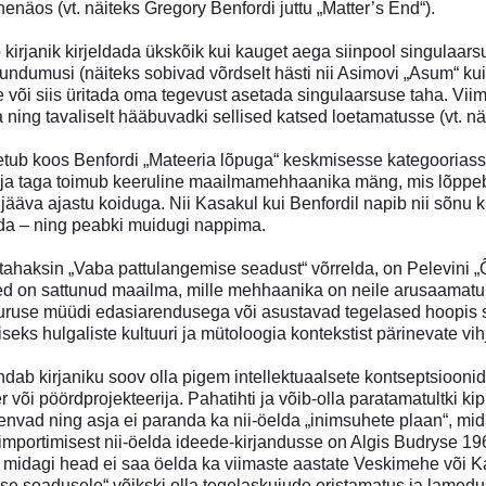
enäos (vt. näiteks Gregory Benfordi juttu „Matter’s End“).
b kirjanik kirjeldada ükskõik kui kauget aega siinpool singulaars
undumusi (näiteks sobivad võrdselt hästi nii Asimovi „Asum“ ku
 või siis üritada oma tegevust asetada singulaarsuse taha. Viima
ning tavaliselt hääbuvadki sellised katsed loetamatusse (vt. 
ub koos Benfordi „Mateeria lõpuga“ keskmisesse kategooriasse.
ja taga toimub keeruline maailmamehhaanika mäng, mis lõppeb
jääva ajastu koiduga. Nii Kasakul kui Benfordil napib nii sõnu k
elda – ning peabki muidugi nappima.
 tahaksin „Vaba pattulangemise seadust“ võrrelda, on Pelevini „Õ
 on sattunud maailma, mille mehhaanika on neile arusaamatu ni
uruse müüdi edasiarendusega või asustavad tegelased hoopis se
seks hulgaliste kultuuri ja mütoloogia kontekstist pärinevate vih
ndab kirjaniku soov olla pigem intellektuaalsete kontseptsioo
 või pöördprojekteerija. Pahatihti ja võib-olla paratamatultki k
vad ning asja ei paranda ka nii-öelda „inimsuhete plaan“, mida 
mportimisest nii-öelda ideede-kirjandusse on Algis Budryse 196
midagi head ei saa öelda ka viimaste aastate Veskimehe või Ka
e seadusele“ võikski olla tegelaskujude eristamatus ja lamedus.