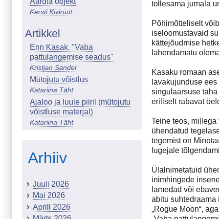
Aardla objekt
tollesama jumala un
Kersti Kivirüüt
Põhimõtteliselt või
Artikkel
iseloomustavaid su
kättejõudmise hetke
Enn Kasak. "Vaba
lahendamatu olema 
pattulangemise seadus"
Kristjan Sander
Kasaku romaan aset
Mütojutu võistlus
lavakujunduse ees 
Katariina Täht
singulaarsuse taha 
eriliselt rabavat ö
Ajaloo ja luule piiril (mütojutu
võistluse materjal)
Teine teos, millega
Katariina Täht
ühendatud tegelased
tegemist on Minota
lugejale tõlgendami
Arhiiv
Ülalnimetatuid ühe
inimhingede insener
Juuli 2026
lamedad või ebaveen
Mai 2026
abitu suhtedraama i
Aprill 2026
„Rogue Moon“, aga 
Märts 2026
„Vaba pattulangemis