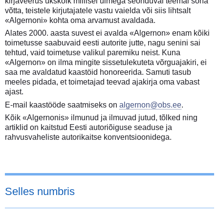
kirjaveerus ükskõik millisel ulmega seonduval teemal sõna
võtta, teistele kirjutajatele vastu vaielda või siis lihtsalt
«Algernoni» kohta oma arvamust avaldada.
Alates 2000. aasta suvest ei avalda «Algernon» enam kõiki
toimetusse saabuvaid eesti autorite jutte, nagu senini sai
tehtud, vaid toimetuse valikul paremiku neist. Kuna
«Algernon» on ilma mingite sissetulekuteta võrguajakiri, ei
saa me avaldatud kaastöid honoreerida. Samuti tasub
meeles pidada, et toimetajad teevad ajakirja oma vabast
ajast.
E-mail kaastööde saatmiseks on
algernon@obs.ee
.
Kõik «Algernonis» ilmunud ja ilmuvad jutud, tõlked ning
artiklid on kaitstud Eesti autoriõiguse seaduse ja
rahvusvaheliste autorikaitse konventsioonidega.
Selles numbris