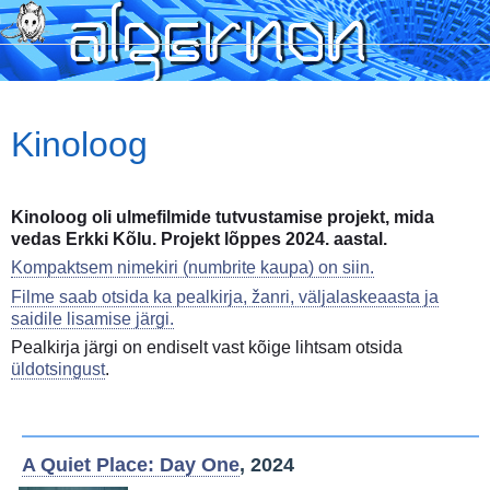
Skip
to
main
content
Kinoloog
Kinoloog oli ulmefilmide tutvustamise projekt, mida
vedas Erkki Kõlu. Projekt lõppes 2024. aastal.
Kompaktsem nimekiri (numbrite kaupa) on siin.
Filme saab otsida ka pealkirja, žanri, väljalaskeaasta ja
saidile lisamise järgi.
Pealkirja järgi on endiselt vast kõige lihtsam otsida
üldotsingust
.
A Quiet Place: Day One
, 2024