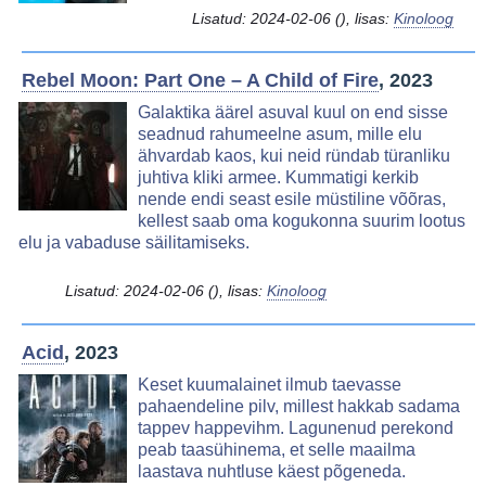
Lisatud:
2024-02-06
(), lisas:
Kinoloog
Rebel Moon: Part One – A Child of Fire
, 2023
Image
Galaktika äärel asuval kuul on end sisse
seadnud rahumeelne asum, mille elu
ähvardab kaos, kui neid ründab türanliku
juhtiva kliki armee. Kummatigi kerkib
nende endi seast esile müstiline võõras,
kellest saab oma kogukonna suurim lootus
elu ja vabaduse säilitamiseks.
Lisatud:
2024-02-06
(), lisas:
Kinoloog
Acid
, 2023
Image
Keset kuumalainet ilmub taevasse
pahaendeline pilv, millest hakkab sadama
tappev happevihm. Lagunenud perekond
peab taasühinema, et selle maailma
laastava nuhtluse käest põgeneda.