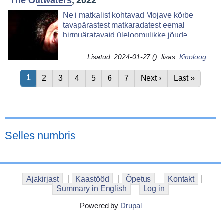
The Outwaters
, 2022
Image
Neli matkalist kohtavad Mojave kõrbe
tavapärastest matkaradatest eemal
hirmuäratavaid üleloomulikke jõude.
Lisatud:
2024-01-27
(), lisas:
Kinoloog
Current page
1
Page
2
Page
3
Page
4
Page
5
Page
6
Page
7
Next page
Next ›
Last page
Last »
Pagination
Selles numbris
Ajakirjast
Kaastööd
Õpetus
Kontakt
Summary in English
Log in
Powered by
Drupal