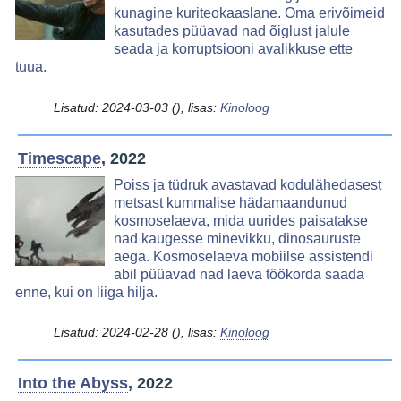
kunagine kuriteokaaslane. Oma erivõimeid
kasutades püüavad nad õiglust jalule
seada ja korruptsiooni avalikkuse ette
tuua.
Lisatud:
2024-03-03
(), lisas:
Kinoloog
Timescape
, 2022
Image
Poiss ja tüdruk avastavad kodulähedasest
metsast kummalise hädamaandunud
kosmoselaeva, mida uurides paisatakse
nad kaugesse minevikku, dinosauruste
aega. Kosmoselaeva mobiilse assistendi
abil püüavad nad laeva töökorda saada
enne, kui on liiga hilja.
Lisatud:
2024-02-28
(), lisas:
Kinoloog
Into the Abyss
, 2022