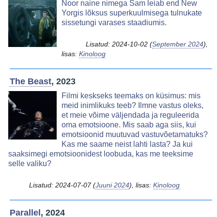
Image
Noor naine nimega Sam leiab end New
Yorgis lõksus superkuulmisega tulnukate
sissetungi varases staadiumis.
Lisatud:
2024-10-02
(
September 2024
),
lisas:
Kinoloog
The Beast
, 2023
Image
Filmi keskseks teemaks on küsimus: mis
meid inimlikuks teeb? Ilmne vastus oleks,
et meie võime väljendada ja reguleerida
oma emotsioone. Mis saab aga siis, kui
emotsioonid muutuvad vastuvõetamatuks?
Kas me saame neist lahti lasta? Ja kui
saaksimegi emotsioonidest loobuda, kas me teeksime
selle valiku?
Lisatud:
2024-07-07
(
Juuni 2024
), lisas:
Kinoloog
Parallel
, 2024