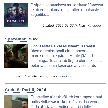
Image
Pisipoja kaotamisest muserdatud Vanessa
leiab end ootamatult paralleelreaalsuste
segadikus.
Lisatud:
2024-03-08
(), lisas:
Kinoloog
Spaceman
, 2024
Image
Pool aastat Päikesesüsteemi äärealal
ühemehemissioonil olnud astronaut
muretseb suhte pärast Maale jäänud
kallimaga. Teda aitab ürgne olend, kelle ta
ootamatult oma kosmoselaevast leiab.
Lisatud:
2024-03-06
(), lisas:
Kinoloog
Code 8: Part II
, 2024
Image
Teismeline tüdruk võitleb korrumpeerunud
politseinike vastu, kes mõrvasid ta venna.
Teda abistavad endine vang ja tolle