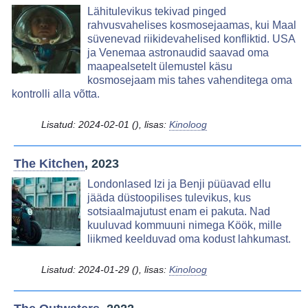
Image
Lähitulevikus tekivad pinged
rahvusvahelises kosmosejaamas, kui Maal
süvenevad riikidevahelised konfliktid. USA
ja Venemaa astronaudid saavad oma
maapealsetelt ülemustel käsu
kosmosejaam mis tahes vahenditega oma
kontrolli alla võtta.
Lisatud:
2024-02-01
(), lisas:
Kinoloog
The Kitchen
, 2023
Image
Londonlased Izi ja Benji püüavad ellu
jääda düstoopilises tulevikus, kus
sotsiaalmajutust enam ei pakuta. Nad
kuuluvad kommuuni nimega Köök, mille
liikmed keelduvad oma kodust lahkumast.
Lisatud:
2024-01-29
(), lisas:
Kinoloog