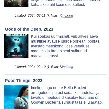
kohatakse üht kosmose-kultust.
Lisatud:
2024-02-11
(), lisas:
Kinoloog
Gods of the Deep
, 2023
Image
Kui söakas uurimisretk viib allveelaeva
müstilise avause juurde ookeani põhjas,
avastab meeskond iidse veealuse
maailma ja äratab seal suikunud
maavälise rassi.
Lisatud:
2024-02-10
(), lisas:
Kinoloog
Poor Things
, 2023
Image
Imeline lugu noore Bella Baxteri
arenguteest pärast seda, kui andekas ja
tavatuid meetodeid kasutav teadlane dr.
Godwin Baxter ta surnust taas ellu äratab.