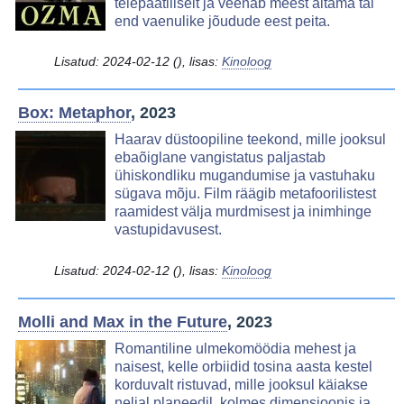
telepaatiliselt ja veenab meest aitama tal
end vaenulike jõudude eest peita.
Lisatud:
2024-02-12
(), lisas:
Kinoloog
Box: Metaphor
, 2023
Image
Haarav düstoopiline teekond, mille jooksul
ebaõiglane vangistatus paljastab
ühiskondliku mugandumise ja vastuhaku
sügava mõju. Film räägib metafoorilistest
raamidest välja murdmisest ja inimhinge
vastupidavusest.
Lisatud:
2024-02-12
(), lisas:
Kinoloog
Molli and Max in the Future
, 2023
Image
Romantiline ulmekomöödia mehest ja
naisest, kelle orbiidid tosina aasta kestel
korduvalt ristuvad, mille jooksul käiakse
neljal planeedil, kolmes dimensioonis ja