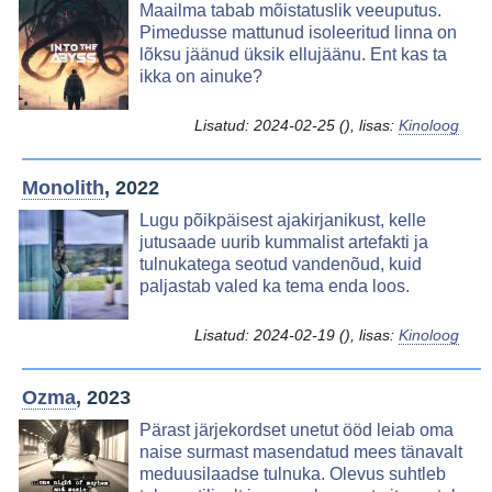
Image
Maailma tabab mõistatuslik veeuputus.
Pimedusse mattunud isoleeritud linna on
lõksu jäänud üksik ellujäänu. Ent kas ta
ikka on ainuke?
Lisatud:
2024-02-25
(), lisas:
Kinoloog
Monolith
, 2022
Image
Lugu põikpäisest ajakirjanikust, kelle
jutusaade uurib kummalist artefakti ja
tulnukatega seotud vandenõud, kuid
paljastab valed ka tema enda loos.
Lisatud:
2024-02-19
(), lisas:
Kinoloog
Ozma
, 2023
Image
Pärast järjekordset unetut ööd leiab oma
naise surmast masendatud mees tänavalt
meduusilaadse tulnuka. Olevus suhtleb