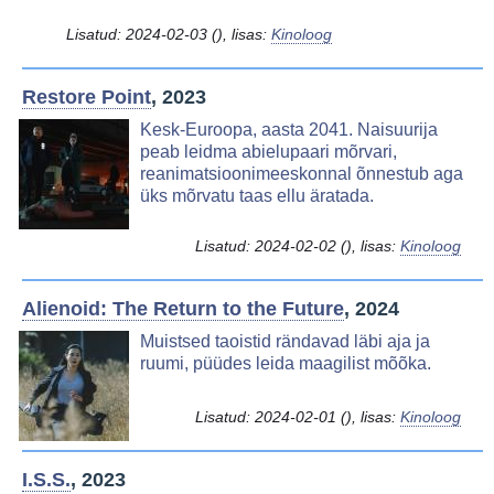
Lisatud:
2024-02-03
(), lisas:
Kinoloog
Restore Point
, 2023
Image
Kesk-Euroopa, aasta 2041. Naisuurija
peab leidma abielupaari mõrvari,
reanimatsioonimeeskonnal õnnestub aga
üks mõrvatu taas ellu äratada.
Lisatud:
2024-02-02
(), lisas:
Kinoloog
Alienoid: The Return to the Future
, 2024
Image
Muistsed taoistid rändavad läbi aja ja
ruumi, püüdes leida maagilist mõõka.
Lisatud:
2024-02-01
(), lisas:
Kinoloog
I.S.S.
, 2023