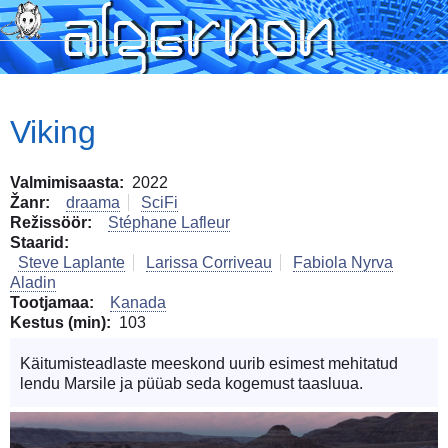
Skip
to
main
content
Viking
Valmimisaasta
2022
Žanr
draama
SciFi
Režissöör
Stéphane Lafleur
Staarid
Steve Laplante
Larissa Corriveau
Fabiola Nyrva
Aladin
Tootjamaa
Kanada
Kestus (min)
103
Käitumisteadlaste meeskond uurib esimest mehitatud
lendu Marsile ja püüab seda kogemust taasluua.
Image