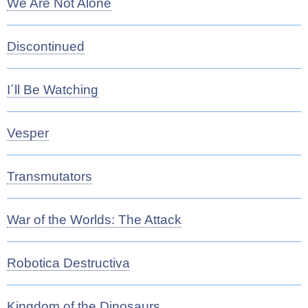
We Are Not Alone
Discontinued
I´ll Be Watching
Vesper
Transmutators
War of the Worlds: The Attack
Robotica Destructiva
Kingdom of the Dinosaurs