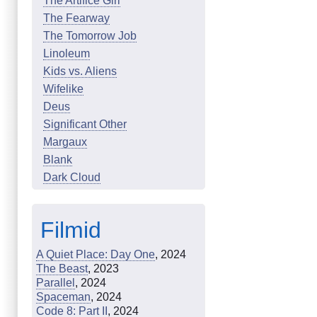
The Artifice Girl
The Fearway
The Tomorrow Job
Linoleum
Kids vs. Aliens
Wifelike
Deus
Significant Other
Margaux
Blank
Dark Cloud
Filmid
A Quiet Place: Day One
, 2024
The Beast
, 2023
Parallel
, 2024
Spaceman
, 2024
Code 8: Part II
, 2024