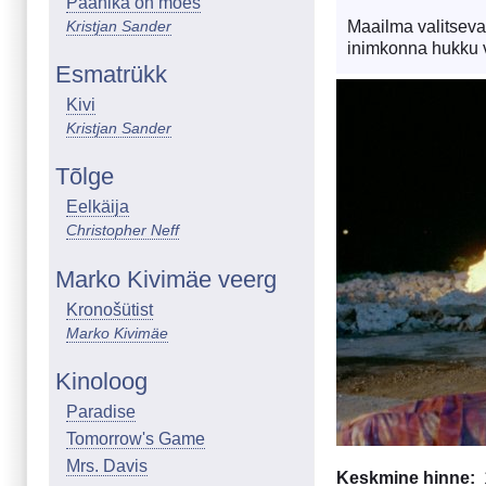
Paanika on moes
Kristjan Sander
Maailma valitseva
inimkonna hukku v
Esmatrükk
Image
Kivi
Kristjan Sander
Tõlge
Eelkäija
Christopher Neff
Marko Kivimäe veerg
Kronošütist
Marko Kivimäe
Kinoloog
Paradise
Tomorrow's Game
Mrs. Davis
Keskmine hinne