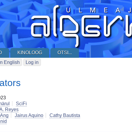
D
KINOLOOG
OTSI...
n English
Log in
ators
023
märul
SciFi
 A. Reyes
 Ang
Jairus Aquino
Cathy Bautista
inid