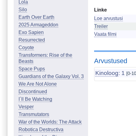
Lola
Silo
Linke
Earth Over Earth
Loe arvustusi
2025 Armageddon
Treiler
Exo Sapien
Vaata filmi
Resurrected
Coyote
Transformers: Rise of the
Arvustused
Beasts
Space Pups
Kinoloog
: 1
[0-10
Guardians of the Galaxy Vol. 3
We Are Not Alone
Discontinued
I´ll Be Watching
Vesper
Transmutators
War of the Worlds: The Attack
Robotica Destructiva