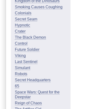
Kingdom of the Dinosaurs
Smoking Causes Coughing
Colonials
Secret Seam
Hypnotic
Crater
The Black Demon
Control
Future Soldier
Viking
Last Sentinel
Simulant
Robots
Secret Headquarters
65
Space Wars: Quest for the
Deepstar
Reign of Chaos