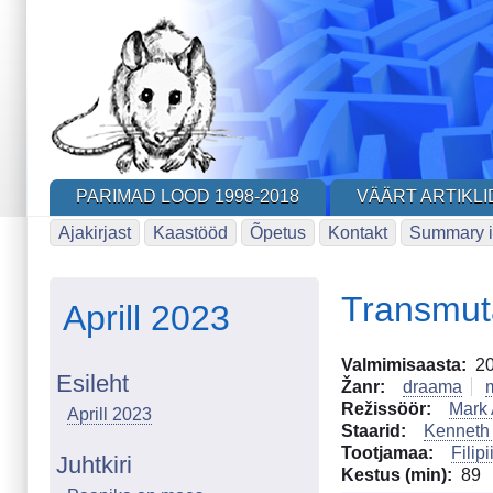
Skip
to
main
content
PARIMAD LOOD 1998-2018
VÄÄRT ARTIKLI
Ajakirjast
Kaastööd
Õpetus
Kontakt
Summary i
Transmut
Aprill 2023
Valmimisaasta
2
Esileht
Žanr
draama
Režissöör
Mark
Aprill 2023
Staarid
Kenneth
Tootjamaa
Filipi
Juhtkiri
Kestus (min)
89