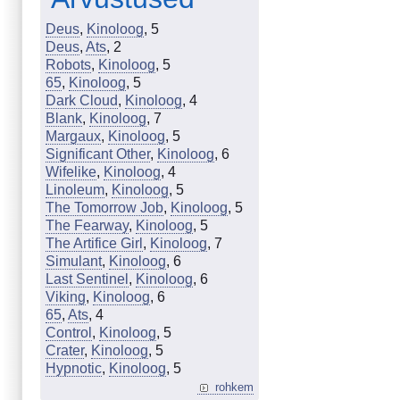
Deus
,
Kinoloog
, 5
Deus
,
Ats
, 2
Robots
,
Kinoloog
, 5
65
,
Kinoloog
, 5
Dark Cloud
,
Kinoloog
, 4
Blank
,
Kinoloog
, 7
Margaux
,
Kinoloog
, 5
Significant Other
,
Kinoloog
, 6
Wifelike
,
Kinoloog
, 4
Linoleum
,
Kinoloog
, 5
The Tomorrow Job
,
Kinoloog
, 5
The Fearway
,
Kinoloog
, 5
The Artifice Girl
,
Kinoloog
, 7
Simulant
,
Kinoloog
, 6
Last Sentinel
,
Kinoloog
, 6
Viking
,
Kinoloog
, 6
65
,
Ats
, 4
Control
,
Kinoloog
, 5
Crater
,
Kinoloog
, 5
Hypnotic
,
Kinoloog
, 5
rohkem