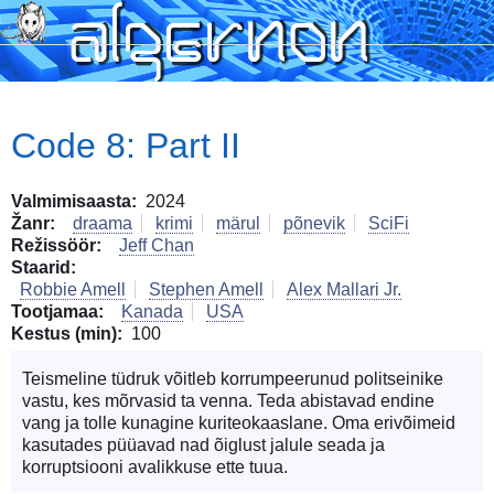
Skip
to
main
content
Code 8: Part II
Valmimisaasta
2024
Žanr
draama
krimi
märul
põnevik
SciFi
Režissöör
Jeff Chan
Staarid
Robbie Amell
Stephen Amell
Alex Mallari Jr.
Tootjamaa
Kanada
USA
Kestus (min)
100
Teismeline tüdruk võitleb korrumpeerunud politseinike
vastu, kes mõrvasid ta venna. Teda abistavad endine
vang ja tolle kunagine kuriteokaaslane. Oma erivõimeid
kasutades püüavad nad õiglust jalule seada ja
korruptsiooni avalikkuse ette tuua.