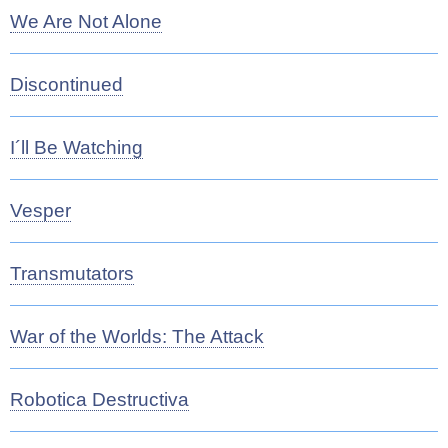
We Are Not Alone
Discontinued
I´ll Be Watching
Vesper
Transmutators
War of the Worlds: The Attack
Robotica Destructiva