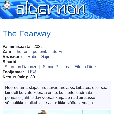
Skip
to
main
content
The Fearway
Valmimisaasta
2023
Žanr
horror
põnevik
SciFi
Režissöör
Robert Gajic
Staarid
Shannon Dalonzo
Simon Phillips
Eileen Dietz
Tootjamaa
USA
Kestus (min)
80
Noored armastajad muutuvad ärevaks, taibates, et ei saa
kiirteelt kõrvale keerata enne, kui neile teadmata
põhjustel jahti pidav võõras karjatab nad ainsasse
võimalikku sihtkohta – saatuslikku võõrastemajja.
Image