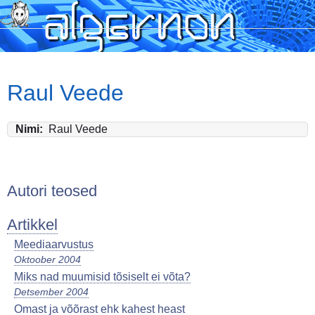
Skip
to
main
content
Raul Veede
Nimi
Raul Veede
Autori teosed
Artikkel
Meediaarvustus
Oktoober 2004
Miks nad muumisid tõsiselt ei võta?
Detsember 2004
Omast ja võõrast ehk kahest heast