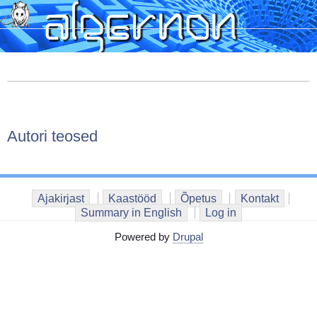
Skip
to
main
content
Autori teosed
Ajakirjast
Kaastööd
Õpetus
Kontakt
Summary in English
Log in
Powered by
Drupal