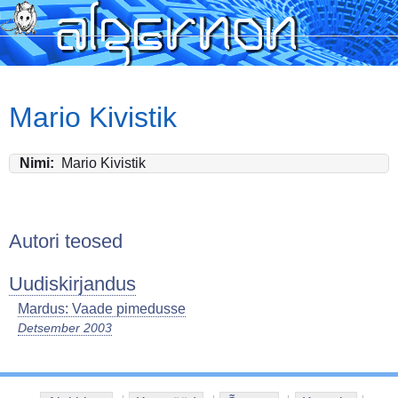
Skip
to
main
content
Mario Kivistik
Nimi
Mario Kivistik
Autori teosed
Uudiskirjandus
Mardus: Vaade pimedusse
Detsember 2003