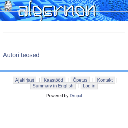
Skip
to
main
content
Autori teosed
Ajakirjast
Kaastööd
Õpetus
Kontakt
Summary in English
Log in
Powered by
Drupal