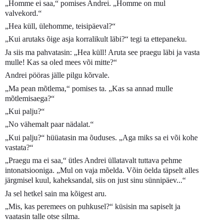
„Homme ei saa,“ pomises Andrei. „Homme on mul
valvekord.“
„Hea küll, ülehomme, teisipäeval?“
„Kui arutaks õige asja korralikult läbi?“ tegi ta ettepaneku.
Ja siis ma pahvatasin: „Hea küll! Aruta see praegu läbi ja vasta
mulle! Kas sa oled mees või mitte?“
Andrei pööras jälle pilgu kõrvale.
„Ma pean mõtlema,“ pomises ta. „Kas sa annad mulle
mõtlemisaega?“
„Kui palju?“
„No vähemalt paar nädalat.“
„Kui palju?“ hüüatasin ma õuduses. „Aga miks sa ei või kohe
vastata?“
„Praegu ma ei saa,“ ütles Andrei üllatavalt tuttava pehme
intonatsiooniga. „Mul on vaja mõelda. Võin öelda täpselt alles
järgmisel kuul, kaheksandal, siis on just sinu sünnipäev...“
Ja sel hetkel sain ma kõigest aru.
„Mis, kas peremees on puhkusel?“ küsisin ma sapiselt ja
vaatasin talle otse silma.