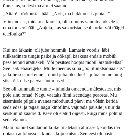
õnnestus, sellest ma aru ei saanud.
„Aitäh!“ rõõmustas hääl. „Noh, ma hakkan siis pihta...“
Viimane asi, mida ma kuulsin, oli koputus vannitoa uksele ja
ema torisev hääl: „Anjuta, kas sa kuristad seal kurku või räägid
telefoniga?“
Kui ma ärkasin, oli juba hommik. Lamasin voodis, läbi
tüllkardinate tungis päike ja öökapil kääksus endale mobiili
pesa teinud äratuskell. Või pesitses hoopis mobiil äratuskellas?
See jääb ebaselgeks. Mulle meenus sõna „polüfunktsionaalsus“
ja kohe seejärel eilne – nüüd juba üleeilne! – jutuajamine ning
siis kõik eilse päeva sündmused.
See oli kummaline tunne – tuhnida omaenda mälestustes, mis
pole sinu omad. Nagu vaataks filmi iseendaga peaosas. Mu
sisemisele pilgule avanes möödunud päev: ma võisin kerida
seda edasi ja tagasi nagu kinofilmi, vajutada pausile ja uurida
seiskunud kaadreid. Päev oli elatud õigesti, kuigi mina polnud
seda elanud.
Mälu polnud säilitanud kõike: mäletasin ähmaselt, kuidas ma
ootasin autobussi ja kuidas koju sõitsin. See-eest oli hästi