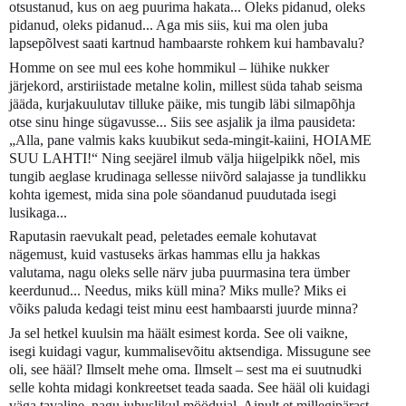
otsustanud, kus on aeg puurima hakata... Oleks pidanud, oleks
pidanud, oleks pidanud... Aga mis siis, kui ma olen juba
lapsepõlvest saati kartnud hambaarste rohkem kui hambavalu?
Homme on see mul ees kohe hommikul – lühike nukker
järjekord, arstiriistade metalne kolin, millest süda tahab seisma
jääda, kurjakuulutav tilluke päike, mis tungib läbi silmapõhja
otse sinu hinge sügavusse... Siis see asjalik ja ilma pausideta:
„Alla, pane valmis kaks kuubikut seda-mingit-kaiini, HOIAME
SUU LAHTI!“ Ning seejärel ilmub välja hiigelpikk nõel, mis
tungib aeglase krudinaga sellesse niivõrd salajasse ja tundlikku
kohta igemest, mida sina pole söandanud puudutada isegi
lusikaga...
Raputasin raevukalt pead, peletades eemale kohutavat
nägemust, kuid vastuseks ärkas hammas ellu ja hakkas
valutama, nagu oleks selle närv juba puurmasina tera ümber
keerdunud... Needus, miks küll mina? Miks mulle? Miks ei
võiks paluda kedagi teist minu eest hambaarsti juurde minna?
Ja sel hetkel kuulsin ma häält esimest korda. See oli vaikne,
isegi kuidagi vagur, kummalisevõitu aktsendiga. Missugune see
oli, see hääl? Ilmselt mehe oma. Ilmselt – sest ma ei suutnudki
selle kohta midagi konkreetset teada saada. See hääl oli kuidagi
väga tavaline, nagu juhuslikul möödujal. Ainult et millegipärast