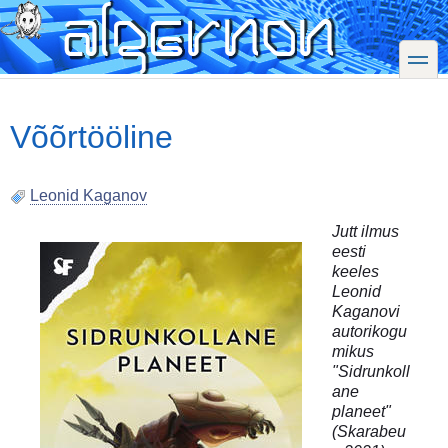
Skip
to
main
toggle
content
Võõrtööline
Leonid Kaganov
Jutt ilmus
eesti
keeles
Leonid
Kaganovi
autorikogu
mikus
"Sidrunkoll
ane
planeet"
(Skarabeu