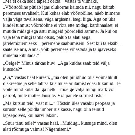
„Ma ei oska seda täpselt öelda,“ vastas ta viimaks.
„Võõrtööline püüab igas olukorras käituda nii, nagu käitub
peremees tavaliselt. Kui kehas elab võõrtööline, näeb inimene
välja väga tavalisena, väga argisena, isegi liiga. Aga on üks
kindel tunnus: võõrtööline ei võta ette midagi kardinaalset, ei
muuda midagi ega astu mingeid pöördelisi samme. Ja kui on
vaja teha mingi tähtis otsus, palub ta alati aega
järelemõtlemiseks – peremehe saabumiseni. Sest kui ta eksib –
saate ise aru, Anna, võib peremees vihastada ja ta igaveseks
minema kihutada.“
„Öelge!“ Minus tärkas huvi. „Aga kuidas saab teid välja
kutsuda?“
„Oi,“ vastas hääl kiiresti, „ma olen püüdnud olla võimalikult
diskreetne ja selle tähtsa küsimuse arutamist edasi lükanud. Te
võite mind kutsuda iga hetk – mõelge välja mingi märk või
parool, mille mõttes lausute. Või panete sõrmed risti.“
„Ma kutsun teid, vaat nii...“ Tõstsin üles vasaku peopesa ja
surusin selle pöidla ümber rusikasse, nagu olin teinud
lapsepõlves, kui närvi läksin.
„Suur tänu teile!“ vastas hääl. „Muidugi, kutsuge mind, olen
alati rõõmuga valmis! Nägemiseni.“