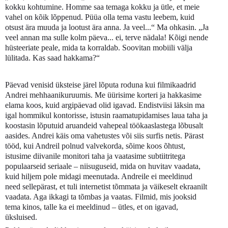
kokku kohtumine. Homme saa temaga kokku ja ütle, et meie
vahel on kõik lõppenud. Püüa olla tema vastu leebem, kuid
otsust ära muuda ja lootust ära anna. Ja veel...“ Ma ohkasin. „Ja
veel annan ma sulle kolm päeva... ei, terve nädala! Kõigi nende
hüsteeriate peale, mida ta korraldab. Soovitan mobiili välja
lülitada. Kas saad hakkama?“
Päevad venisid üksteise järel lõputa roduna kui filmikaadrid
Andrei mehhaanikuruumis. Me üürisime korteri ja hakkasime
elama koos, kuid argipäevad olid igavad. Endistviisi läksin ma
igal hommikul kontorisse, istusin raamatupidamises laua taha ja
koostasin lõputuid aruandeid vahepeal töökaaslastega lõbusalt
aasides. Andrei käis oma vahetustes või siis surfis netis. Pärast
tööd, kui Andreil polnud valvekorda, sõime koos õhtust,
istusime diivanile monitori taha ja vaatasime subtiitritega
populaarseid seriaale – niisuguseid, mida on huvitav vaadata,
kuid hiljem pole midagi meenutada. Andreile ei meeldinud
need sellepärast, et tuli internetist tõmmata ja väikeselt ekraanilt
vaadata. Aga ikkagi ta tõmbas ja vaatas. Filmid, mis jooksid
tema kinos, talle ka ei meeldinud – ütles, et on igavad,
üksluised.