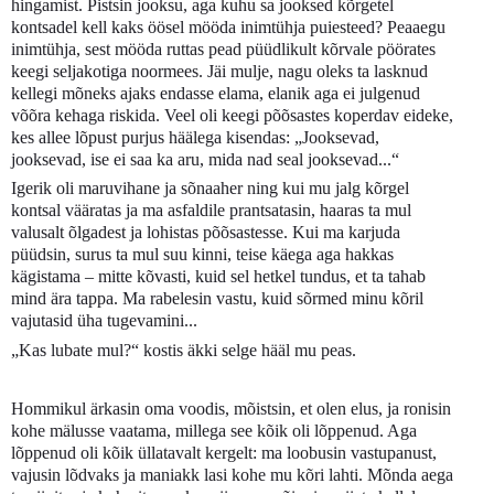
hingamist. Pistsin jooksu, aga kuhu sa jooksed kõrgetel
kontsadel kell kaks öösel mööda inimtühja puiesteed? Peaaegu
inimtühja, sest mööda ruttas pead püüdlikult kõrvale pöörates
keegi seljakotiga noormees. Jäi mulje, nagu oleks ta lasknud
kellegi mõneks ajaks endasse elama, elanik aga ei julgenud
võõra kehaga riskida. Veel oli keegi põõsastes koperdav eideke,
kes allee lõpust purjus häälega kisendas: „Jooksevad,
jooksevad, ise ei saa ka aru, mida nad seal jooksevad...“
Igerik oli maruvihane ja sõnaaher ning kui mu jalg kõrgel
kontsal vääratas ja ma asfaldile prantsatasin, haaras ta mul
valusalt õlgadest ja lohistas põõsastesse. Kui ma karjuda
püüdsin, surus ta mul suu kinni, teise käega aga hakkas
kägistama – mitte kõvasti, kuid sel hetkel tundus, et ta tahab
mind ära tappa. Ma rabelesin vastu, kuid sõrmed minu kõril
vajutasid üha tugevamini...
„Kas lubate mul?“ kostis äkki selge hääl mu peas.
Hommikul ärkasin oma voodis, mõistsin, et olen elus, ja ronisin
kohe mälusse vaatama, millega see kõik oli lõppenud. Aga
lõppenud oli kõik üllatavalt kergelt: ma loobusin vastupanust,
vajusin lõdvaks ja maniakk lasi kohe mu kõri lahti. Mõnda aega