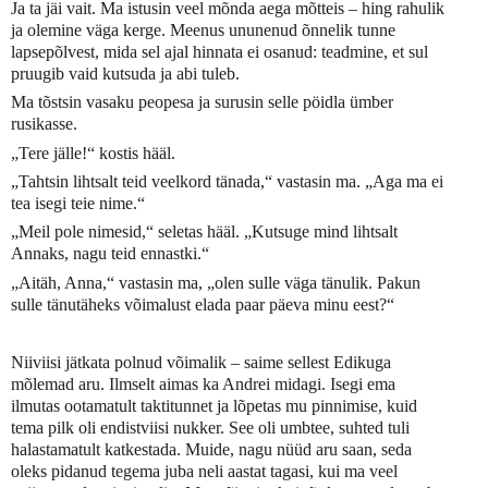
Ja ta jäi vait. Ma istusin veel mõnda aega mõtteis – hing rahulik
ja olemine väga kerge. Meenus ununenud õnnelik tunne
lapsepõlvest, mida sel ajal hinnata ei osanud: teadmine, et sul
pruugib vaid kutsuda ja abi tuleb.
Ma tõstsin vasaku peopesa ja surusin selle pöidla ümber
rusikasse.
„Tere jälle!“ kostis hääl.
„Tahtsin lihtsalt teid veelkord tänada,“ vastasin ma. „Aga ma ei
tea isegi teie nime.“
„Meil pole nimesid,“ seletas hääl. „Kutsuge mind lihtsalt
Annaks, nagu teid ennastki.“
„Aitäh, Anna,“ vastasin ma, „olen sulle väga tänulik. Pakun
sulle tänutäheks võimalust elada paar päeva minu eest?“
Niiviisi jätkata polnud võimalik – saime sellest Edikuga
mõlemad aru. Ilmselt aimas ka Andrei midagi. Isegi ema
ilmutas ootamatult taktitunnet ja lõpetas mu pinnimise, kuid
tema pilk oli endistviisi nukker. See oli umbtee, suhted tuli
halastamatult katkestada. Muide, nagu nüüd aru saan, seda
oleks pidanud tegema juba neli aastat tagasi, kui ma veel