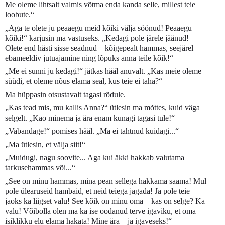
Me oleme lihtsalt valmis võtma enda kanda selle, millest teie
loobute.“
„Aga te olete ju peaaegu meid kõiki välja söönud! Peaaegu
kõiki!“ karjusin ma vastuseks. „Kedagi pole järele jäänud!
Olete end hästi sisse seadnud – kõigepealt hammas, seejärel
ebameeldiv jutuajamine ning lõpuks anna teile kõik!“
„Me ei sunni ju kedagi!“ jätkas hääl anuvalt. „Kas meie oleme
süüdi, et oleme nõus elama seal, kus teie ei taha?“
Ma hüppasin otsustavalt tagasi rõdule.
„Kas tead mis, mu kallis Anna?“ ütlesin ma mõttes, kuid väga
selgelt. „Kao minema ja ära enam kunagi tagasi tule!“
„Vabandage!“ pomises hääl. „Ma ei tahtnud kuidagi...“
„Ma ütlesin, et välja siit!“
„Muidugi, nagu soovite... Aga kui äkki hakkab valutama
tarkusehammas või...“
„See on minu hammas, mina pean sellega hakkama saama! Mul
pole ülearuseid hambaid, et neid teiega jagada! Ja pole teie
jaoks ka liigset valu! See kõik on minu oma – kas on selge? Ka
valu! Võibolla olen ma ka ise oodanud terve igaviku, et oma
isiklikku elu elama hakata! Mine ära – ja igaveseks!“