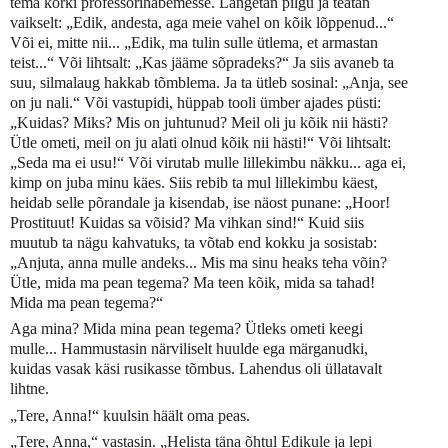
tema kõrki professorihabemesse. Langetan pilgu ja teatan
vaikselt: „Edik, andesta, aga meie vahel on kõik lõppenud...“
Või ei, mitte nii... „Edik, ma tulin sulle ütlema, et armastan
teist...“ Või lihtsalt: „Kas jääme sõpradeks?“ Ja siis avaneb ta
suu, silmalaug hakkab tõmblema. Ja ta ütleb sosinal: „Anja, see
on ju nali.“ Või vastupidi, hüppab tooli ümber ajades püsti:
„Kuidas? Miks? Mis on juhtunud? Meil oli ju kõik nii hästi?
Ütle ometi, meil on ju alati olnud kõik nii hästi!“ Või lihtsalt:
„Seda ma ei usu!“ Või virutab mulle lillekimbu näkku... aga ei,
kimp on juba minu käes. Siis rebib ta mul lillekimbu käest,
heidab selle põrandale ja kisendab, ise näost punane: „Hoor!
Prostituut! Kuidas sa võisid? Ma vihkan sind!“ Kuid siis
muutub ta nägu kahvatuks, ta võtab end kokku ja sosistab:
„Anjuta, anna mulle andeks... Mis ma sinu heaks teha võin?
Ütle, mida ma pean tegema? Ma teen kõik, mida sa tahad!
Mida ma pean tegema?“
Aga mina? Mida mina pean tegema? Ütleks ometi keegi
mulle... Hammustasin närviliselt huulde ega märganudki,
kuidas vasak käsi rusikasse tõmbus. Lahendus oli üllatavalt
lihtne.
„Tere, Anna!“ kuulsin häält oma peas.
„Tere, Anna,“ vastasin. „Helista täna õhtul Edikule ja lepi