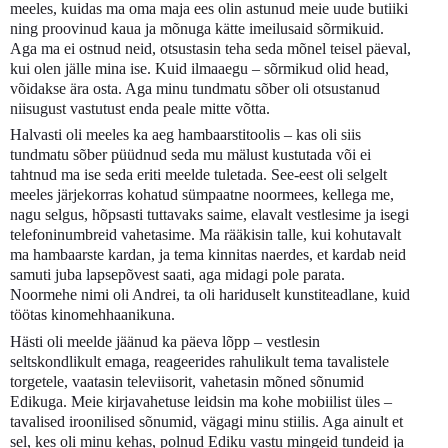
meeles, kuidas ma oma maja ees olin astunud meie uude butiiki
ning proovinud kaua ja mõnuga kätte imeilusaid sõrmikuid.
Aga ma ei ostnud neid, otsustasin teha seda mõnel teisel päeval,
kui olen jälle mina ise. Kuid ilmaaegu – sõrmikud olid head,
võidakse ära osta. Aga minu tundmatu sõber oli otsustanud
niisugust vastutust enda peale mitte võtta.
Halvasti oli meeles ka aeg hambaarstitoolis – kas oli siis
tundmatu sõber püüdnud seda mu mälust kustutada või ei
tahtnud ma ise seda eriti meelde tuletada. See-eest oli selgelt
meeles järjekorras kohatud sümpaatne noormees, kellega me,
nagu selgus, hõpsasti tuttavaks saime, elavalt vestlesime ja isegi
telefoninumbreid vahetasime. Ma rääkisin talle, kui kohutavalt
ma hambaarste kardan, ja tema kinnitas naerdes, et kardab neid
samuti juba lapsepõvest saati, aga midagi pole parata.
Noormehe nimi oli Andrei, ta oli hariduselt kunstiteadlane, kuid
töötas kinomehhaanikuna.
Hästi oli meelde jäänud ka päeva lõpp – vestlesin
seltskondlikult emaga, reageerides rahulikult tema tavalistele
torgetele, vaatasin televiisorit, vahetasin mõned sõnumid
Edikuga. Meie kirjavahetuse leidsin ma kohe mobiilist üles –
tavalised iroonilised sõnumid, vägagi minu stiilis. Aga ainult et
sel, kes oli minu kehas, polnud Ediku vastu mingeid tundeid ja