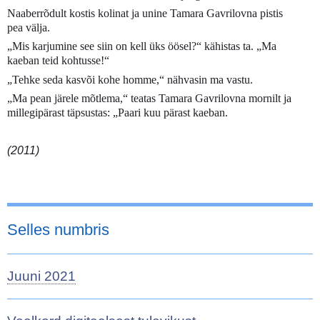
Naaberrõdult kostis kolinat ja unine Tamara Gavrilovna pistis
pea välja.
„Mis karjumine see siin on kell üks öösel?“ kähistas ta. „Ma
kaeban teid kohtusse!“
„Tehke seda kasvõi kohe homme,“ nähvasin ma vastu.
„Ma pean järele mõtlema,“ teatas Tamara Gavrilovna mornilt ja
millegipärast täpsustas: „Paari kuu pärast kaeban.
(2011)
Selles numbris
Juuni 2021