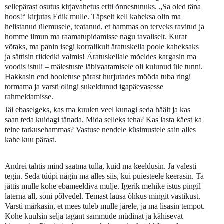
sellepärast osutus kirjavahetus eriti õnnestunuks. „Sa oled täna
hoos!“ kirjutas Edik mulle. Täpselt kell kaheksa olin ma
helistanud ülemusele, teatanud, et hammas on terveks ravitud ja
homme ilmun ma raamatupidamisse nagu tavaliselt. Kurat
võtaks, ma panin isegi korralikult äratuskella poole kaheksaks
ja sättisin riidedki valmis! Äratuskellale mõeldes kargasin ma
voodis istuli – mälestuste läbivaatamisele oli kulunud üle tunni.
Hakkasin end hooletuse pärast hurjutades mööda tuba ringi
tormama ja varsti olingi sukeldunud igapäevasesse
rahmeldamisse.
Jäi ebaselgeks, kas ma kuulen veel kunagi seda häält ja kas
saan teda kuidagi tänada. Mida selleks teha? Kas lasta käest ka
teine tarkusehammas? Vastuse nendele küsimustele sain alles
kahe kuu pärast.
Andrei tahtis mind saatma tulla, kuid ma keeldusin. Ja valesti
tegin. Seda tüüpi nägin ma alles siis, kui puiesteele keerasin. Ta
jättis mulle kohe ebameeldiva mulje. Igerik mehike istus pingil
laterna all, soni põlvedel. Temast lausa õhkus mingit vastikust.
Varsti märkasin, et mees tuleb mulle järele, ja ma lisasin tempot.
Kohe kuulsin selja tagant sammude müdinat ja kähisevat