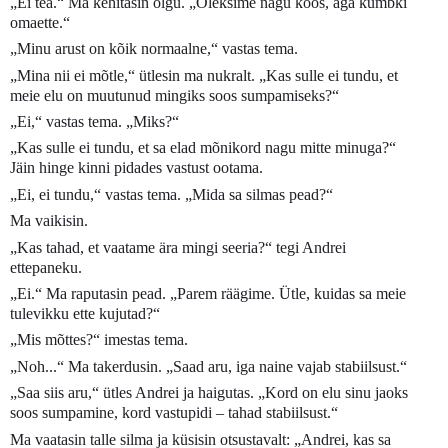
„Ei tea.“ Ma kehitasin õlgu. „Oleksime nagu koos, aga kumbki
omaette.“
„Minu arust on kõik normaalne,“ vastas tema.
„Mina nii ei mõtle,“ ütlesin ma nukralt. „Kas sulle ei tundu, et
meie elu on muutunud mingiks soos sumpamiseks?“
„Ei,“ vastas tema. „Miks?“
„Kas sulle ei tundu, et sa elad mõnikord nagu mitte minuga?“
Jäin hinge kinni pidades vastust ootama.
„Ei, ei tundu,“ vastas tema. „Mida sa silmas pead?“
Ma vaikisin.
„Kas tahad, et vaatame ära mingi seeria?“ tegi Andrei
ettepaneku.
„Ei.“ Ma raputasin pead. „Parem räägime. Ütle, kuidas sa meie
tulevikku ette kujutad?“
„Mis mõttes?“ imestas tema.
„Noh...“ Ma takerdusin. „Saad aru, iga naine vajab stabiilsust.“
„Saa siis aru,“ ütles Andrei ja haigutas. „Kord on elu sinu jaoks
soos sumpamine, kord vastupidi – tahad stabiilsust.“
Ma vaatasin talle silma ja küsisin otsustavalt: „Andrei, kas sa