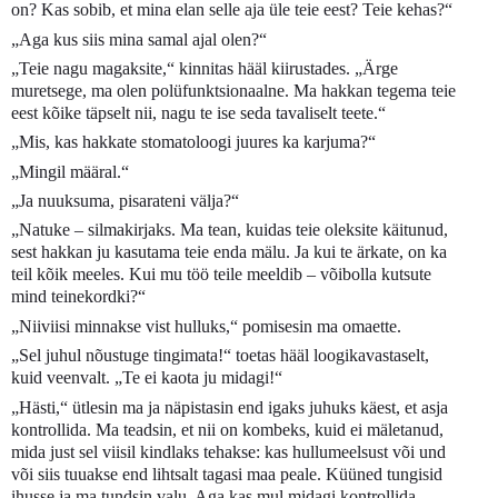
on? Kas sobib, et mina elan selle aja üle teie eest? Teie kehas?“
„Aga kus siis mina samal ajal olen?“
„Teie nagu magaksite,“ kinnitas hääl kiirustades. „Ärge
muretsege, ma olen polüfunktsionaalne. Ma hakkan tegema teie
eest kõike täpselt nii, nagu te ise seda tavaliselt teete.“
„Mis, kas hakkate stomatoloogi juures ka karjuma?“
„Mingil määral.“
„Ja nuuksuma, pisarateni välja?“
„Natuke – silmakirjaks. Ma tean, kuidas teie oleksite käitunud,
sest hakkan ju kasutama teie enda mälu. Ja kui te ärkate, on ka
teil kõik meeles. Kui mu töö teile meeldib – võibolla kutsute
mind teinekordki?“
„Niiviisi minnakse vist hulluks,“ pomisesin ma omaette.
„Sel juhul nõustuge tingimata!“ toetas hääl loogikavastaselt,
kuid veenvalt. „Te ei kaota ju midagi!“
„Hästi,“ ütlesin ma ja näpistasin end igaks juhuks käest, et asja
kontrollida. Ma teadsin, et nii on kombeks, kuid ei mäletanud,
mida just sel viisil kindlaks tehakse: kas hullumeelsust või und
või siis tuuakse end lihtsalt tagasi maa peale. Küüned tungisid
ihusse ja ma tundsin valu. Aga kas mul midagi kontrollida