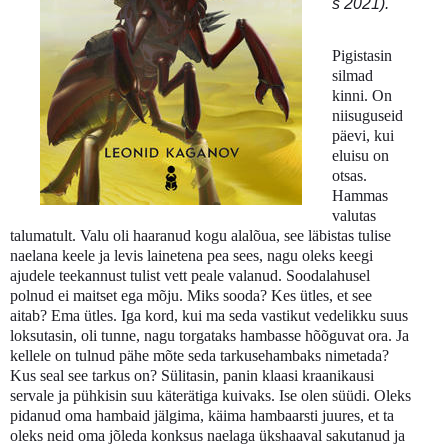
s 2021).
Pigistasin
silmad
kinni. On
niisuguseid
päevi, kui
eluisu on
otsas.
Hammas
valutas
talumatult. Valu oli haaranud kogu alalõua, see läbistas tulise
naelana keele ja levis lainetena pea sees, nagu oleks keegi
ajudele teekannust tulist vett peale valanud. Soodalahusel
polnud ei maitset ega mõju. Miks sooda? Kes ütles, et see
aitab? Ema ütles. Iga kord, kui ma seda vastikut vedelikku suus
loksutasin, oli tunne, nagu torgataks hambasse hõõguvat ora. Ja
kellele on tulnud pähe mõte seda tarkusehambaks nimetada?
Kus seal see tarkus on? Sülitasin, panin klaasi kraanikausi
servale ja pühkisin suu käterätiga kuivaks. Ise olen süüdi. Oleks
pidanud oma hambaid jälgima, käima hambaarsti juures, et ta
oleks neid oma jõleda konksus naelaga ükshaaval sakutanud ja