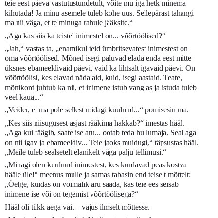
teie eest päeva vastutustundetult, võite mu iga hetk minema
kihutada! Ja minu asemele tuleb kohe uus. Sellepärast tahangi
ma nii väga, et te minuga rahule jääksite.“
„Aga kas siis ka teistel inimestel on... võõrtöölised?“
„Jah,“ vastas ta, „enamikul teid ümbritsevatest inimestest on
oma võõrtöölised. Mõned isegi paluvad elada enda eest mitte
üksnes ebameeldivaid päevi, vaid ka lihtsalt igavaid päevi. On
võõrtöölisi, kes elavad nädalaid, kuid, isegi aastaid. Teate,
mõnikord juhtub ka nii, et inimene istub vanglas ja istuda tuleb
veel kaua...“
„Veider, et ma pole sellest midagi kuulnud...“ pomisesin ma.
„Kes siis niisugusest asjast rääkima hakkab?“ imestas hääl.
„Aga kui räägib, saate ise aru... ootab teda hullumaja. Seal aga
on nii igav ja ebameeldiv... Teie jaoks muidugi,“ täpsustas hääl.
„Meile tuleb sealsetelt elanikelt väga palju tellimusi.“
„Minagi olen kuulnud inimestest, kes kurdavad peas kostva
hääle üle!“ meenus mulle ja samas tabasin end teiselt mõttelt:
„Öelge, kuidas on võimalik aru saada, kas teie ees seisab
inimene ise või on tegemist võõrtöölisega?“
Hääl oli tükk aega vait – vajus ilmselt mõttesse.