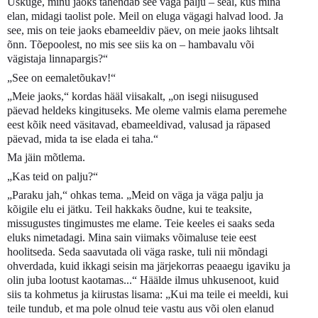
Uskuge, minu jaoks tähendab see väga palju – seal, kus mina
elan, midagi taolist pole. Meil on eluga vägagi halvad lood. Ja
see, mis on teie jaoks ebameeldiv päev, on meie jaoks lihtsalt
õnn. Tõepoolest, no mis see siis ka on – hambavalu või
vägistaja linnapargis?“
„See on eemaletõukav!“
„Meie jaoks,“ kordas hääl viisakalt, „on isegi niisugused
päevad heldeks kingituseks. Me oleme valmis elama peremehe
eest kõik need väsitavad, ebameeldivad, valusad ja räpased
päevad, mida ta ise elada ei taha.“
Ma jäin mõtlema.
„Kas teid on palju?“
„Paraku jah,“ ohkas tema. „Meid on väga ja väga palju ja
kõigile elu ei jätku. Teil hakkaks õudne, kui te teaksite,
missugustes tingimustes me elame. Teie keeles ei saaks seda
eluks nimetadagi. Mina sain viimaks võimaluse teie eest
hoolitseda. Seda saavutada oli väga raske, tuli nii mõndagi
ohverdada, kuid ikkagi seisin ma järjekorras peaaegu igaviku ja
olin juba lootust kaotamas...“ Häälde ilmus uhkusenoot, kuid
siis ta kohmetus ja kiirustas lisama: „Kui ma teile ei meeldi, kui
teile tundub, et ma pole olnud teie vastu aus või olen elanud