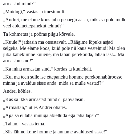
armastad mind?“
„Muidugi,“ vastas ta imestunult.
„Andrei, me elame koos juba peaaegu aasta, miks sa pole mulle
veel abieluettepanekut teinud?“
Ta kohmetus ja pööras pilgu kõrvale.
„Kuule!“ jätkasin ma otsustavalt. „Räägime lõpuks asjad
selgeks. Me elame koos, kuid pole nii kaua vestelnud! Ma olen
juba kahekümne kuuene, ma tahan perekonda, tahan last... Ma
armastan sind!“
„Ka mina armastan sind,“ kordas ta kuulekalt.
„Kui ma teen sulle ise ettepaneku homme perekonnabüroosse
minna ja avaldus sisse anda, mida sa mulle vastad?“
Andrei kõhles.
„Kas sa ikka armastad mind?“ pahvatasin.
„Armastan,“ ütles Andrei ohates.
„Aga sa ei taha minuga abielluda ega taha lapsi?“
„Tahan,“ vastas tema.
„Siis lähme kohe homme ja anname avaldused sisse!“