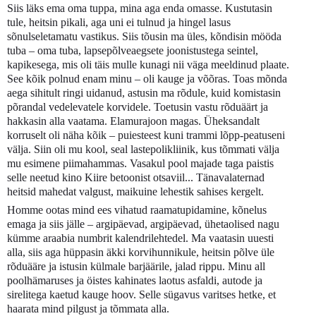
Siis läks ema oma tuppa, mina aga enda omasse. Kustutasin
tule, heitsin pikali, aga uni ei tulnud ja hingel lasus
sõnulseletamatu vastikus. Siis tõusin ma üles, kõndisin mööda
tuba – oma tuba, lapsepõlveaegsete joonistustega seintel,
kapikesega, mis oli täis mulle kunagi nii väga meeldinud plaate.
See kõik polnud enam minu – oli kauge ja võõras. Toas mõnda
aega sihitult ringi uidanud, astusin ma rõdule, kuid komistasin
põrandal vedelevatele korvidele. Toetusin vastu rõduäärt ja
hakkasin alla vaatama. Elamurajoon magas. Üheksandalt
korruselt oli näha kõik – puiesteest kuni trammi lõpp-peatuseni
välja. Siin oli mu kool, seal lastepolikliinik, kus tõmmati välja
mu esimene piimahammas. Vasakul pool majade taga paistis
selle neetud kino Kiire betoonist otsaviil... Tänavalaternad
heitsid mahedat valgust, maikuine lehestik sahises kergelt.
Homme ootas mind ees vihatud raamatupidamine, kõnelus
emaga ja siis jälle – argipäevad, argipäevad, ühetaolised nagu
kümme araabia numbrit kalendrilehtedel. Ma vaatasin uuesti
alla, siis aga hüppasin äkki korvihunnikule, heitsin põlve üle
rõduääre ja istusin külmale barjäärile, jalad rippu. Minu all
poolhämaruses ja öistes kahinates laotus asfaldi, autode ja
sirelitega kaetud kauge hoov. Selle sügavus varitses hetke, et
haarata mind pilgust ja tõmmata alla.