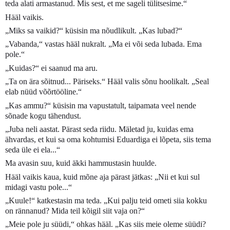
teda alati armastanud. Mis sest, et me sageli tülitsesime.“
Hääl vaikis.
„Miks sa vaikid?“ küsisin ma nõudlikult. „Kas lubad?“
„Vabanda,“ vastas hääl nukralt. „Ma ei või seda lubada. Ema
pole.“
„Kuidas?“ ei saanud ma aru.
„Ta on ära sõitnud... Päriseks.“ Hääl valis sõnu hoolikalt. „Seal
elab nüüd võõrtööline.“
„Kas ammu?“ küsisin ma vapustatult, taipamata veel nende
sõnade kogu tähendust.
„Juba neli aastat. Pärast seda riidu. Mäletad ju, kuidas ema
ähvardas, et kui sa oma kohtumisi Eduardiga ei lõpeta, siis tema
seda üle ei ela...“
Ma avasin suu, kuid äkki hammustasin huulde.
Hääl vaikis kaua, kuid mõne aja pärast jätkas: „Nii et kui sul
midagi vastu pole...“
„Kuule!“ katkestasin ma teda. „Kui palju teid ometi siia kokku
on rännanud? Mida teil kõigil siit vaja on?“
„Meie pole ju süüdi,“ ohkas hääl. „Kas siis meie oleme süüdi?