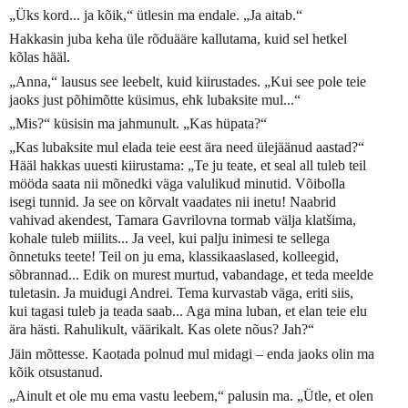
„Üks kord... ja kõik,“ ütlesin ma endale. „Ja aitab.“
Hakkasin juba keha üle rõduääre kallutama, kuid sel hetkel
kõlas hääl.
„Anna,“ lausus see leebelt, kuid kiirustades. „Kui see pole teie
jaoks just põhimõtte küsimus, ehk lubaksite mul...“
„Mis?“ küsisin ma jahmunult. „Kas hüpata?“
„Kas lubaksite mul elada teie eest ära need ülejäänud aastad?“
Hääl hakkas uuesti kiirustama: „Te ju teate, et seal all tuleb teil
mööda saata nii mõnedki väga valulikud minutid. Võibolla
isegi tunnid. Ja see on kõrvalt vaadates nii inetu! Naabrid
vahivad akendest, Tamara Gavrilovna tormab välja klatšima,
kohale tuleb miilits... Ja veel, kui palju inimesi te sellega
õnnetuks teete! Teil on ju ema, klassikaaslased, kolleegid,
sõbrannad... Edik on murest murtud, vabandage, et teda meelde
tuletasin. Ja muidugi Andrei. Tema kurvastab väga, eriti siis,
kui tagasi tuleb ja teada saab... Aga mina luban, et elan teie elu
ära hästi. Rahulikult, väärikalt. Kas olete nõus? Jah?“
Jäin mõttesse. Kaotada polnud mul midagi – enda jaoks olin ma
kõik otsustanud.
„Ainult et ole mu ema vastu leebem,“ palusin ma. „Ütle, et olen