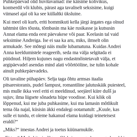
Puhkepäevad olid huvitavamad: me käisime kohvikus,
kontserdil või klubis, pärast aga tavaliselt seksisime, kuigi
viimasel ajal oli ka see küllaltki üksluine.
Kui meel oli kurb, eriti hommikuti kella järgi ärgates ega olnud
tahtmist üles tõusta, tõmbasin ma käe rusikasse ja kutsusin
Annat elama enda eest päevakese või paar. Keelasin tal vaid
seksimise Andreiga. Ise ei saa ka aru, miks, ilmselt olin
armukade. See mõtegi näis mulle lubamatuna. Kuidas Andrei
Anna keeldumistele reageerib, seda ma välja selgitada ei
püüdnud. Hiljem kujunes nagu endastmõistetavalt välja, et
argipäevadel asendas mind alati võõrtööline, ise tulin kohale
ainult puhkepäevadeks.
Oli tavaline pühapäev. Selja taga õhtu armsas itaalia
pitsarestoranis, pudel šampust, romantiline jalutuskäik puiesteel,
mis mulle ikka veel eriti ei meeldinud, seejärel kiire dušš ja
sujuv, ilma liigsete sõnadeta hüpe voodisse. Kui kõik oli
lõppenud, kui me juba puhkasime, kui ma lamasin mõtlikult
tema õla najal, küsisin äkki endalegi ootamatult: „Kuule, kas
sulle ei tundu, et oleme hakanud elama kuidagi teineteisest
eraldi?“
„Miks?“ imestas Andrei ja toetus küünarnukile.