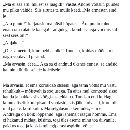
„Ma ei saa aru, millest sa räägid!“ vastas Andrei võltsilt, püüdes
mu pilku vältida. Siis sirutas ta mulle käed. „Ma armastan sind
ja...“
„Ära puutu!“ karjatasin ma püsti hüpates. „Ära puutu mind
enam oma alatute kätega! Tangidega, kombitsatega või mis sul
seal sees on!“
„Anjake...“
„Ole sa neetud, kinomehhaanik!“ Tundsin, kuidas mööda mu
nägu voolavad pisarad.
„Ma arvasin, et sa... Aga sa ei andnud üksnes ennast, sa andsid
ka minu üürile sellele koletisele!“
Ma arvasin, et ema korraldab stseeni, aga tema võttis mu vastu
rahulikult – mõistvalt ja soojusega. Ta aitas mul kompsud sisse
kanda ja hakkas siis köögis askeldama. Tundsin end kuidagi
kummaliselt: kord pisarad voolasid, siis jälle kuivasid, kord oli
mul palav, kord külm. Ma selgitasin takerdudes, et meil
Andreiga on kõik lõppenud, aga lähemalt räägin homme. Ema
ei hakanud midagi küsima, tegi üles aseme minu toa diivanile,
pakkus teed ja käskis millegipärast aspiriini võtta.