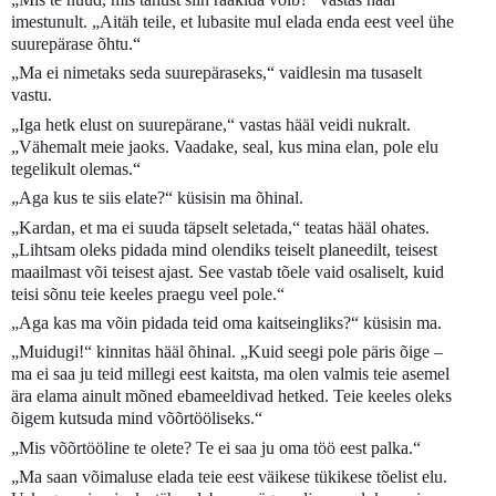
imestunult. „Aitäh teile, et lubasite mul elada enda eest veel ühe
suurepärase õhtu.“
„Ma ei nimetaks seda suurepäraseks,“ vaidlesin ma tusaselt
vastu.
„Iga hetk elust on suurepärane,“ vastas hääl veidi nukralt.
„Vähemalt meie jaoks. Vaadake, seal, kus mina elan, pole elu
tegelikult olemas.“
„Aga kus te siis elate?“ küsisin ma õhinal.
„Kardan, et ma ei suuda täpselt seletada,“ teatas hääl ohates.
„Lihtsam oleks pidada mind olendiks teiselt planeedilt, teisest
maailmast või teisest ajast. See vastab tõele vaid osaliselt, kuid
teisi sõnu teie keeles praegu veel pole.“
„Aga kas ma võin pidada teid oma kaitseingliks?“ küsisin ma.
„Muidugi!“ kinnitas hääl õhinal. „Kuid seegi pole päris õige –
ma ei saa ju teid millegi eest kaitsta, ma olen valmis teie asemel
ära elama ainult mõned ebameeldivad hetked. Teie keeles oleks
õigem kutsuda mind võõrtööliseks.“
„Mis võõrtööline te olete? Te ei saa ju oma töö eest palka.“
„Ma saan võimaluse elada teie eest väikese tükikese tõelist elu.