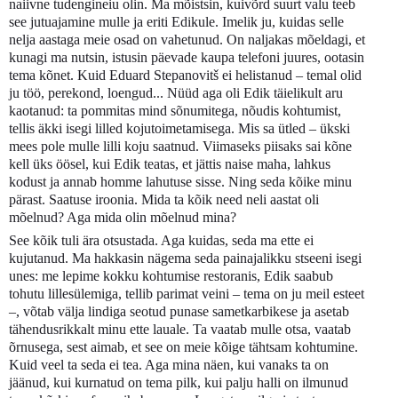
naiivne tudengineiu olin. Ma mõistsin, kuivõrd suurt valu teeb
see jutuajamine mulle ja eriti Edikule. Imelik ju, kuidas selle
nelja aastaga meie osad on vahetunud. On naljakas mõeldagi, et
kunagi ma nutsin, istusin päevade kaupa telefoni juures, ootasin
tema kõnet. Kuid Eduard Stepanovitš ei helistanud – temal olid
ju töö, perekond, loengud... Nüüd aga oli Edik täielikult aru
kaotanud: ta pommitas mind sõnumitega, nõudis kohtumist,
tellis äkki isegi lilled kojutoimetamisega. Mis sa ütled – ükski
mees pole mulle lilli koju saatnud. Viimaseks piisaks sai kõne
kell üks öösel, kui Edik teatas, et jättis naise maha, lahkus
kodust ja annab homme lahutuse sisse. Ning seda kõike minu
pärast. Saatuse iroonia. Mida ta kõik need neli aastat oli
mõelnud? Aga mida olin mõelnud mina?
See kõik tuli ära otsustada. Aga kuidas, seda ma ette ei
kujutanud. Ma hakkasin nägema seda painajalikku stseeni isegi
unes: me lepime kokku kohtumise restoranis, Edik saabub
tohutu lillesülemiga, tellib parimat veini – tema on ju meil esteet
–, võtab välja lindiga seotud punase sametkarbikese ja asetab
tähendusrikkalt minu ette lauale. Ta vaatab mulle otsa, vaatab
õrnusega, sest aimab, et see on meie kõige tähtsam kohtumine.
Kuid veel ta seda ei tea. Aga mina näen, kui vanaks ta on
jäänud, kui kurnatud on tema pilk, kui palju halli on ilmunud