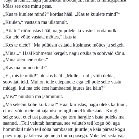
kõlas see otse minu peas.
„Kas te kuulete mind?“ kordas hääl. „Kas te kuulete mind?“
„Kuulen,“ vastasin ma üllatunult.
„Aitäh!“ rõõmustas hääl, nagu poleks ta vastust oodanudki.
„Ka teie võite vastata mõttes,“ lisas ta.
„Kes te olete?“ Ma püüdsin esitada küsimuse mõttes ja selgelt.
„Mina...“ Hääl kohmetus kergelt, nagu otsiks ta sobivaid sõnu.
„Mina olen teie sõber.“
„Kas ma tunnen teid?“
„Ei, mis te nüüd!“ alustas hääl. „Mulle... noh, võib öelda,
soovitati teid. Mul on teile ettepanek: ega teil pole selle vastu
midagi, kui ma teie eest hambaarsti juures ära käin?“
„Mis?“ hüüdsin ma jahmunult.
„Ma seletan kohe kõik ära!“ Hääl kiirustas, nagu oleks kartnud,
et ma võin meie jutuajamise mingil moel katkestada. Kuigi,
selge see, et ei ust paugutada ega toru hargile visata poleks ma
saanud. „Teil valutab hammas, see valutab teil kogu öö, aga
hommikul tuleb teil sõita hambaarsti juurde ja käia pärast kogu
päev ringi pakitseva igeme ja tuima põsega. Miks teil seda vaja