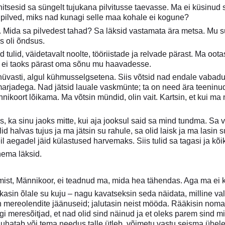
tsesid sa süngelt tujukana pilvitusse taevasse. Ma ei küsinud sul
 pilved, miks nad kunagi selle maa kohale ei kogune?
 Mida sa pilvedest tahad? Sa läksid vastamata ära metsa. Mu süda
is oli õndsus.
 tulid, väidetavalt noolte, tööriistade ja relvade pärast. Ma oota
sa ei taoks pärast oma sõnu mu haavadesse.
üvasti, algul kühmusselgsetena. Siis võtsid nad endale vabadu
marjadega. Nad jätsid lauale vaskmünte; ta on need ära teeninud,
koort lõikama. Ma võtsin mündid, olin vait. Kartsin, et kui ma
, ka sinu jaoks mitte, kui aja jooksul said sa mind tundma. Sa
id halvas tujus ja ma jätsin su rahule, sa olid laisk ja ma lasin 
il aegadel jäid külastused harvemaks. Siis tulid sa tagasi ja kõi
nema läksid.
st, Männikoor, ei teadnud ma, mida hea tähendas. Aga ma ei kur
skasin õlale su kuju – nagu kavatseksin seda näidata, milline va
n mereolendite jäänuseid; jalutasin neist mööda. Rääkisin noma
agi meresõitjad, et nad olid sind näinud ja et oleks parem sind mi
 juhatab või tema needus talle ütleb, võimetu vastu seisma ühel