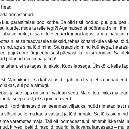
 head.
teda armastanud.
kuu pärast teisel pool kõrbe. Sa olid risti löödud, puu puu peal,
su juurde, mida ta teile tegi?! Aga naised ei pööranud silmi ä
a, lubasin neile, et sa ei tule enam kunagi tagasi; armu, palusin 
otasin, et sa teadvusele tuleksid, tehes kõrtsmikule väikesi töid
in sind, aga sina lõid mind. Sa kraapisid mind küüntega, haarasid
eel pajukoore järgi eelmisest päevast, kui oksi koorisin. Sa ol
sid pidanud mu sinna jätma!
a tahan, et sa tagasi tuleksid. Koos lapsega. Ükskõik, kelle lap
st, Männikoor – sa kahvatasid – jah, ma tean, et sa annad end 
 lollakas, sul pole aimugi.
us ja see laps on sinu, ma tean seda. Ma ei tea, miks ma tean, 
ibolla seepärast, et sa jõid mu verd.
 need. Kord nimetasid sa iseennast viljatuks, nüüd nimetad last 
a võtsid selle mu kaela vastast ja tõid rinnale. Sa lõikasid mi
dsime varemetes maja. Tall oli loomadest tühi, ait ämblikke täis,
unud, kirved, peitlid, rasplid, puurid ja iidvana laevasaag – mu 