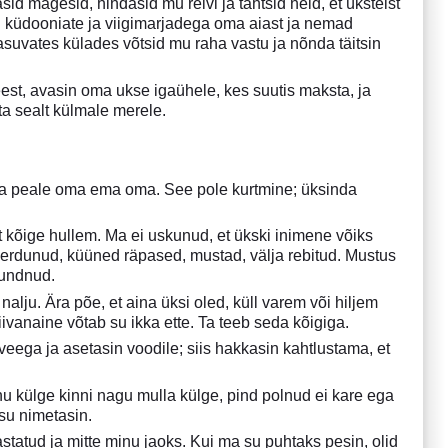
d mägesid, hindasid mu relvi ja tahtsid neid, et üksteist
d küdooniate ja viigimarjadega oma aiast ja nemad
suvates külades võtsid mu raha vastu ja nõnda täitsin
 eest, avasin oma ukse igaühele, kes suutis maksta, ja
ta sealt külmale merele.
hna peale oma ema oma. See pole kurtmine; üksinda
t kõige hullem. Ma ei uskunud, et ükski inimene võiks
takerdunud, küüned räpased, mustad, välja rebitud. Mustus
tundnud.
alju. Ära põe, et aina üksi oled, küll varem või hiljem
Liivanaine võtab su ikka ette. Ta teeb seda kõigiga.
veega ja asetasin voodile; siis hakkasin kahtlustama, et
inu külge kinni nagu mulla külge, pind polnud ei kare ega
 su nimetasin.
statud ja mitte minu jaoks. Kui ma su puhtaks pesin, olid