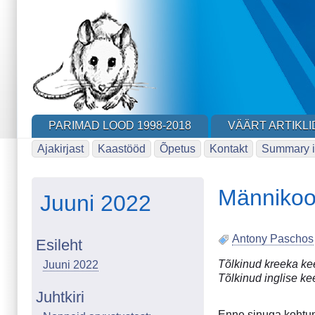
Skip
to
main
content
PARIMAD LOOD 1998-2018
VÄÄRT ARTIKLI
Ajakirjast
Kaastööd
Õpetus
Kontakt
Summary i
Männikoo
Juuni 2022
Antony Paschos
Esileht
Tõlkinud kreeka kee
Juuni 2022
Tõlkinud inglise ke
Juhtkiri
Enne sinuga kohtumi