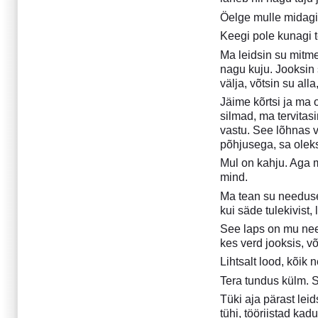
Aprill 2006
Öelge mulle midagi
Märts 2006
Keegi pole kunagi 
Jaanuar 2006
Ma leidsin su mitme 
Detsember 2005
nagu kuju. Jooksin 
November 2005
välja, võtsin su all
Oktoober 2005
Jäime kõrtsi ja ma o
Juuli 2005
silmad, ma tervitas
Juuni 2005
vastu. See lõhnas v
Aprill 2005
põhjusega, sa olek
Märts 2005
Mul on kahju. Aga m
Veebruar 2005
mind.
Jaanuar 2005
Ma tean su needuse
Detsember 2004
kui säde tulekivist,
November 2004
See laps on mu need
Oktoober 2004
kes verd jooksis, võ
August 2004
Lihtsalt lood, kõik
Juuli 2004
Tera tundus külm. S
Juuni 2004
Tüki aja pärast lei
Mai 2004
tühi, tööriistad kad