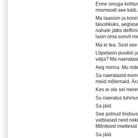
September 2016
Enne sinuga kohtum
Juuni 2016
mismoodi see käib.
Märts 2016
Ma laasisin ja koori
Detsember 2015
täiuslikuks, aeglas
Oktoober 2015
nahale jättis delfii
Märts 2015
lasin oma soovil me
Detsember 2014
Ma ei tea. Sest see 
Oktoober 2014
Lõpetasin puutöö j
Buenos Airese gootika
välja? Ma naeratasi
Vikerkaar enne vihma
Aeg minna. Mu riid
Juuli 2014
Sa naeratasid esime
Aprill 2014
meid mõlemaid. Ära 
Oktoober 2013
Kes ei ole sel mere
August 2013
Su naeratus tuhmus.
Aprill 2013
Sa jäid.
Detsember 2012
See polnud õndsus, 
September 2012
varblased neid nok
Aprill 2012
Mõnikord imetlesid 
Detsember 2011
Sa jäid.
September 2011