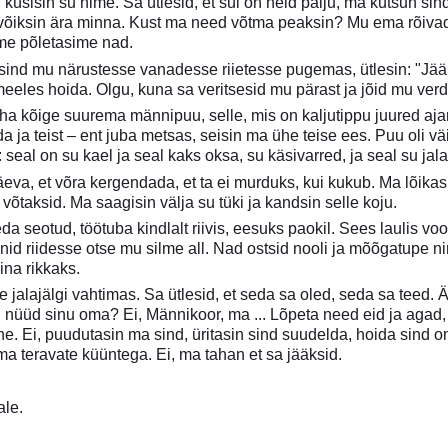
i, küsisin su nime. Sa ütlesid, et sul on neid palju, ma kutsun s
a võiksin ära minna. Kust ma need võtma peaksin? Mu ema rõivad
me põletasime nad.
sind mu närustesse vanadesse riietesse pugemas, ütlesin: "Jää." 
meeles hoida. Olgu, kuna sa veritsesid mu pärast ja jõid mu verd,
aha kõige suurema männipuu, selle, mis on kaljutippu juured aja
eda ja teist – ent juba metsas, seisin ma ühe teise ees. Puu oli 
seal on su kael ja seal kaks oksa, su käsivarred, ja seal su ja
eva, et võra kergendada, et ta ei murduks, kui kukub. Ma lõikas
võtaksid. Ma saagisin välja su tüki ja kandsin selle koju.
da seotud, töötuba kindlalt riivis, eesuks paokil. Sees laulis v
id riidesse otse mu silme all. Nad ostsid nooli ja mõõgatupe ning 
ina rikkaks.
 jalajälgi vahtimas. Sa ütlesid, et seda sa oled, seda sa teed.
n nüüd sinu oma? Ei, Männikoor, ma ... Lõpeta need eid ja agad
. Ei, puudutasin ma sind, üritasin sind suudelda, hoida sind om
a teravate küüntega. Ei, ma tahan et sa jääksid.
ale.