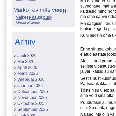
Ma ei kurtnud, sain
suveõhtutel maha t
Marko Kivimäe veerg
kaitsesid mind nond
ma oma sahvri odra,
Väikese haugi püük
Marko Kivimäe
Ma saagisin, raiusi
lootsin koguda piis
Kuni leidsin oma uk
Arhiiv
Enne sinuga kohtum
elatud aastate jook
Juuli 2026
Alasti, luud purud,
Mai 2026
selliste vigastuste
Aprill 2026
ja veri katsid su n
Märts 2026
Sest sinust kuulnud
Veebruar 2026
Partsnahk ikka siiak
Jaanuar 2026
Tõstsin su üles; sa
Detsember 2025
sina võid sina olla.
November 2025
Puudutasin su laupa
Oktoober 2025
sile. Su nahk, nagu
September 2025
Naised. Ma olin vai
Juuli 2025