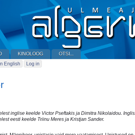
D
KINOLOOG
OTSI...
n English
Log in
r
lest inglise keelde Victor Pseftakis ja Dimitra Nikolaidou. Ingli
elest eesti keelde Triinu Meres ja Kristjan Sander.
st, Männikoor, unistasin vaid mere vaatamisest. Unistused on l