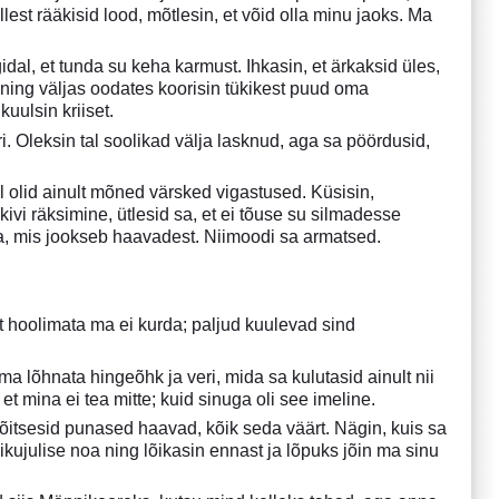
llest rääkisid lood, mõtlesin, et võid olla minu jaoks. Ma
idal, et tunda su keha karmust. Ihkasin, et ärkaksid üles,
se ning väljas oodates koorisin tükikest puud oma
kuulsin kriiset.
ri. Oleksin tal soolikad välja lasknud, aga sa pöördusid,
l olid ainult mõned värsked vigastused. Küsisin,
kivi räksimine, ütlesid sa, et ei tõuse su silmadesse
ega, mis jookseb haavadest. Niimoodi sa armatsed.
t hoolimata ma ei kurda; paljud kuulevad sind
lma lõhnata hingeõhk ja veri, mida sa kulutasid ainult nii
 et mina ei tea mitte; kuid sinuga oli see imeline.
l õitsesid punased haavad, kõik seda väärt. Nägin, kuis sa
kujulise noa ning lõikasin ennast ja lõpuks jõin ma sinu