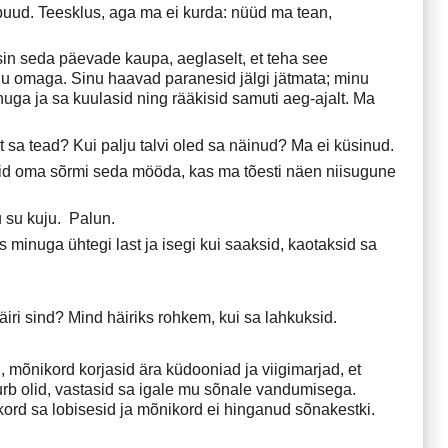
puud. Teesklus, aga ma ei kurda: nüüd ma tean,
lisin seda päevade kaupa, aeglaselt, et teha see
 minu omaga. Sinu haavad paranesid jälgi jätmata; minu
inuga ja sa kuulasid ning rääkisid samuti aeg-ajalt. Ma
st sa tead? Kui palju talvi oled sa näinud? Ma ei küsinud.
asid oma sõrmi seda mööda, kas ma tõesti näen niisugune
 su kuju. Palun.
 minuga ühtegi last ja isegi kui saaksid, kaotaksid sa
iri sind? Mind häiriks rohkem, kui sa lahkuksid.
mõnikord korjasid ära küdooniad ja viigimarjad, et
rb olid, vastasid sa igale mu sõnale vandumisega.
ord sa lobisesid ja mõnikord ei hinganud sõnakestki.