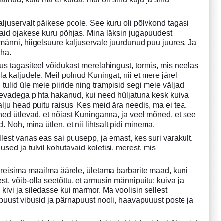
ljuservalt päikese poole. See kuru oli põlvkond tagasi
 vaid ojakese kuru põhjas. Mina läksin jugapuudest
männi, hiigelsuure kaljuservale juurdunud puu juures. Ja
üha.
us tagasiteel võidukast merelahingust, tormis, mis neelas
 kaljudele. Meil polnud Kuningat, nii et mere järel
 tulid üle meie piiride ning trampisid segi meie väljad
laevadega pihta hakanud, kui need hüljatuna kesk kuiva
u head puitu raisus. Kes meid ära needis, ma ei tea.
d ütlevad, et nõiast Kuninganna, ja veel mõned, et see
. Noh, mina ütlen, et nii lihtsalt pidi minema.
kellest vanas eas sai puusepp, ja emast, kes suri varakult.
sed ja tulvil kohutavaid koletisi, merest, mis
d reisima maailma äärele, ületama barbarite maad, kuni
st, võib-olla seetõttu, et armusin männipuitu: kuiva ja
kivi ja siledasse kui marmor. Ma voolisin sellest
rapuust vibusid ja pärnapuust nooli, haavapuuust poste ja