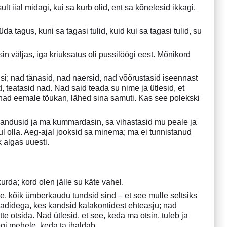
t iial midagi, kui sa kurb olid, ent sa kõnelesid ikkagi.
 tagus, kuni sa tagasi tulid, kuid kui sa tagasi tulid, su
sin väljas, iga kriuksatus oli pussilöögi eest. Mõnikord
si; nad tänasid, nad naersid, nad võõrustasid iseennast
 teatasid nad. Nad said teada su nime ja ütlesid, et
 nad eemale tõukan, lähed sina samuti. Kas see polekski
 vandusid ja ma kummardasin, sa vihastasid mu peale ja
sul olla. Aeg-ajal jooksid sa minema; ma ei tunnistanud
k algas uuesti.
da; kord olen jälle su käte vahel.
le, kõik ümberkaudu tundsid sind – et see mulle seltsiks
adidega, kes kandsid kalakontidest ehteasju; nad
tte otsida. Nad ütlesid, et see, keda ma otsin, tuleb ja
egi mehele, keda ta ihaldab.