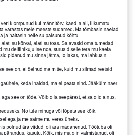
 veri klompunud kui männitõrv, käed laiali, liikumatu
ra; ta varastas meie meeste südamed. Ma tõmbasin naelad
ma ja näitasin neile su paisunud kõhtu.
, alati su kõrval, alati su toas. Sa avasid oma tumedad
 mu delfiinikujulise noa, surusid selle tera mu kaela
eksid pidanud mu sinna jätma, lollakas, ma lahkusin
se see on, ei öelnud ma mitte, kuid mu silmad reetsid
igaühele, keda ihaldad, ma ei peata sind. Jääkülm naer
aga see on tõde. Võib olla seepärast, et sa olid ainus,
needuseks. No tule minuga või lõpeta see kõik.
nd sellega ja me saime mu veres üheks.
 mis polnud ära viidud, oli ära mädanenud. Töötuba oli
isa pärandus, kasutu. Kõik, mis ma olin valmistanud, oli