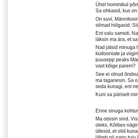
Ühel hommikul põrni
Juuli 2011
Sa ohkasid, kus on
Aprill 2011
On suvi, Männikoor.
Detsember 2010
silmad hiilgasid. Si
September 2010
Ent valu samuti. Nad
Aprill 2010
läksin ma ära, et 
Detsember 2009
Nad jätsid minuga h
August 2009
küdooniate ja viigi
Juuli 2009
puusepp peaks Männi
Aprill 2009
vast kõige parem?
Detsember 2008
See ei olnud õndsus
Juuli 2008
ma taganesin. Sa ol
Aprill 2008
seda kunagi, ent ne
Detsember 2007
Kuni sa päriselt mi
September 2007
Juuli 2007
Enne sinuga kohtumi
Aprill 2007
Ma otsisin sind. Vi
Detsember 2006
oleks. Kõrbes nägi
September 2006
ütlesid, et olid kun
Juuni 2006
läheb nii nagu tuju