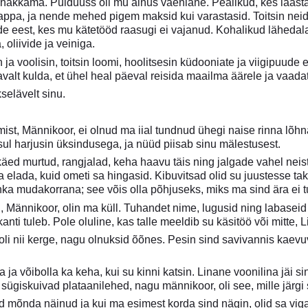
 hakkama. Puiduuss oli mu ainus vaenlane. Pealikud, kes laastasi
appa, ja nende mehed pigem maksid kui varastasid. Toitsin nei
e eest, kes mu kätetööd raasugi ei vajanud. Kohalikud lähedala
 oliivide ja veiniga.
n ja voolisin, toitsin loomi, hoolitsesin küdooniate ja viigipuude
avalt kulda, et ühel heal päeval reisida maailma äärele ja vaada
selävelt sinu.
ist, Männikoor, ei olnud ma iial tundnud ühegi naise rinna lõ
sul harjusin üksindusega, ja nüüd piisab sinu mälestusest.
 käed murtud, rangjalad, keha haavu täis ning jalgade vahel neis
ga elada, kuid ometi sa hingasid. Kibuvitsad olid su juustesse 
ahka mudakorrana; see võis olla põhjuseks, miks ma sind ära ei 
, Männikoor, olin ma küll. Tuhandet nime, lugusid ning labaseid n
anti tuleb. Pole oluline, kas talle meeldib su käsitöö või mitte, 
 oli nii kerge, nagu olnuksid õõnes. Pesin sind savivannis kaevu
 ja võibolla ka keha, kui su kinni katsin. Linane voonilina jäi s
 sügiskuivad plataanilehed, nagu männikoor, oli see, mille järgi
d mõnda näinud ja kui ma esimest korda sind nägin, olid sa viga