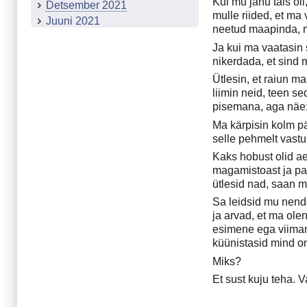
Kui mu janu täis ol
Detsember 2021
mulle riided, et m
Juuni 2021
neetud maapinda, 
Märts 2021
Ja kui ma vaatasin 
Detsember 2020
nikerdada, et sind 
September 2020
Ütlesin, et raiun m
Juuni 2020
liimin neid, teen s
Märts 2020
pisemana, aga näe: 
Detsember 2019
Ma kärpisin kolm pä
Oktoober 2019
selle pehmelt vastu 
Juuni 2019
Kaks hobust olid ae
Märts 2019
magamistoast ja pan
Detsember 2018
ütlesid nad, saan m
September 2018
Sa leidsid mu nende
Märts 2018
ja arvad, et ma ole
Detsember 2017
esimene ega viimane
küünistasid mind om
Projekt "Tähetolm"
Juuni 2017
Miks?
Märts 2017
Et sust kuju teha. V
Detsember 2016