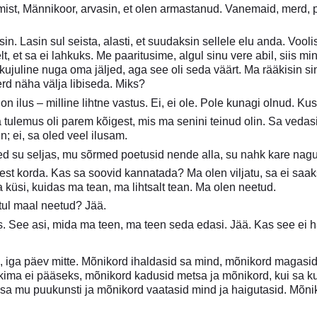
ist, Männikoor, arvasin, et olen armastanud. Vanemaid, merd, 
sin. Lasin sul seista, alasti, et suudaksin sellele elu anda. Voo
elt, et sa ei lahkuks. Me paaritusime, algul sinu vere abil, siis
nikujuline nuga oma jäljed, aga see oli seda väärt. Ma rääkisin s
rd näha välja libiseda. Miks?
on ilus – milline lihtne vastus. Ei, ei ole. Pole kunagi olnud. Ku
a tulemus oli parem kõigest, mis ma senini teinud olin. Sa ved
n; ei, sa oled veel ilusam.
ed su seljas, mu sõrmed poetusid nende alla, su nahk kare nagu
st korda. Kas sa soovid kannatada? Ma olen viljatu, sa ei saaks
küsi, kuidas ma tean, ma lihtsalt tean. Ma olen neetud.
tul maal neetud? Jää.
 See asi, mida ma teen, ma teen seda edasi. Jää. Kas see ei hä
iga päev mitte. Mõnikord ihaldasid sa mind, mõnikord magasid, 
kima ei pääseks, mõnikord kadusid metsa ja mõnikord, kui sa ku
sa mu puukunsti ja mõnikord vaatasid mind ja haigutasid. Mõnik