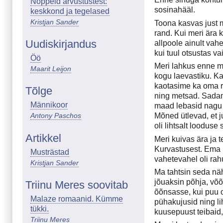
Noppeid arvustustest:
sosinahääl.
keskkond ja tegelased
Kristjan Sander
Toona kasvas just m
rand. Kui meri ära 
Uudiskirjandus
allpoole ainult vah
kui tuul otsustas va
Öö
Meri lahkus enne mi
Maarit Leijon
kogu laevastiku. Ka
kaotasime ka oma ri
Tõlge
ning metsad. Sadama
Männikoor
maad lebasid nagu 
Mõned ütlevad, et 
Antony Paschos
oli lihtsalt looduse
Artikkel
Meri kuivas ära ja t
Kurvastusest. Ema r
Musträstad
vahetevahel oli rah
Kristjan Sander
Ma tahtsin seda näh
jõuaksin põhja, võõr
Triinu Meres soovitab
õõnsasse, kui puu o
Malaze romaanid. Kümme
pühakujusid ning li
tükki.
kuusepuust teibaid,
Triinu Meres