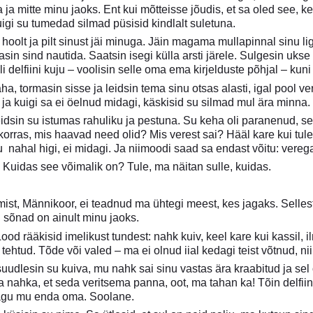
ja mitte minu jaoks. Ent kui mõtteisse jõudis, et sa oled see, ke
igi su tumedad silmad püsisid kindlalt suletuna.
hoolt ja pilt sinust jäi minuga. Jäin magama mullapinnal sinu lig
kasin sind nautida. Saatsin isegi külla arsti järele. Sulgesin uk
 delfiini kuju – voolisin selle oma ema kirjelduste põhjal – kuni 
a, tormasin sisse ja leidsin tema sinu otsas alasti, igal pool ve
 ja kuigi sa ei öelnud midagi, käskisid su silmad mul ära minna.
eidsin su istumas rahuliku ja pestuna. Su keha oli paranenud, se
 korras, mis haavad need olid? Mis verest sai? Hääl kare kui tule
su nahal higi, ei midagi. Ja niimoodi saad sa endast võitu: ver
. Kuidas see võimalik on? Tule, ma näitan sulle, kuidas.
st, Männikoor, ei teadnud ma ühtegi meest, kes jagaks. Selles
 sõnad on ainult minu jaoks.
ood rääkisid imelikust tundest: nahk kuiv, keel kare kui kassil, i
 tehtud. Tõde või valed – ma ei olnud iial kedagi teist võtnud, nii
 suudlesin su kuiva, mu nahk sai sinu vastas ära kraabitud ja se
nahka, et seda veritsema panna, oot, ma tahan ka! Tõin delfiini
nagu mu enda oma. Soolane.