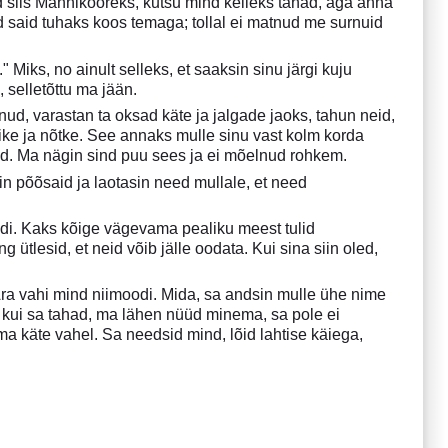
ind siis Männikooreks, kutsu mind kelleks tahad, aga anna
 said tuhaks koos temaga; tollal ei matnud me surnuid
Miks, no ainult selleks, et saaksin sinu järgi kuju
 selletõttu ma jään.
nud, varastan ta oksad käte ja jalgade jaoks, tahun neid,
väike ja nõtke. See annaks mulle sinu vast kolm korda
lad. Ma nägin sind puu sees ja ei mõelnud rohkem.
in põõsaid ja laotasin need mullale, et need
oodi. Kaks kõige vägevama pealiku meest tulid
ütlesid, et neid võib jälle oodata. Kui sina siin oled,
 Ära vahi mind niimoodi. Mida, sa andsin mulle ühe nime
, kui sa tahad, ma lähen nüüd minema, sa pole ei
a käte vahel. Sa needsid mind, lõid lahtise käiega,