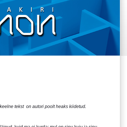
skeelne tekst on autori poolt heaks kiidetud.
äinud, kuid ma ei kurda: mul on sinu kuju ja sinu