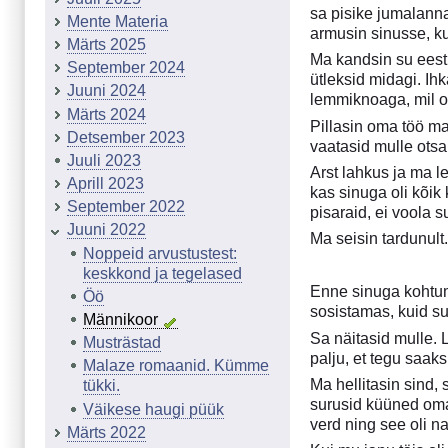
sa pisike jumalanna 
Mente Materia
armusin sinusse, ku
Märts 2025
Ma kandsin su eest 
September 2024
ütleksid midagi. Ih
Juuni 2024
lemmiknoaga, mil oli
Märts 2024
Pillasin oma töö mah
Detsember 2023
vaatasid mulle otsa
Juuli 2023
Arst lahkus ja ma l
Aprill 2023
kas sinuga oli kõik
September 2022
pisaraid, ei voola 
Juuni 2022
Ma seisin tardunult
Noppeid arvustustest:
keskkond ja tegelased
Enne sinuga kohtumi
Öö
sosistamas, kuid su
Männikoor
Sa näitasid mulle. L
Musträstad
palju, et tegu saaks
Malaze romaanid. Kümme
Ma hellitasin sind,
tükki.
surusid küüned oma 
Väikese haugi püük
verd ning see oli 
Märts 2022