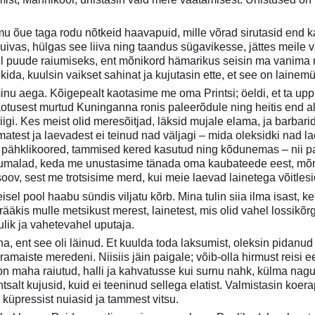
u õue taga rodu nõtkeid haavapuid, mille võrad sirutasid end ka
kuivas, hülgas see liiva ning taandus sügavikesse, jättes meile
el puude raiumiseks, ent mõnikord hämarikus seisin ma vanima 
ikida, kuulsin vaikset sahinat ja kujutasin ette, et see on lainem
nu aega. Kõigepealt kaotasime me oma Printsi; öeldi, et ta upp
otusest murtud Kuninganna ronis paleerõdule ning heitis end alla
igi. Kes meist olid meresõitjad, läksid mujale elama, ja barbarid
test ja laevadest ei teinud nad väljagi – mida oleksidki nad 
pähklikoored, tammised kered kasutud ning kõdunemas – nii palj
jumalad, keda me unustasime tänada oma kaubateede eest, mõne
 soov, sest me trotsisime merd, kui meie laevad lainetega võitlesid
eisel pool haabu sündis viljatu kõrb. Mina tulin siia ilma isast, 
ääkis mulle metsikust merest, lainetest, mis olid vahel lossikõrgu
ulik ja vahetevahel uputaja.
a, ent see oli läinud. Et kuulda toda laksumist, oleksin pidanu
amaiste meredeni. Niisiis jäin paigale; võib-olla hirmust reisi ee
n maha raiutud, halli ja kahvatusse kui surnu nahk, külma nagu 
htsalt kujusid, kuid ei teeninud sellega elatist. Valmistasin koe
 küpressist nuiasid ja tammest vitsu.