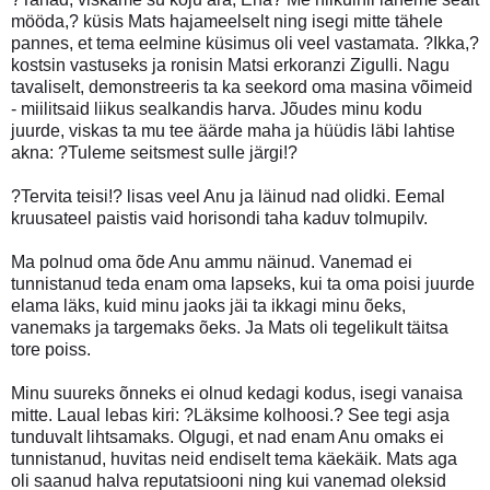
mööda,? küsis Mats hajameelselt ning isegi mitte tähele
pannes, et tema eelmine küsimus oli veel vastamata. ?Ikka,?
kostsin vastuseks ja ronisin Matsi erkoranzi Zigulli. Nagu
tavaliselt, demonstreeris ta ka seekord oma masina võimeid
- miilitsaid liikus sealkandis harva. Jõudes minu kodu
juurde, viskas ta mu tee äärde maha ja hüüdis läbi lahtise
akna: ?Tuleme seitsmest sulle järgi!?
?Tervita teisi!? lisas veel Anu ja läinud nad olidki. Eemal
kruusateel paistis vaid horisondi taha kaduv tolmupilv.
Ma polnud oma õde Anu ammu näinud. Vanemad ei
tunnistanud teda enam oma lapseks, kui ta oma poisi juurde
elama läks, kuid minu jaoks jäi ta ikkagi minu õeks,
vanemaks ja targemaks õeks. Ja Mats oli tegelikult täitsa
tore poiss.
Minu suureks õnneks ei olnud kedagi kodus, isegi vanaisa
mitte. Laual lebas kiri: ?Läksime kolhoosi.? See tegi asja
tunduvalt lihtsamaks. Olgugi, et nad enam Anu omaks ei
tunnistanud, huvitas neid endiselt tema käekäik. Mats aga
oli saanud halva reputatsiooni ning kui vanemad oleksid