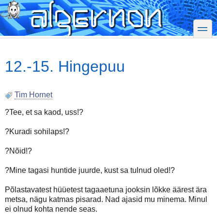
Skip
to
main
toggle
content
12.-15. Hingepuu
Tim Hornet
?Tee, et sa kaod, uss!?
?Kuradi sohilaps!?
?Nõid!?
?Mine tagasi huntide juurde, kust sa tulnud oled!?
Põlastavatest hüüetest tagaaetuna jooksin lõkke äärest ära
metsa, nägu katmas pisarad. Nad ajasid mu minema. Minul
ei olnud kohta nende seas.