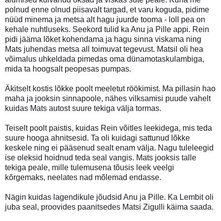
polnud enne olnud piisavalt targad, et varu koguda, pidime
nüüd minema ja metsa alt hagu juurde tooma - loll pea on
kehale nuhtluseks. Seekord tulid ka Anu ja Pille appi. Rein
pidi jääma lõket kohendama ja hagu sinna viskama ning
Mats juhendas metsa all toimuvat tegevust. Matsil oli hea
võimalus uhkeldada pimedas oma dünamotaskulambiga,
mida ta hoogsalt peopesas pumpas.
Äkitselt kostis lõkke poolt meeletut röökimist. Ma pillasin hao
maha ja jooksin sinnapoole, nähes vilksamisi puude vahelt
kuidas Mats autost suure tekiga välja tormas.
Teiselt poolt paistis, kuidas Rein võitles leekidega, mis teda
suure hooga ahnitsesid. Ta oli kuidagi sattunud lõkke
keskele ning ei pääsenud sealt enam välja. Nagu tuleleegid
ise oleksid hoidnud teda seal vangis. Mats jooksis talle
tekiga peale, mille tulemusena tõusis leek veelgi
kõrgemaks, neelates nad mõlemad endasse.
Nägin kuidas lagendikule jõudsid Anu ja Pille. Ka Lembit oli
juba seal, proovides paanitsedes Matsi Zigulli käima saada.