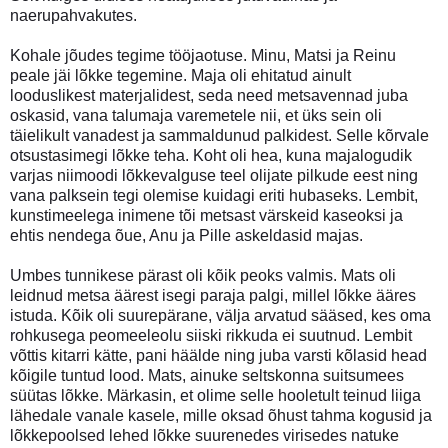
naerupahvakutes.
Kohale jõudes tegime tööjaotuse. Minu, Matsi ja Reinu
peale jäi lõkke tegemine. Maja oli ehitatud ainult
looduslikest materjalidest, seda need metsavennad juba
oskasid, vana talumaja varemetele nii, et üks sein oli
täielikult vanadest ja sammaldunud palkidest. Selle kõrvale
otsustasimegi lõkke teha. Koht oli hea, kuna majalogudik
varjas niimoodi lõkkevalguse teel olijate pilkude eest ning
vana palksein tegi olemise kuidagi eriti hubaseks. Lembit,
kunstimeelega inimene tõi metsast värskeid kaseoksi ja
ehtis nendega õue, Anu ja Pille askeldasid majas.
Umbes tunnikese pärast oli kõik peoks valmis. Mats oli
leidnud metsa äärest isegi paraja palgi, millel lõkke ääres
istuda. Kõik oli suurepärane, välja arvatud sääsed, kes oma
rohkusega peomeeleolu siiski rikkuda ei suutnud. Lembit
võttis kitarri kätte, pani häälde ning juba varsti kõlasid head
kõigile tuntud lood. Mats, ainuke seltskonna suitsumees
süütas lõkke. Märkasin, et olime selle hooletult teinud liiga
lähedale vanale kasele, mille oksad õhust tahma kogusid ja
lõkkepoolsed lehed lõkke suurenedes virisedes natuke