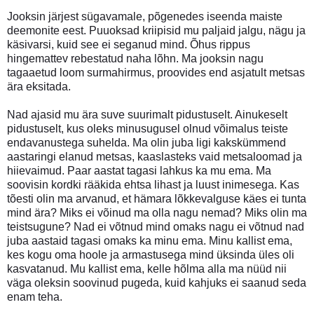
Jooksin järjest sügavamale, põgenedes iseenda maiste
deemonite eest. Puuoksad kriipisid mu paljaid jalgu, nägu ja
käsivarsi, kuid see ei seganud mind. Õhus rippus
hingemattev rebestatud naha lõhn. Ma jooksin nagu
tagaaetud loom surmahirmus, proovides end asjatult metsas
ära eksitada.
Nad ajasid mu ära suve suurimalt pidustuselt. Ainukeselt
pidustuselt, kus oleks minusugusel olnud võimalus teiste
endavanustega suhelda. Ma olin juba ligi kakskümmend
aastaringi elanud metsas, kaaslasteks vaid metsaloomad ja
hiievaimud. Paar aastat tagasi lahkus ka mu ema. Ma
soovisin kordki rääkida ehtsa lihast ja luust inimesega. Kas
tõesti olin ma arvanud, et hämara lõkkevalguse käes ei tunta
mind ära? Miks ei võinud ma olla nagu nemad? Miks olin ma
teistsugune? Nad ei võtnud mind omaks nagu ei võtnud nad
juba aastaid tagasi omaks ka minu ema. Minu kallist ema,
kes kogu oma hoole ja armastusega mind üksinda üles oli
kasvatanud. Mu kallist ema, kelle hõlma alla ma nüüd nii
väga oleksin soovinud pugeda, kuid kahjuks ei saanud seda
enam teha.