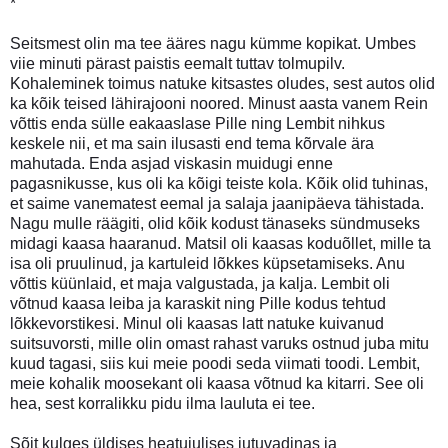
*
Seitsmest olin ma tee ääres nagu kümme kopikat. Umbes
viie minuti pärast paistis eemalt tuttav tolmupilv.
Kohaleminek toimus natuke kitsastes oludes, sest autos olid
ka kõik teised lähirajooni noored. Minust aasta vanem Rein
võttis enda sülle eakaaslase Pille ning Lembit nihkus
keskele nii, et ma sain ilusasti end tema kõrvale ära
mahutada. Enda asjad viskasin muidugi enne
pagasnikusse, kus oli ka kõigi teiste kola. Kõik olid tuhinas,
et saime vanematest eemal ja salaja jaanipäeva tähistada.
Nagu mulle räägiti, olid kõik kodust tänaseks sündmuseks
midagi kaasa haaranud. Matsil oli kaasas koduõllet, mille ta
isa oli pruulinud, ja kartuleid lõkkes küpsetamiseks. Anu
võttis küünlaid, et maja valgustada, ja kalja. Lembit oli
võtnud kaasa leiba ja karaskit ning Pille kodus tehtud
lõkkevorstikesi. Minul oli kaasas latt natuke kuivanud
suitsuvorsti, mille olin omast rahast varuks ostnud juba mitu
kuud tagasi, siis kui meie poodi seda viimati toodi. Lembit,
meie kohalik moosekant oli kaasa võtnud ka kitarri. See oli
hea, sest korralikku pidu ilma lauluta ei tee.
Sõit kulges üldises heatujulises jutuvadinas ja