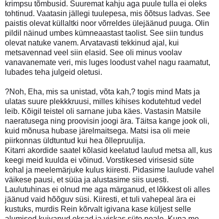
krimpsu tõmbusid. Suuremat kahju aga puule tulla ei oleks
tohtinud. Vaatasin jällegi tuulepesa, mis õõtsus ladvas. See
paistis olevat küllaltki noor võrreldes ülejäänud puuga. Olin
pildil näinud umbes kümneaastast taolist. See siin tundus
olevat natuke vanem. Arvatavasti tekkinud ajal, kui
metsavennad veel siin elasid. See oli minus voolav
vanavanemate veri, mis luges loodust vahel nagu raamatut,
lubades teha julgeid oletusi.
?Noh, Eha, mis sa unistad, võta kah,? togis mind Mats ja
ulatas suure plekkkruusi, milles kihises kodutehtud vedel
leib. Kõigil teistel oli sarnane juba käes. Vastasin Matsile
naeratusega ning proovisin joogi ära. Täitsa kange jook oli,
kuid mõnusa hubase järelmaitsega. Matsi isa oli meie
piirkonnas üldtuntud kui hea õllepruulija.
Kitarri akordide saatel kõlasid keelatud laulud metsa all, kus
keegi meid kuulda ei võinud. Vorstikesed virisesid süte
kohal ja meelemärjuke kulus kiiresti. Pidasime laulude vahel
väikese pausi, et süüa ja alustasime siis uuesti.
Laulutuhinas ei olnud me aga märganud, et lõkkest oli alles
jäänud vaid hõõguv süsi. Kiiresti, et tuli vahepeal ära ei
kustuks, murdis Rein kõrvalt igivana kase küljest selle
alumised kuivanud oksad ja viskas süte peale. Kuna me