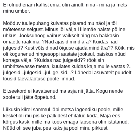
Ei olnud enam kallist ema, olin ainult mina - mina ja mets
minu ümber.
Mööduv tuulepuhang kuivatas pisarad mu näol ja tõi
mõtetesse selgust. Minus lõi välja Hiiemäe naiste põline
uhkus. Jooksuhoog vaibus vaikselt ning ma hakkasin
omaette rääkima. ?Nad ajasid mind ära? Kuidas nad
julgesid? Kust võtsid nad õiguse ajada mind ära?? Kõik, mis
oli kogunenud hingesoppi aastate jooksul, paiskus nüüd
korraga välja. ?Kuidas nad julgesid?? röökisin
ümbritsevasse metsa, kuulates kuidas kaja mulle vastas ?..
julgesid...julgesid...jul..ge..sid...? Lähedal asuvatelt puudelt
tõusid taevalaotuse poole linnud.
Ei,seekord ei kavatsenud ma asja nii jätta. Kogu nende
soole tuli jätta õppetund.
Liikusin kiirel sammul läbi metsa lagendiku poole, mille
keskel oli mu pisike palkidest ehitatud koda. Maja ees
kõrgus kask, mille ma koos emaga lapsena olin istutanud.
Nüüd oli see juba pea kaks ja pool minu pikkust.