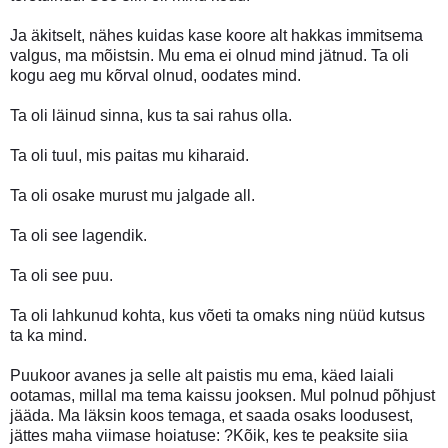
Ja äkitselt, nähes kuidas kase koore alt hakkas immitsema
valgus, ma mõistsin. Mu ema ei olnud mind jätnud. Ta oli
kogu aeg mu kõrval olnud, oodates mind.
Ta oli läinud sinna, kus ta sai rahus olla.
Ta oli tuul, mis paitas mu kiharaid.
Ta oli osake murust mu jalgade all.
Ta oli see lagendik.
Ta oli see puu.
Ta oli lahkunud kohta, kus võeti ta omaks ning nüüd kutsus
ta ka mind.
Puukoor avanes ja selle alt paistis mu ema, käed laiali
ootamas, millal ma tema kaissu jooksen. Mul polnud põhjust
jääda. Ma läksin koos temaga, et saada osaks loodusest,
jättes maha viimase hoiatuse: ?Kõik, kes te peaksite siia