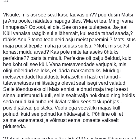
***
?Kuule, mis asi see seal kase ladvas on?? pöördusin Matsi
ja Anu poole, näidates näpuga üles. ?Ma ei tea. Mingi vana
linnupesa? Oot-oot, ei ole. See on see tuulepesa. Ja-jaa!
Küll vanaisa räägib sulle lähemalt, kui teada tahad saada,?
rääkis Anu,? tema teab neid asju meist paremini.? Mats istus
maja puust trepile maha ja süütas suitsu. ?Noh, mis se?st
kohast muidu arvad? Kas pole mitte tänaseks õhtuks
perfektne?? päris ta minult. Perfektne oli palju öeldud, kuid
hea koht oli see küll. Vana metsavendade varjupaik, mis
oligi mõeldud selleks, et jääda märkamatuks. Muidugi
metsavendadel kuulduste kohaselt nii hästi ei läinud -
tulevahetuses miilitsatega olevat seal isegi verd valatud.
Selle tõenduseks oli Mats ennist leidnud maja trepi seest
sinna uuristunud kuuli, selle sealt välja nokkinud ning hoidis
seda nüüd kui püha reliikviat rätiku sees taskupõhjas -
poisid jäävad poisteks. Voolu ega veevärki majas küll
polnud, kuid see polnud ka hädavajalik. Põhiline oli, et
saime vanematest ja võimust eemal omaette vaikselt
pidutseda.
?Tahad, viskame su koju ära, Eha? Me niikuinii läheme sealt