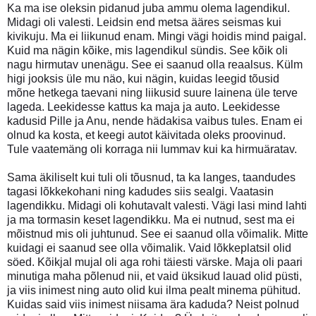
Ka ma ise oleksin pidanud juba ammu olema lagendikul.
Midagi oli valesti. Leidsin end metsa ääres seismas kui
kivikuju. Ma ei liikunud enam. Mingi vägi hoidis mind paigal.
Kuid ma nägin kõike, mis lagendikul sündis. See kõik oli
nagu hirmutav unenägu. See ei saanud olla reaalsus. Külm
higi jooksis üle mu näo, kui nägin, kuidas leegid tõusid
mõne hetkega taevani ning liikusid suure lainena üle terve
lageda. Leekidesse kattus ka maja ja auto. Leekidesse
kadusid Pille ja Anu, nende hädakisa vaibus tules. Enam ei
olnud ka kosta, et keegi autot käivitada oleks proovinud.
Tule vaatemäng oli korraga nii lummav kui ka hirmuäratav.
Sama äkiliselt kui tuli oli tõusnud, ta ka langes, taandudes
tagasi lõkkekohani ning kadudes siis sealgi. Vaatasin
lagendikku. Midagi oli kohutavalt valesti. Vägi lasi mind lahti
ja ma tormasin keset lagendikku. Ma ei nutnud, sest ma ei
mõistnud mis oli juhtunud. See ei saanud olla võimalik. Mitte
kuidagi ei saanud see olla võimalik. Vaid lõkkeplatsil olid
söed. Kõikjal mujal oli aga rohi täiesti värske. Maja oli paari
minutiga maha põlenud nii, et vaid üksikud lauad olid püsti,
ja viis inimest ning auto olid kui ilma pealt minema pühitud.
Kuidas said viis inimest niisama ära kaduda? Neist polnud