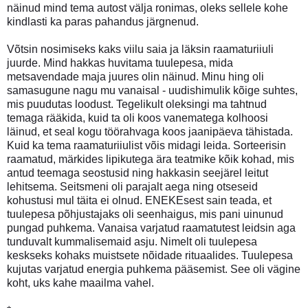
näinud mind tema autost välja ronimas, oleks sellele kohe
kindlasti ka paras pahandus järgnenud.
Võtsin nosimiseks kaks viilu saia ja läksin raamaturiiuli
juurde. Mind hakkas huvitama tuulepesa, mida
metsavendade maja juures olin näinud. Minu hing oli
samasugune nagu mu vanaisal - uudishimulik kõige suhtes,
mis puudutas loodust. Tegelikult oleksingi ma tahtnud
temaga rääkida, kuid ta oli koos vanematega kolhoosi
läinud, et seal kogu töörahvaga koos jaanipäeva tähistada.
Kuid ka tema raamaturiiulist võis midagi leida. Sorteerisin
raamatud, märkides lipikutega ära teatmike kõik kohad, mis
antud teemaga seostusid ning hakkasin seejärel leitut
lehitsema. Seitsmeni oli parajalt aega ning otseseid
kohustusi mul täita ei olnud. ENEKEsest sain teada, et
tuulepesa põhjustajaks oli seenhaigus, mis pani uinunud
pungad puhkema. Vanaisa varjatud raamatutest leidsin aga
tunduvalt kummalisemaid asju. Nimelt oli tuulepesa
keskseks kohaks muistsete nõidade rituaalides. Tuulepesa
kujutas varjatud energia puhkema pääsemist. See oli vägine
koht, uks kahe maailma vahel.