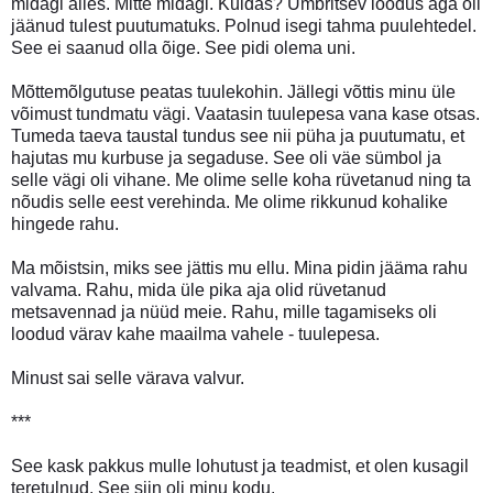
midagi alles. Mitte midagi. Kuidas? Ümbritsev loodus aga oli
jäänud tulest puutumatuks. Polnud isegi tahma puulehtedel.
See ei saanud olla õige. See pidi olema uni.
Mõttemõlgutuse peatas tuulekohin. Jällegi võttis minu üle
võimust tundmatu vägi. Vaatasin tuulepesa vana kase otsas.
Tumeda taeva taustal tundus see nii püha ja puutumatu, et
hajutas mu kurbuse ja segaduse. See oli väe sümbol ja
selle vägi oli vihane. Me olime selle koha rüvetanud ning ta
nõudis selle eest verehinda. Me olime rikkunud kohalike
hingede rahu.
Ma mõistsin, miks see jättis mu ellu. Mina pidin jääma rahu
valvama. Rahu, mida üle pika aja olid rüvetanud
metsavennad ja nüüd meie. Rahu, mille tagamiseks oli
loodud värav kahe maailma vahele - tuulepesa.
Minust sai selle värava valvur.
***
See kask pakkus mulle lohutust ja teadmist, et olen kusagil
teretulnud. See siin oli minu kodu.